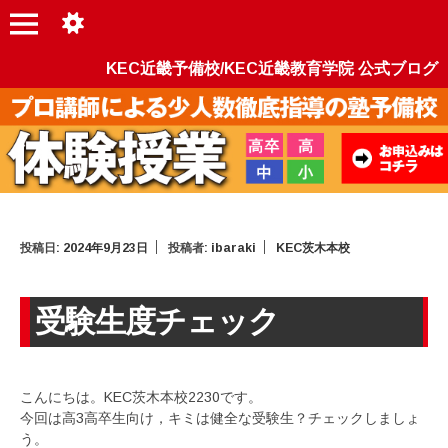
KEC近畿予備校/KEC近畿教育学院 公式ブログ
投稿日:
2024年9月23日
投稿者:
ibaraki
KEC茨木本校
受験生度チェック
こんにちは。KEC茨木本校2230です。
今回は高3高卒生向け，キミは健全な受験生？チェックしましょ
う。