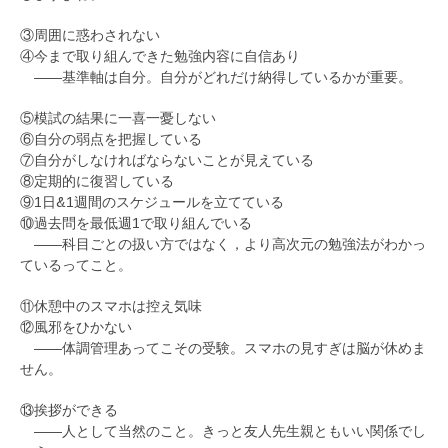
③周囲に惑わされない
④今まで取り組んできた勉強内容に自信あり
――基準軸は自分。自分がどれだけ納得しているかが重要。
⑤模試の結果に一喜一憂しない
⑥自分の弱点を把握している
⑦自分がしなければならないことが見えている
⑧定期的に復習している
⑨1日&1週間のスケジュールを立てている
⑩過去問を最低週1で取り組んでいる
――科目ごとの扱い方ではなく，より高次元の勉強法がわかっ
ているってこと。
⑪休憩中のスマホは控え気味
⑫風邪をひかない
――体調管理あってこその受験。スマホの見すぎは脳が休めま
せん。
⑬挨拶ができる
――人として当然のこと。きっと友人先生親ともいい関係でし