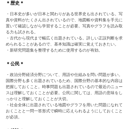
＊歴史＊
・日本史が多いが日本と関わりがある世界史も出されている。写
真や資料がたくさん出されているので、地図帳や資料集を手元に
置いて確認しながら学習することが必要。写真やグラフを読み取
る力も試される。
・古代から現代まで幅広く出題されている。詳しい正誤判断を求
められることがあるので、基本知識は確実に覚えておきたい。
・新研究問題集を整理するために使用するのが有効。
＊公民＊
・政治分野経済分野について、用語や仕組みを問い問題が多い。
国際分野も多く出題されているため、国際分野の基本的な内容は
把握しておくこと。時事問題も出題されているので最近のニュー
スは理解しておくことが必要。公民に関しては、用語の意味をし
っかりと理解しておくことが大切。
・社会全体に出題されている地図やグラフを用いた問題になれて
おくことと一問一答形式で瞬時に応えられるようにしておくこと
が必須。