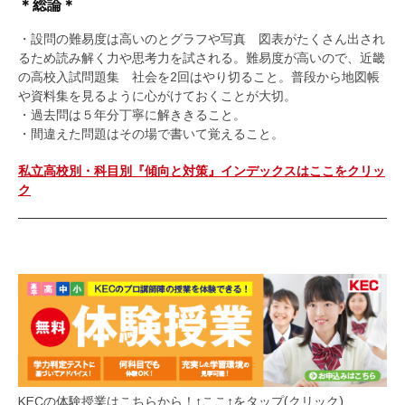
＊総論＊
・設問の難易度は高いのとグラフや写真 図表がたくさん出され
るため読み解く力や思考力を試される。難易度が高いので、近畿
の高校入試問題集 社会を2回はやり切ること。普段から地図帳
や資料集を見るように心がけておくことが大切。
・過去問は５年分丁寧に解ききること。
・間違えた問題はその場で書いて覚えること。
私立高校別・科目別『傾向と対策』インデックスはここをクリッ
ク
KECの体験授業はこちらから！↑ここ↑をタップ(クリック)