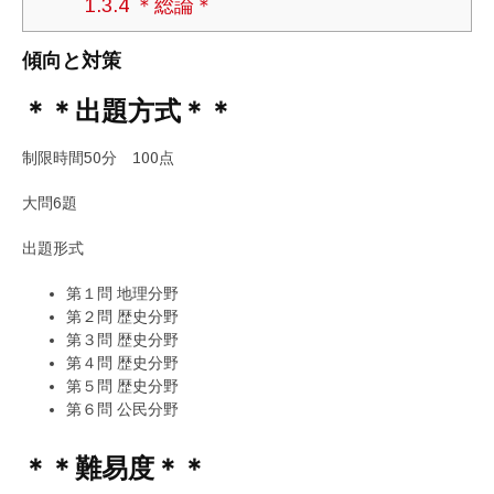
1.3.4
＊総論＊
傾向と対策
＊＊出題方式＊＊
制限時間50分 100点
大問6題
出題形式
第１問 地理分野
第２問 歴史分野
第３問 歴史分野
第４問 歴史分野
第５問 歴史分野
第６問 公民分野
＊＊難易度＊＊