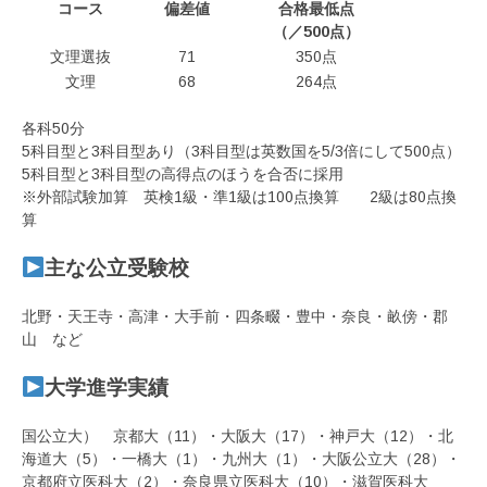
コース
偏差値
合格最低点
（／500点）
文理選抜
71
350点
文理
68
264点
各科50分
5科目型と3科目型あり（3科目型は英数国を5/3倍にして500点）
5科目型と3科目型の高得点のほうを合否に採用
※外部試験加算 英検1級・準1級は100点換算 2級は80点換
算
主な公立受験校
北野・天王寺・高津・大手前・四条畷・豊中・奈良・畝傍・郡
山 など
大学進学実績
国公立大） 京都大（11）・大阪大（17）・神戸大（12）・北
海道大（5）・一橋大（1）・九州大（1）・大阪公立大（28）・
京都府立医科大（2）・奈良県立医科大（10）・滋賀医科大