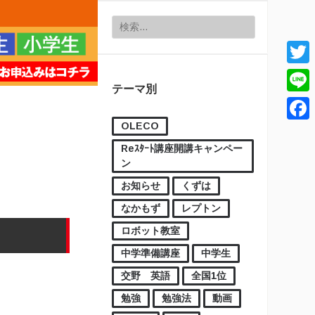
検索:
Twitt
テーマ別
Line
OLECO
Face
Reｽﾀｰﾄ講座開講キャンペー
ン
お知らせ
くずは
なかもず
レプトン
ロボット教室
中学準備講座
中学生
交野 英語
全国1位
勉強
勉強法
動画