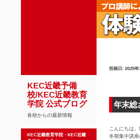
投稿日:
2025年
KEC近畿予備
校/KEC近畿教育
学院 公式ブログ
年末総
各校からの最新情報
こんにちは。K
コンテンツへスキップ
KEC近畿教育学院・KEC近畿
冬期集中講座