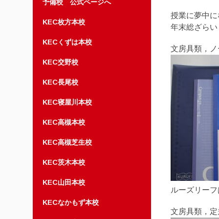
予備校 公式ページへ
授業に夢中に
KEC枚方本校
年末総ざらい
KECくずは本校
文房具類，ノ
KEC交野校
KEC長尾校
KEC寝屋川本校
KEC高槻本校
KEC高槻芝生校
KEC茨木本校
KEC山田本校
ルーズリーフ
KECなかもず本校
文房具類，定