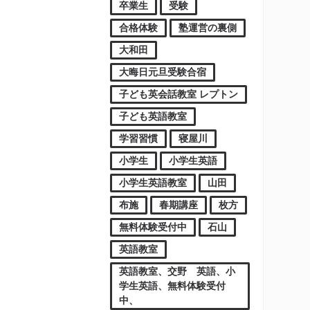
卒業生
受験
合格体験
塾運営の裏側
大和田
大晦日元旦受験合宿
子ども英会話教室 レプトン
子ども英語教室
学習習慣
寝屋川
小学生
小学生英語
小学生英語教室
山田
布施
春期講座
枚方
無料体験受付中
石山
英語教室
英語教室、交野 英語、小
学生英語、無料体験受付
中、