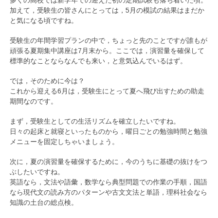
加えて，受験生の皆さんにとっては，5月の模試の結果はまだか
と気になる頃ですね。
受験生の年間学習プランの中で，ちょっと先のことですが誰もが
頑張る夏期集中講座は7月末から。ここでは，演習量を確保して
標準的なことならなんでも来い，と意気込んでいるはず。
では，そのために今は？
これから迎える6月は，受験生にとって夏へ飛び出すための助走
期間なのです。
まず，受験生としての生活リズムを確立したいですね。
日々の起床と就寝といったものから，曜日ごとの勉強時間と勉強
メニューを固定しちゃいましょう。
次に，夏の演習量を確保するために，今のうちに基礎の抜けをつ
ぶしたいですね。
英語なら，文法や語彙，数学なら典型問題での作業の手順，国語
なら現代文の読み方のパターンや古文文法と単語，理科社会なら
知識の土台の総点検。