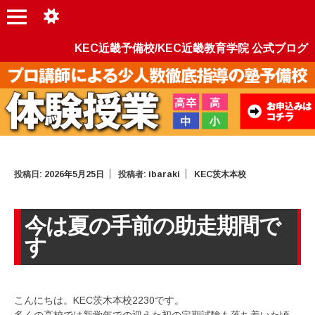
KEC近畿予備校/KEC近畿教育学院 公式ブログ
投稿日:
2026年5月25日
投稿者:
ibaraki
KEC茨木本校
今は夏の手前の助走期間で
す
こんにちは。KEC茨木本校2230です。
多くの高校では新学年での迎えた初の定期試験も落ち着いた頃。