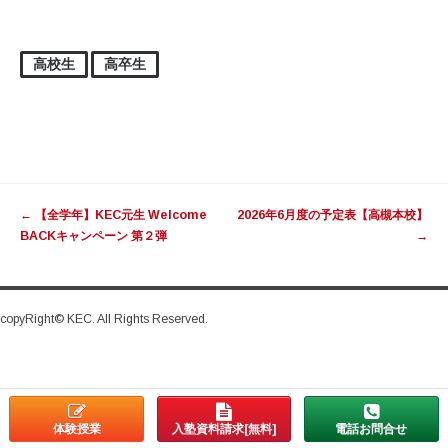
高校生
高卒生
投稿ナビゲーション
←
【全学年】KEC元生 Welcome
2026年6月度の予定表【高槻本校】
BACKキャンペーン 第２弾
→
copyRight© KEC. All Rights Reserved.
体験授業
入塾資料請求[無料]
電話お問合せ