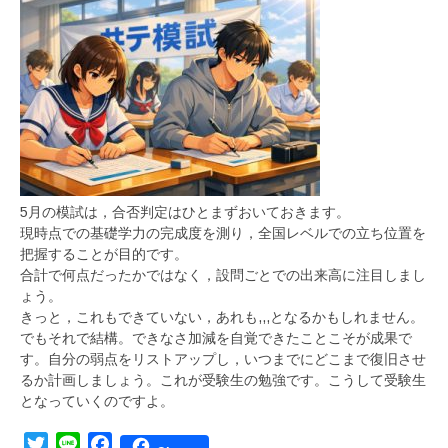
5月の模試は，合否判定はひとまずおいておきます。
現時点での基礎学力の完成度を測り，全国レベルでの立ち位置を
把握することが目的です。
合計で何点だったかではなく，設問ごとでの出来高に注目しまし
ょう。
きっと，これもできていない，あれも,,,となるかもしれません。
でもそれで結構。できなさ加減を自覚できたことこそが成果で
す。自分の弱点をリストアップし，いつまでにどこまで復旧させ
るか計画しましょう。これが受験生の勉強です。こうして受験生
となっていくのですよ。
Twitter
Line
Facebook