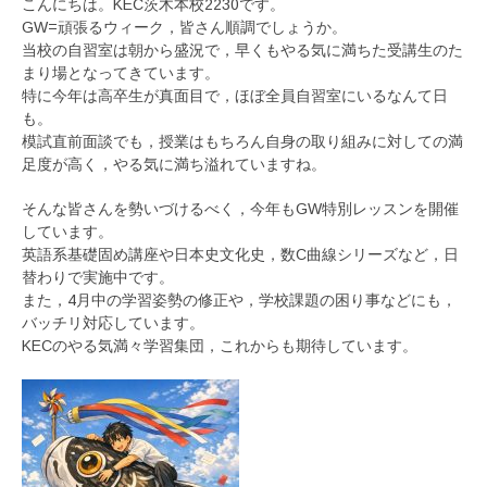
こんにちは。KEC茨木本校2230です。
GW=頑張るウィーク，皆さん順調でしょうか。
当校の自習室は朝から盛況で，早くもやる気に満ちた受講生のた
まり場となってきています。
特に今年は高卒生が真面目で，ほぼ全員自習室にいるなんて日
も。
模試直前面談でも，授業はもちろん自身の取り組みに対しての満
足度が高く，やる気に満ち溢れていますね。
そんな皆さんを勢いづけるべく，今年もGW特別レッスンを開催
しています。
英語系基礎固め講座や日本史文化史，数C曲線シリーズなど，日
替わりで実施中です。
また，4月中の学習姿勢の修正や，学校課題の困り事などにも，
バッチリ対応しています。
KECのやる気満々学習集団，これからも期待しています。