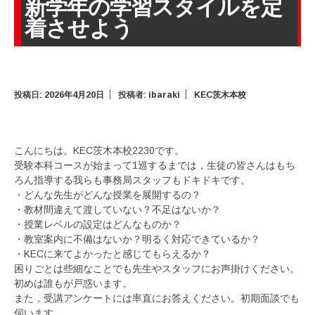
新学年の学習スタイルを定
着させよう
投稿日:
2026年4月20日
投稿者:
ibaraki
KEC茨木本校
こんにちは。KEC茨木本校2230です。
受験本科コースが始まって1巡するまでは，生徒の皆さんはもち
ろん指導する我らも事務局スタッフもドキドキです。
・どんな先生がどんな授業を展開するの？
・教材間違えて渡していない？不足はないか？
・授業レベルの設定はどんなものか？
・教室案内に不備はないか？明るく対応できているか？
・KECに来てよかったと感じてもらえるか？
困りごとは些細なことでも先生やスタッフにお声掛けください。
初めは誰もが戸惑います。
また，受講アンケートには率直にお答えください。初期面談でも
伺います。