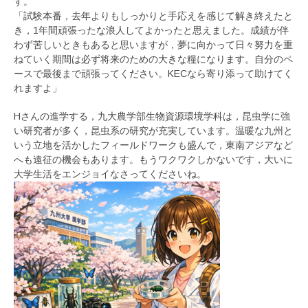
す。
「試験本番，去年よりもしっかりと手応えを感じて解き終えたと
き，1年間頑張ったな浪人してよかったと思えました。成績が伴
わず苦しいときもあると思いますが，夢に向かって日々努力を重
ねていく期間は必ず将来のための大きな糧になります。自分のペ
ースで最後まで頑張ってください。KECなら寄り添って助けてく
れますよ」
Hさんの進学する，九大農学部生物資源環境学科は，昆虫学に強
い研究者が多く，昆虫系の研究が充実しています。温暖な九州と
いう立地を活かしたフィールドワークも盛んで，東南アジアなど
へも遠征の機会もあります。もうワクワクしかないです，大いに
大学生活をエンジョイなさってくださいね。