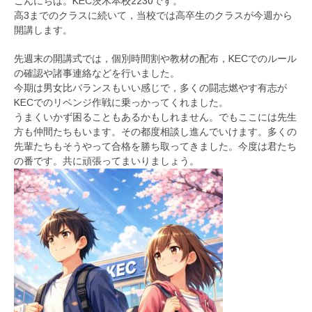
こんにちは。KEC茨木本校2230です。
高3までのクラスに続いて，当校では高卒生のクラスが今週から
開講します。
先週末の開講式では，個別時間割や教材の配布，KECでのルール
の確認や諸事連絡などを行いました。
今期は男女比バランスもいい感じで，多くの闘志燃やす有志が
KECでのリベンジ作戦に乗っかってくれました。
うまくいかず困ることもあるかもしれません。でもここには先生
方も仲間たちもいます。その都度相談し進んでいけます。多くの
先輩たちもそうやって合格を勝ち取ってきました。今度は君たち
の番です。共に頑張ってまいりましょう。