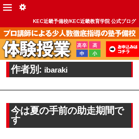
KEC近畿予備校/KEC近畿教育学院 公式ブログ
作者別:
ibaraki
今は夏の手前の助走期間で
す