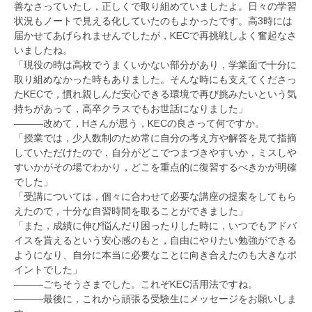
善なさっていたし，正しくで取り組めていましたよ。日々の学習
状況もノートで見える化していたのもよかったです。高3時には
届かせてあげられませんでしたが，KECで再挑戦しよく奮起なさ
いましたね。
「現役の時は高校でうまくいかない部分があり，学業面で十分に
取り組めなかった時もありました。そんな時にも支えてくださっ
たKECで，慣れ親しんだ安心できる環境で再び挑みたいという気
持ちがあって，高卒クラスでもお世話になりました」
―――改めて，Hさんが思う，KECの良さって何ですか。
「授業では，少人数制のため常に自分の考え方や解答を見て指摘
していただけたので，自分がどこでつまづきやすいか，ミスしや
すいかがその場でわかり，どこを重点的に復習するべきかが明確
でした」
「受講については，個々に合わせて必要な講座の提案をしてもら
えたので，十分な自習時間を取ることができました」
「また，成績に伸び悩んだり困ったりした時に，いつでもアドバ
イスを貰えるという安心感のもと，自由にやりたい勉強ができる
ようになり、自分に本当に必要なことに向き合えたのも大きなポ
イントでした」
―――ごちそうさまでした。これぞKEC活用法ですね。
―――最後に，これから頑張る受験生にメッセージをお願いしま