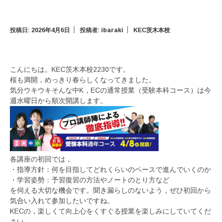
投稿日:
2026年4月6日
投稿者:
ibaraki
KEC茨木本校
こんにちは。KEC茨木本校2230です。
桜も満開，めっきり春らしくなってきました。
気分ウキウキそんな中K，ECの通常授業（受験本科コース）は今
週水曜日から順次開講します。
各講座の初回では，
・指導方針：何を目指してどれくらいのペースで進んでいくのか
・学習姿勢：予習復習の方法やノートのとり方など
を伺える大切な機会です。聞き漏らしのないよう，ぜひ初回から
気合い入れて参加したいですね。
KECの，楽しくて向上心をくすぐる授業を楽しみにしていてくだ
さい。