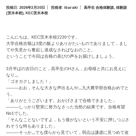
投稿日:
2026年3月30日
投稿者:
ibaraki
高卒生 合格体験談
,
体験談
(茨木本校)
,
KEC茨木本校
こんにちは。KEC茨木本校2230です。
大学合格吉報は3度の飯よりありがたいものでありまして，まし
てや失意から奮起し達成なさればなおのこと。
ということで今回は合格の喜びの声をお届けしましょう。
3月半ばの吉日のこと，高卒生のHさん，お母様と共にお見えに
なり,,,
「ゴオカクしました！」
―――おお，そんな大きな声出るんや,,,九大農学部合格おめでと
う。
「ありがとうございます。おかげさまで合格できました」
―――しっかり堅実に努力なさった当然の結果です。合格有望
No1でした。
「そんなことないですよ，もう後がないという不安に押しつぶさ
れそうな時もありました」
―――そっか,,,でも僕らから見ていて，弱点は謙虚に見つめて改