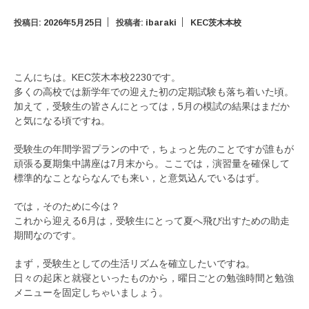
投稿日:
2026年5月25日
投稿者:
ibaraki
KEC茨木本校
こんにちは。KEC茨木本校2230です。
多くの高校では新学年での迎えた初の定期試験も落ち着いた頃。
加えて，受験生の皆さんにとっては，5月の模試の結果はまだか
と気になる頃ですね。
受験生の年間学習プランの中で，ちょっと先のことですが誰もが
頑張る夏期集中講座は7月末から。ここでは，演習量を確保して
標準的なことならなんでも来い，と意気込んでいるはず。
では，そのために今は？
これから迎える6月は，受験生にとって夏へ飛び出すための助走
期間なのです。
まず，受験生としての生活リズムを確立したいですね。
日々の起床と就寝といったものから，曜日ごとの勉強時間と勉強
メニューを固定しちゃいましょう。