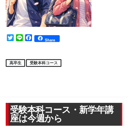
Twitter
Line
Facebook
Share
高卒生
受験本科コース
受験本科コース・新学年講
座は今週から