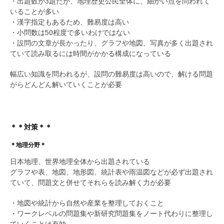
・出題数が3題だが、地理歴史公民全体に、細かい点を問われて
いることが多い
・漢字指定もあるため、難易度は高い
・小問数は50程度で多いわけではない
・設問の文章が長かったり、グラフや地図、写真が多く出題され
ていて読み取るには時間がかかる構成になっている
幅広い知識を問われるが、設問の難易度は高いので、解ける問題
がらどんどん解いていくことが必要
＊＊対策＊＊
＊地理分野＊
日本地理、世界地理全体から出題されている
グラフや表、地図、地形図、統計表や雨温図などが必ず出題され
ていて、問題文と併せてそれらを読み解く力が必要
・地図や統計から自然や産業を整理しておくこと
・ワークレベルの問題集や新研究問題集をノート代わりに整理し