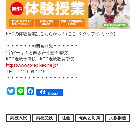
KECの体験授業はこちらから！↑ここ↑をタップ(クリック)
＊＊＊＊＊＊お問合せ先＊＊＊＊＊＊
“宇宙一キミと向き合う塾予備校”
KEC近畿予備校・KEC近畿教育学院
https://www.prep.kec.ne.jp/
TEL：0120-99-1919
＊＊＊＊＊＊＊＊＊＊＊＊＊＊＊＊＊
Twitter
Line
Facebook
Share
高校入試
高校受験
社会
傾向と対策
大阪桐蔭