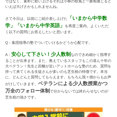
ではなく、素朴に歌い上げるそれは小林の歌風と一脈相通じると
いえば大げさかもしれませんね。
「いまから中学数
さて今日は、以前にご紹介差し上げた
学」「いまから中学英語」
を再度ご案内。よくいただ
く以下の質問にお答えしたいと思います。
Q：集団指導の塾でついていけるかどうか心配です。
安心して下さい！少人数制
A：
なのできめ細かく指導す
ることが出来ます。また、教えているスタッフもこの道ん十年の
大ベテラン！先生と距離が近いアットホームな塾のため、質問を
持って来てくれる生徒さんが多いのも芝生校の特徴です。本当
に、どんどんと質問してもらえます。もちろん我々側からもお声
ベテランによる少人数授業かつ
がけしていきます。
万全のフォロー体制
で分からないでは終わらせないのが
芝生校の強さです。