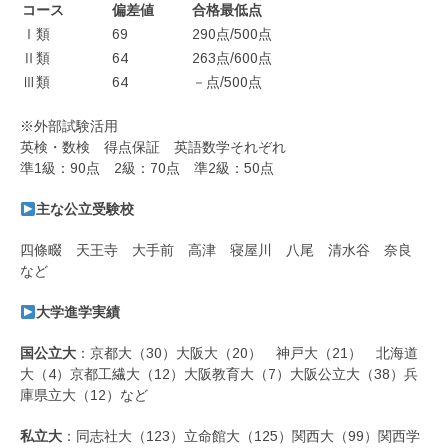
コース
偏差値
合格最低点
Ⅰ類
69
290点/500点
Ⅱ類
64
263点/600点
Ⅲ類
64
－点/500点
※外部試験活用
英検・数検 得点保証 英語数学それぞれ
準1級：90点 2級：70点 準2級：50点
主な公立受験校
四條畷 天王寺 大手前 高津 寝屋川 八尾 清水谷 奈良
など
大学進学実績
国公立大
：京都大（30）大阪大（20） 神戸大（21） 北海道
大（4）京都工繊大（12）大阪教育大（7）大阪公立大（38）兵
庫県立大（12）など
私立大
：同志社大（123）立命館大（125）関西大（99）関西学