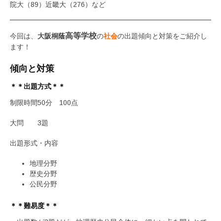
院大（89）近畿大（276）など
高等学校
今回は、
大阪桐蔭
の
社会
の出題傾向と対策をご紹介し
ます！
傾向と対策
＊＊出題方式＊＊
制限時間50分 100点
大問 3題
出題形式・内容
地理分野
歴史分野
公民分野
＊＊難易度＊＊