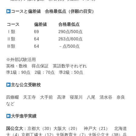
コースと偏差値 合格最低点（併願の目安）
コース
偏差値
合格最低点
Ⅰ類
69
290点/500点
Ⅱ類
64
263点/600点
Ⅲ類
64
－点/500点
※外部試験活用
英検・数検 得点保証 英語数学それぞれ
準1級：90点 2級：70点 準2級：50点
主な公立受験校
四條畷 天王寺 大手前 高津 寝屋川 八尾 清水谷 奈良
など
大学進学実績
国公立大
：京都大（30）大阪大（20） 神戸大（21） 北海道
大（4）京都工繊大（12）大阪教育大（7）大阪公立大（38）兵