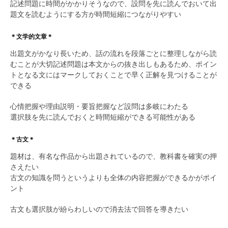
記述問題に時間がかかりそうなので、設問を先に読んでおいて出
題文を読むようにする方が時間短縮につながりやすい
＊文学的文章＊
出題文がかなり長いため、話の流れを段落ごとに整理しながら読
むことが大切記述問題は本文からの抜き出しもあるため、ポイン
トとなる文にはマークしておくことで早く正解を見つけることが
できる
心情把握や理由説明・要旨把握など設問は多岐にわたる
選択肢を先に読んでおくと時間短縮ができる可能性がある
＊古文＊
題材は、有名な作品から出題されているので、教科書を確実の押
さえたい
古文の知識を問うというよりも全体の内容把握ができるかがポイ
ント
古文も選択肢が紛らわしいので消去法で回答を導きたい