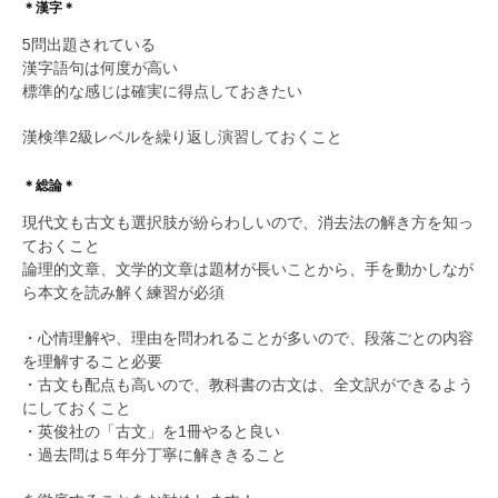
＊漢字＊
5問出題されている
漢字語句は何度が高い
標準的な感じは確実に得点しておきたい
漢検準2級レベルを繰り返し演習しておくこと
＊総論＊
現代文も古文も選択肢が紛らわしいので、消去法の解き方を知っ
ておくこと
論理的文章、文学的文章は題材が長いことから、手を動かしなが
ら本文を読み解く練習が必須
・心情理解や、理由を問われることが多いので、段落ごとの内容
を理解すること必要
・古文も配点も高いので、教科書の古文は、全文訳ができるよう
にしておくこと
・英俊社の「古文」を1冊やると良い
・過去問は５年分丁寧に解ききること