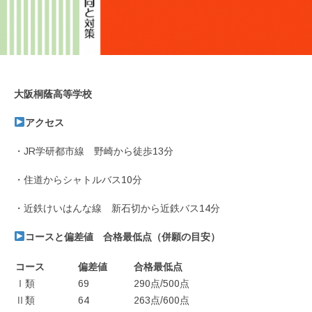
大阪桐蔭高等学校
アクセス
・JR学研都市線 野崎から徒歩13分
・住道からシャトルバス10分
・近鉄けいはんな線 新石切から近鉄バス14分
コースと偏差値 合格最低点（併願の目安）
コース
偏差値
合格最低点
Ⅰ類
69
290点/500点
Ⅱ類
64
263点/600点