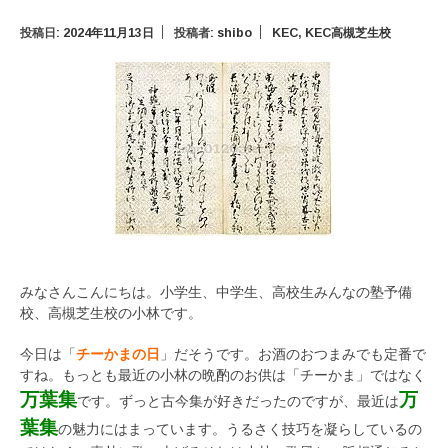
投稿日:
2024年11月13日
投稿者:
shibo
KEC
,
KEC高槻芝生校
みなさんこんにちは。小学生、中学生、高校生みんなの塾予備
校、高槻芝生校の小林です。
今日は「
チーかまの日
」だそうです。お酒のおつまみでも定番で
すね。もっとも最近の小林の晩酌のお供は「チーかま」ではなく
万葉集
万
です。ずっと古今集が好きだったのですが、最近は
葉集
の魅力にはまっています。うるさく技巧を凝らしているの