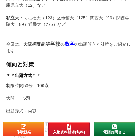
庫県立大（12）など
私立大
：同志社大（123）立命館大（125）関西大（99）関西学
院大（89）近畿大（276）など
高等学校
数学
今回は、
大阪桐蔭
の
の出題傾向と対策をご紹介し
ます！
傾向と対策
＊＊出題方式＊＊
制限時間50分 100点
大問 5題
出題形式・内容
数と式 円 平面図形の計量
方程式の文章題
体験授業
入塾資料請求[無料]
電話お問合せ
関数