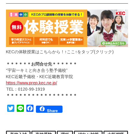
KECの体験授業はこちらから！↑ここ↑をタップ(クリック)
＊＊＊＊＊＊お問合せ先＊＊＊＊＊＊
“宇宙一キミと向き合う塾予備校”
KEC近畿予備校・KEC近畿教育学院
https://www.prep.kec.ne.jp/
TEL：0120-99-1919
＊＊＊＊＊＊＊＊＊＊＊＊＊＊＊＊＊
Twitter
Line
Facebook
Share