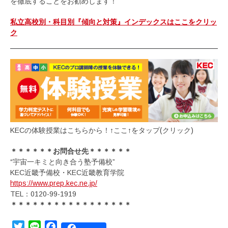
を徹底することをお勧めします！
私立高校別・科目別『傾向と対策』インデックスはここをクリッ
ク
KECの体験授業はこちらから！↑ここ↑をタップ(クリック)
＊＊＊＊＊＊お問合せ先＊＊＊＊＊＊
“宇宙一キミと向き合う塾予備校”
KEC近畿予備校・KEC近畿教育学院
https://www.prep.kec.ne.jp/
TEL：0120-99-1919
＊＊＊＊＊＊＊＊＊＊＊＊＊＊＊＊＊
Twitter
Line
Facebook