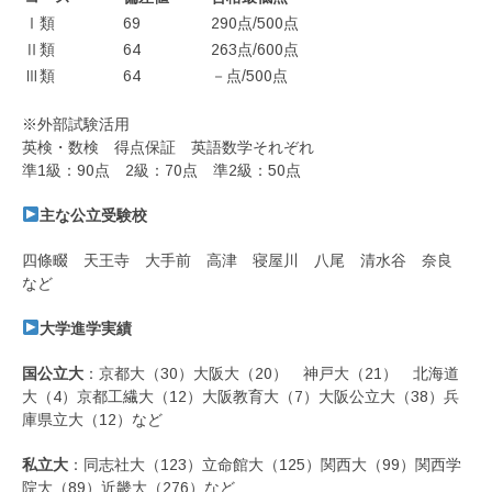
Ⅰ類
69
290点/500点
Ⅱ類
64
263点/600点
Ⅲ類
64
－点/500点
※外部試験活用
英検・数検 得点保証 英語数学それぞれ
準1級：90点 2級：70点 準2級：50点
主な公立受験校
四條畷 天王寺 大手前 高津 寝屋川 八尾 清水谷 奈良
など
大学進学実績
国公立大
：京都大（30）大阪大（20） 神戸大（21） 北海道
大（4）京都工繊大（12）大阪教育大（7）大阪公立大（38）兵
庫県立大（12）など
私立大
：同志社大（123）立命館大（125）関西大（99）関西学
院大（89）近畿大（276）など