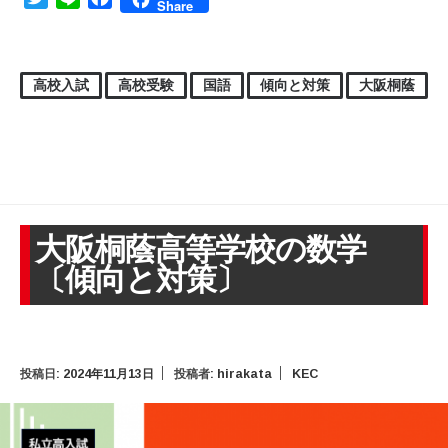
Share
高校入試
高校受験
国語
傾向と対策
大阪桐蔭
大阪桐蔭高等学校の数学
〔傾向と対策〕
投稿日:
2024年11月13日
投稿者:
hirakata
KEC