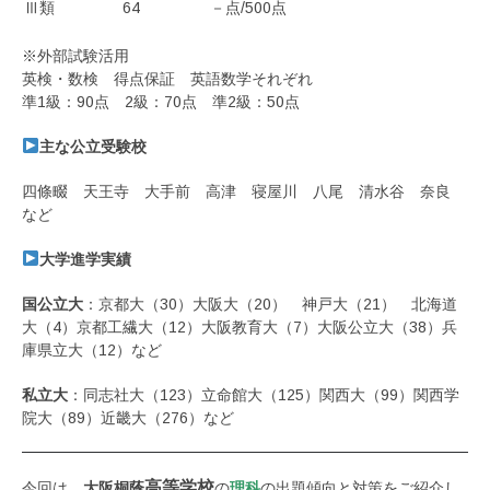
Ⅲ類
64
－点/500点
※外部試験活用
英検・数検 得点保証 英語数学それぞれ
準1級：90点 2級：70点 準2級：50点
主な公立受験校
四條畷 天王寺 大手前 高津 寝屋川 八尾 清水谷 奈良
など
大学進学実績
国公立大
：京都大（30）大阪大（20） 神戸大（21） 北海道
大（4）京都工繊大（12）大阪教育大（7）大阪公立大（38）兵
庫県立大（12）など
私立大
：同志社大（123）立命館大（125）関西大（99）関西学
院大（89）近畿大（276）など
高等学校
今回は、
大阪桐蔭
の
理科
の出題傾向と対策をご紹介し