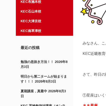
KEC布施本校
KEC石山本校
KEC大津京校
KEC南草津校
みなさん、こ
最近の投稿
KEC近畿教
勉強の息抜き方法！！
2026年8
月3日
さて、昨日の
明日から第二タームが始まりま
す！！！
2026年8月3日
夏期講座，真最中
2026年8月3
①星座はいく
日
８８星座
KEC 英検勉強法講座（オンラ