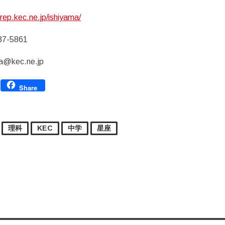
rep.kec.ne.jp/ishiyama/
37-5861
a@kec.ne.jp
Facebook
Share
理科
KEC
中学
星座