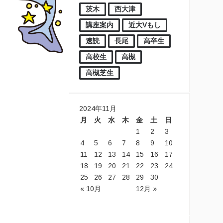
茨木
西大津
講座案内
近大Vもし
速読
長尾
高卒生
高校生
高槻
高槻芝生
2024年11月
月
火
水
木
金
土
日
1
2
3
4
5
6
7
8
9
10
11
12
13
14
15
16
17
18
19
20
21
22
23
24
25
26
27
28
29
30
« 10月
12月 »