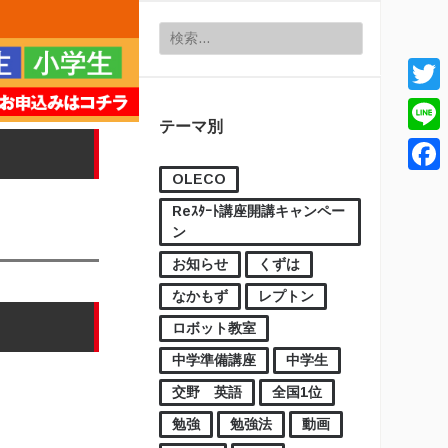
検索:
Twitt
テーマ別
Line
OLECO
Face
Reｽﾀｰﾄ講座開講キャンペー
ン
お知らせ
くずは
なかもず
レプトン
ロボット教室
中学準備講座
中学生
交野 英語
全国1位
勉強
勉強法
動画