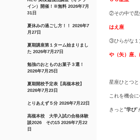
イン）開催！※無料
2026年7月
31日
②その中で昆
夏休みの過ごし方！！
2026年7
はえ座
月27日
③ひらがな１
夏期講座第１ターム始まりまし
た
2026年7月27日
や（矢）座、
勉強のおとものお菓子３選！
2026年7月25日
星座ひとつと
夏期開校予定表【高槻本校】
2026年7月23日
これを機会に
とりあえず５分
2026年7月22日
きっと
”学び
高槻本校 大学入試の合格体験
談2026 その15
2026年7月22
日