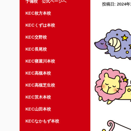
予備校 公式ページへ
投稿日:
2024年
KEC枚方本校
KECくずは本校
KEC交野校
KEC長尾校
KEC寝屋川本校
KEC高槻本校
KEC高槻芝生校
KEC茨木本校
KEC山田本校
KECなかもず本校