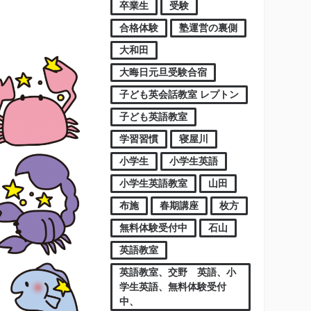
卒業生
受験
合格体験
塾運営の裏側
大和田
大晦日元旦受験合宿
子ども英会話教室 レプトン
子ども英語教室
学習習慣
寝屋川
小学生
小学生英語
小学生英語教室
山田
布施
春期講座
枚方
無料体験受付中
石山
英語教室
英語教室、交野 英語、小
学生英語、無料体験受付
中、