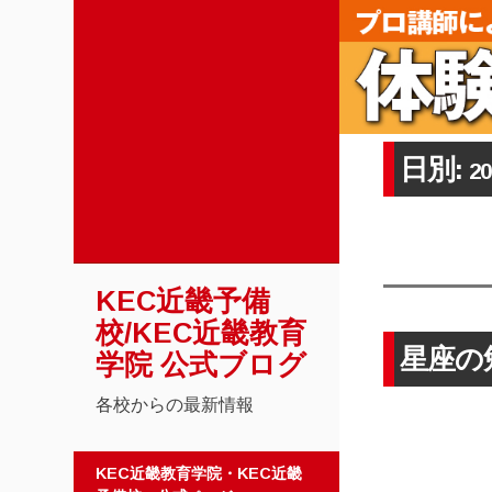
日別:
2
KEC近畿予備
校/KEC近畿教育
星座の
学院 公式ブログ
各校からの最新情報
コンテンツへスキップ
KEC近畿教育学院・KEC近畿