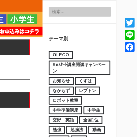
検索:
Twitt
テーマ別
Line
OLECO
Face
Reｽﾀｰﾄ講座開講キャンペー
ン
お知らせ
くずは
なかもず
レプトン
ロボット教室
中学準備講座
中学生
交野 英語
全国1位
勉強
勉強法
動画