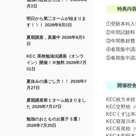
月3日
特典内
明日から第二タームが始まりま
①受験本科
す！！！
2026年8月3日
②年間試験
夏期講座，真最中
2026年8月3
③年間教材
日
④春期集中講
KEC 英検勉強法講座（オンラ
⑤春期集中講
イン）開催！※無料
2026年7月
31日
夏休みの過ごし方！！
2026年7
開催校
月27日
KEC枚方本校（
夏期講座第１ターム始まりまし
た
2026年7月27日
KEC交野校（07
KECくずは本校
勉強のおとものお菓子３選！
KEC寝屋川本校
2026年7月25日
KEC長尾校（07
KEC大和田本校