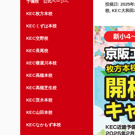
予備校 公式ページへ
投稿日:
2025
校
,
KEC大和田
KEC枚方本校
KECくずは本校
KEC交野校
KEC長尾校
KEC寝屋川本校
KEC高槻本校
KEC高槻芝生校
KEC茨木本校
KEC山田本校
KECなかもず本校