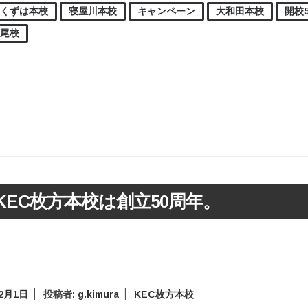
くずは本校
寝屋川本校
キャンペーン
大和田本校
開校
長尾校
KEC枚方本校は創立50周年。
年2月1日
投稿者:
g.kimura
KEC枚方本校