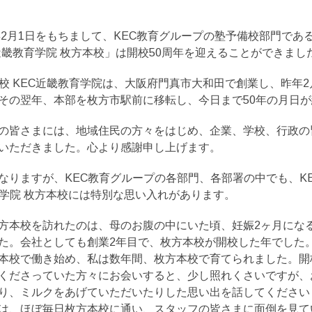
5年2月1日をもちまして、KEC教育グループの塾予備校部門である
C近畿教育学院 枚方本校」は開校50周年を迎えることができまし
備校 KEC近畿教育学院は、大阪府門真市大和田で創業し、昨年2
その翌年、本部を枚方市駅前に移転し、今日まで50年の月日
の皆さまには、地域住民の方々をはじめ、企業、学校、行政の
いただきました。心より感謝申し上げます。
なりますが、KEC教育グループの各部門、各部署の中でも、K
育学院 枚方本校には特別な思い入れがあります。
方本校を訪れたのは、母のお腹の中にいた頃、妊娠2ヶ月にな
た。会社としても創業2年目で、枚方本校が開校した年でした
本校で働き始め、私は数年間、枚方本校で育てられました。開
くださっていた方々にお会いすると、少し照れくさいですが、
り、ミルクをあげていただいたりした思い出を話してください
は、ほぼ毎日枚方本校に通い、スタッフの皆さまに面倒を見て