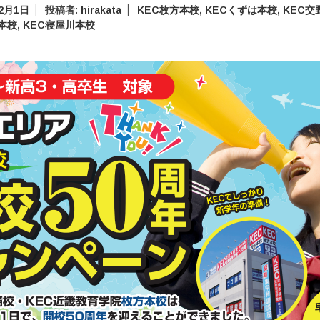
年2月1日
投稿者:
hirakata
KEC枚方本校
,
KECくずは本校
,
KEC交
本校
,
KEC寝屋川本校