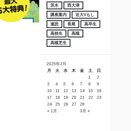
茨木
西大津
講座案内
近大Vもし
速読
長尾
高卒生
高校生
高槻
高槻芝生
2025年2月
月
火
水
木
金
土
日
1
2
3
4
5
6
7
8
9
10
11
12
13
14
15
16
17
18
19
20
21
22
23
24
25
26
27
28
« 1月
3月 »