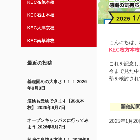
KEC布施本校
KEC石山本校
KEC大津京校
KEC南草津校
こんにちは、
KEC枚方本
最近の投稿
これを記念し
今まで見た中
塾を検討され
基礎固めの大事さ！！！
2026
年8月8日
漢検も受験できます【高槻本
開催期
校】
2026年8月7日
オープンキャンパスに行ってみ
2025年1月2
よう
2026年8月7日
勉強の息抜き方法！！
2026年8