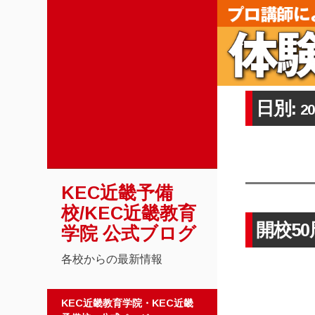
日別:
2
KEC近畿予備
校/KEC近畿教育
開校5
学院 公式ブログ
各校からの最新情報
コンテンツへスキップ
KEC近畿教育学院・KEC近畿