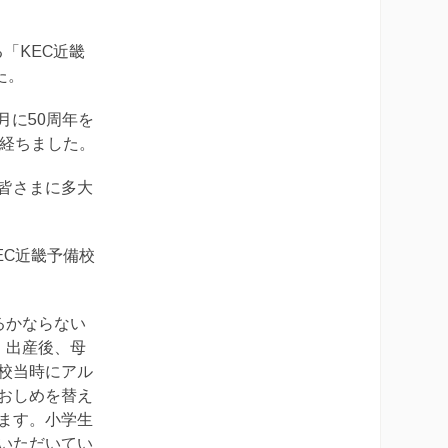
「KEC近畿
た。
月に50周年を
が経ちました。
皆さまに多大
EC近畿予備校
るかならない
。出産後、母
校当時にアル
おしめを替え
ます。小学生
いただいてい