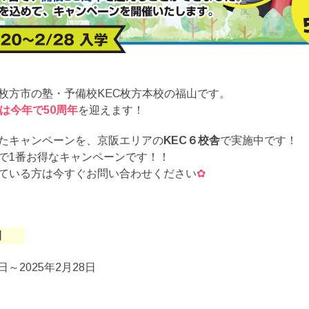
枚方市の塾・予備校KEC枚方本校の福山です。
校は今年で50周年
を迎えます！
たキャンペーンを、京阪エリアの
KEC６校舎
で実施中です！
で1番お得なキャンペーンです！！
ている方は今すぐお問い合わせください
✿
間
0日～2025年2月28日