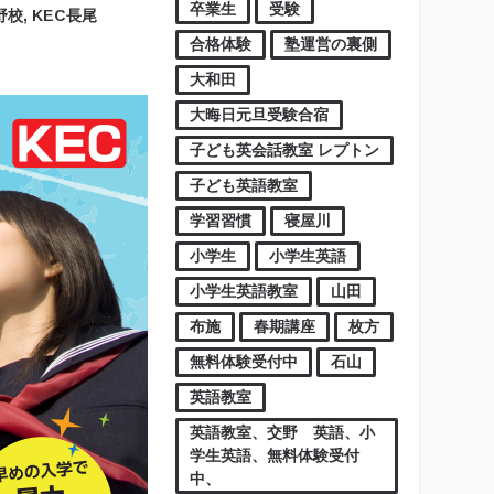
卒業生
受験
野校
,
KEC長尾
合格体験
塾運営の裏側
大和田
大晦日元旦受験合宿
子ども英会話教室 レプトン
子ども英語教室
学習習慣
寝屋川
小学生
小学生英語
小学生英語教室
山田
布施
春期講座
枚方
無料体験受付中
石山
英語教室
英語教室、交野 英語、小
学生英語、無料体験受付
中、