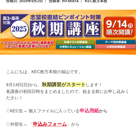
投稿日:
2025年9月2日
投稿者:
hirakata
KEC枚方本校
こんにちは、KEC枚方本校の福山です。
秋期講習がスタート
9月14日(日)から、
します！
各講座の初回日時をまとめましたので、始まる前にお申し込みく
ださい！
申込用紙
◇KEC生→ 個人ファイルに入っている
から
申込みフォーム
◇外部生→ 「
」から