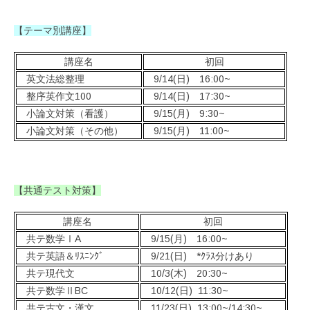
【テーマ別講座】
講座名
初回
英文法総整理
9/14(日) 16:00~
整序英作文100
9/14(日) 17:30~
小論文対策（看護）
9/15(月) 9:30~
小論文対策（その他）
9/15(月) 11:00~
【共通テスト対策】
講座名
初回
共テ数学ⅠA
9/15(月) 16:00~
共テ英語＆ﾘｽﾆﾝｸﾞ
9/21(日) *ｸﾗｽ分けあり
共テ現代文
10/3(木) 20:30~
共テ数学ⅡBC
10/12(日) 11:30~
共テ古文・漢文
11/23(日) 13:00~/14:30~