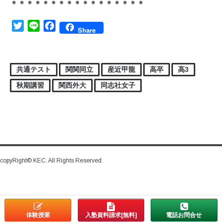
＊＊＊＊＊＊＊＊＊＊＊＊＊＊＊＊＊
Twitter
Line
Facebook
Share
共通テスト
関関同立
産近甲龍
高卒
高3
秋期講習
関西外大
同志社女子
copyRight© KEC. All Rights Reserved.
体験授業
入塾資料請求[無料]
電話お問合せ