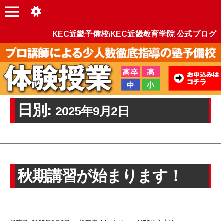
KEC近畿予備校/KEC近畿教育学院 公式ブログ
日別:
2025年9月2日
秋期講習が始まります！