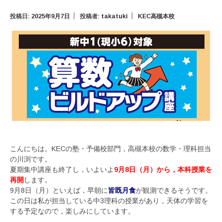
投稿日:
2025年9月7日
投稿者:
takatuki
KEC高槻本校
こんにちは。KECの塾・予備校部門，高槻本校の数学・理科担当
の川渕です。
夏期集中講座も終了し，いよいよ
9月8日（月）から，本科授業を
再開
します。
9月8日（月）といえば，早朝に
皆既月食
が観測できるそうです。
この日は私が担当している中3理科の授業があり，天体の学習を
する予定なので，楽しみにしています。