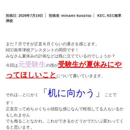
投稿日:
2026年7月19日
投稿者:
minami-kusatsu
KEC
,
KEC南草
津校
まだ７月ですが正直８月ぐらいの暑さを感じます。
KEC南草津校アシスタントの岡田です！
みなさん夏休みの計画などは既に立てているのでしょうか？
受験生が夏休みにや
元受験生
今回は
の僕が
ってほしいこと
について書いていきます。
「机に向かう」
それは…とにかく
ことで
す！
正直言ってめちゃくちゃ頭筋な感じなんで軽視してる人もいるか
もしれません
でも侮ることなかれ。これができるかどうかでだいぶ変わってく
ると思います。