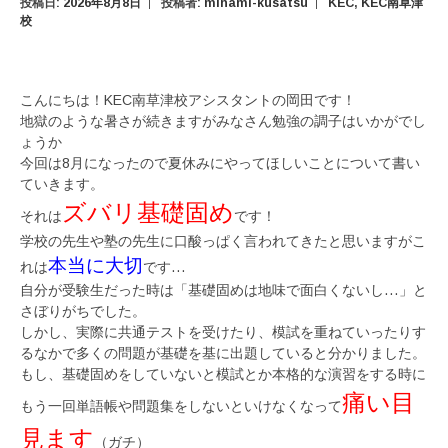
投稿日:
2026年8月8日
投稿者:
minami-kusatsu
KEC
,
KEC南草津
校
こんにちは！KEC南草津校アシスタントの岡田です！
地獄のような暑さが続きますがみなさん勉強の調子はいかがでし
ょうか
今回は8月になったので夏休みにやってほしいことについて書い
ていきます。
ズバリ基礎固め
それは
です！
学校の先生や塾の先生に口酸っぱく言われてきたと思いますがこ
本当に大切
れは
です…
自分が受験生だった時は「基礎固めは地味で面白くないし…」と
さぼりがちでした。
しかし、実際に共通テストを受けたり、模試を重ねていったりす
るなかで多くの問題が基礎を基に出題していると分かりました。
もし、基礎固めをしていないと模試とか本格的な演習をする時に
痛い目
もう一回単語帳や問題集をしないといけなくなって
見ます
（ガチ）