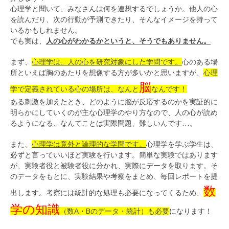
心理学と聞いて、みなさんは何を連想するでしょうか。他人の心
を読んだり、次の行動が予測できたり、そんなイメージを持って
いるかもしれません。
でも実は、
人の心がわかるかというと、そうでもありません。
まず、
心理学は、人の心を研究対象にした学問です。
心のある場
所といえば胸のあたりを想像する方が多いかと思いますが、
心理
脳
学で定義されている心の場所は、なんと
なんです！
ある刺激を加えたとき、どのように脳が反応するのかを実証的に
明らかにしていくのが主な心理学のやり方なので、人の心が読め
るようになる、なんてことは実際問題、難しいんです…。
また、
心理学は意外と論理的な学問です。
心理学を学ぶ学生は、
必ずと言っていいほど実験を行います。簡単な実験ではあります
が、実験者役と被験者役に分かれ、実際にデータを取ります。そ
のデータをもとに、実験結果や考察をまとめ、毎回レポートを提
数
出します。考察には統計的な処理も必要になってくるため、
学の知識
（数A・Bのデータ・統計）も必要
になります！