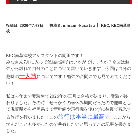
投稿日:
2026年7月3日
投稿者:
minami-kusatsu
KEC
,
KEC南草津
校
KEC南草津校アシスタントの岡田です！
みなさん7月に入って勉強の調子はいかがでしょうか？今回は勉
強から離れて自分のことについて書いていきます。今回は自分の
一人旅
趣味の
についてです！勉強の合間にでも見てみてくださ
い！
私は去年まで受験生で2026年の三月に合格が決まり、受験が終
わりました。その時、せっかくの春休み期間だったので趣味とし
て
滋賀県から福岡県まで新幹線や飛行機を使わずに往復で観光す
旅行は本当に最高
る旅行
を行いました！この
で、ここから
学んだことも多かったので共有したいと思ってこの記事を書きま
した。