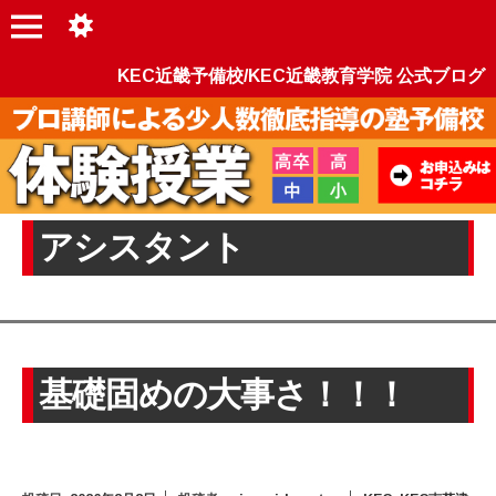
KEC近畿予備校/KEC近畿教育学院 公式ブログ
アシスタント
基礎固めの大事さ！！！