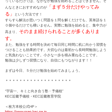
っているだけでは、なかなか勉強を始めることはできません。そ
「まず５分だけやってみ
んなときにおすすめなのが
る」
という方法です！
すらすら解法が思いつく問題を１問を解くだけでも、英単語を１
０個やるだけでも構いません。実際に勉強を始めると、集中力が
そのまま続けられることが多くありま
高まり、
す。
また、勉強をする時間を決めて毎日同じ時間に机に向かう習慣を
つけることも効果的です。大切なのは最初から長時間勉強しよう
と気負わないことです。小さな一歩を積み重ねることです。
勉強は少しずつ習慣になり、自信にもつながります！！
まずは今日、５分だけ勉強を始めてみましょう。
＊＊＊＊＊＊＊＊＊＊＊＊＊＊＊＊＊＊＊
“宇宙一、キミと向き合う塾・予備校”
KEC近畿予備校・KEC近畿教育学院
＜枚方本校公式HP＞
https://www.prep.kec.ne.jp