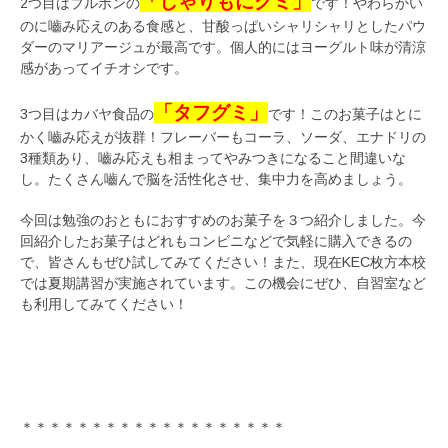
「しゃりもにグミ」
2つ目はブルボンの
です！やわらかい
のに嚙み応えのある食感と、甘酸っぱいシャリシャリとしたパウ
ダーのマリアージュが最高です。個人的にはヨーグルト味が清涼
感があってイチオシです。
「タフグミ」
3つ目はカバヤ食品の
です！このお菓子はとに
かく嚙み応えが抜群！フレーバーもコーラ、ソーダ、エナドリの
3種類あり、嚙み応えも相まってやみつきになること間違いな
し。たくさん嚙んで脳を活性化させ、集中力を高めましょう。
今回は勉強のおともにおすすめのお菓子を３つ紹介しました。今
回紹介したお菓子はどれもコンビニなどで気軽に購入できるの
で、皆さんもぜひ試してみてください！また、現在KEC枚方本校
では夏期講習が実施されています。この機会にぜひ、自習室など
も利用してみてください！
＊＊＊＊＊＊＊＊＊＊＊＊＊＊＊＊＊＊＊