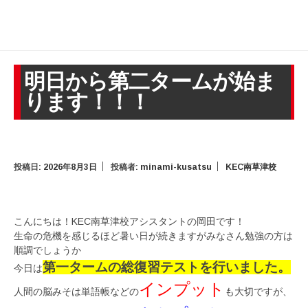
明日から第二タームが始ま
ります！！！
投稿日:
2026年8月3日
投稿者:
minami-kusatsu
KEC南草津校
こんにちは！KEC南草津校アシスタントの岡田です！
生命の危機を感じるほど暑い日が続きますがみなさん勉強の方は
順調でしょうか
第一タームの総復習テストを行いました。
今日は
インプット
人間の脳みそは単語帳などの
も大切ですが、