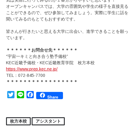
オープンキャンパスでは、大学の雰囲気や学生の様子を直接見る
ことができるので、ぜひ参加してみましょう。実際に学生に話を
聞いてみるのもとてもおすすめです。
皆さんが行きたいと思える大学に出会い、進学できることを願っ
ています。
＊＊＊＊＊＊お問合せ先＊＊＊＊＊＊
“宇宙一キミと向き合う塾予備校”
KEC近畿予備校・KEC近畿教育学院 枚方本校
https://www.prep.kec.ne.jp/
TEL：072-845-7700
＊＊＊＊＊＊＊＊＊＊＊＊＊＊＊＊＊
Twitter
Line
Facebook
Share
枚方本校
アシスタント