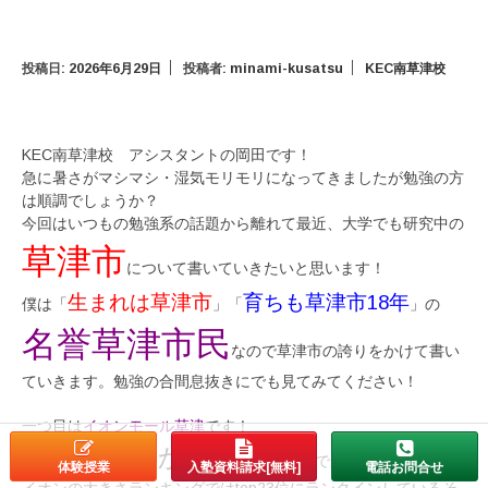
投稿日:
2026年6月29日
投稿者:
minami-kusatsu
KEC南草津校
KEC南草津校 アシスタントの岡田です！
急に暑さがマシマシ・湿気モリモリになってきましたが勉強の方
は順調でしょうか？
今回はいつもの勉強系の話題から離れて最近、大学でも研究中の
草津市
について書いていきたいと思います！
生まれは草津市
育ちも草津市18年
僕は「
」「
」の
名誉草津市民
なので草津市の誇りをかけて書い
ていきます。勉強の合間息抜きにでも見てみてください！
一つ目は
イオンモール草津
です！
とにかくでかい。
県内で一番でかいイオンで全国
体験授業
入塾資料請求[無料]
電話お問合せ