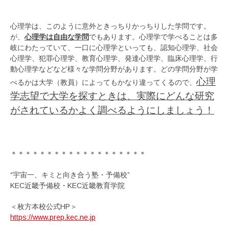
心理学は、このように意外ときっちりかっちりした学問です。
が、
心理学は自由な学問
でもあります。心理学で学べることは多
岐にわたっていて、一口に心理学といっても、認知心理学、社会
心理学、犯罪心理学、教育心理学、発達心理学、臨床心理学、行
動心理学などなど様々な学問分野があります。どの学問分野が学
心理
べるかは大学（教員）によってもかなり違ってくるので、
学志望で大学を探すときは、実際にどんな研究
がされているかよく調べるようにしましょう！
＊＊＊＊＊＊＊＊＊＊＊＊＊＊＊＊＊＊＊
“宇宙一、キミと向き合う塾・予備校”
KEC近畿予備校・KEC近畿教育学院
＜枚方本校公式HP＞
https://www.prep.kec.ne.jp