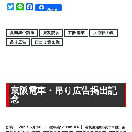
Twitter
Line
Facebook
Share
夏期集中講座
夏期講習
京阪電車
大逆転の夏
吊り広告
口コミ第１位
京阪電車・吊り広告掲出記
念
投稿日:
2021年2月24日
投稿者:
g.kimura
在校生連絡(枚方本校)
,
在