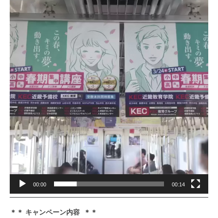
画
プ
レ
ー
ヤ
ー
00:00
00:14
＊＊ キャンペーン内容 ＊＊