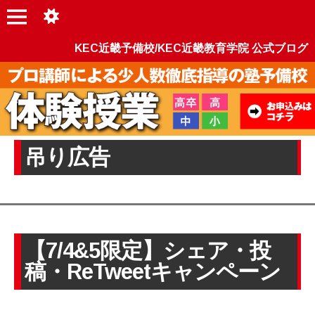
KEC近畿予備校/KEC近畿教育学院 公式ブログ
吊り広告
【7/4&5限定】シェア・投
稿・ReTweetキャンペーン