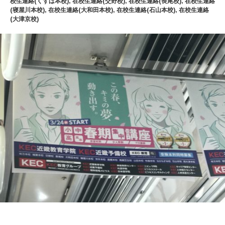
校生連絡(くずは本校)
,
在校生連絡(交野校)
,
在校生連絡(長尾校)
,
在校生連絡
(寝屋川本校)
,
在校生連絡(大和田本校)
,
在校生連絡(石山本校)
,
在校生連絡
(大津京校)