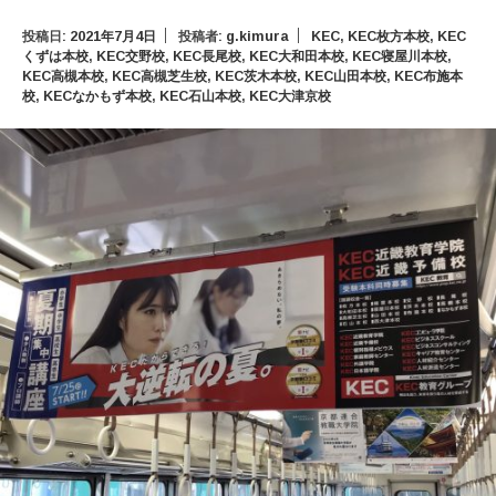
投稿日:
2021年7月4日
投稿者:
g.kimura
KEC
,
KEC枚方本校
,
KEC
くずは本校
,
KEC交野校
,
KEC長尾校
,
KEC大和田本校
,
KEC寝屋川本校
,
KEC高槻本校
,
KEC高槻芝生校
,
KEC茨木本校
,
KEC山田本校
,
KEC布施本
校
,
KECなかもず本校
,
KEC石山本校
,
KEC大津京校