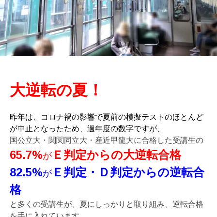
大逆転の夏！
昨年は、コロナ禍の影響で夏前の模擬テストのほとんど
が中止となったため、過年度の数字ですが、
国公立大・関関同立大・産近甲龍大に合格した受講生の
65.7%
Ｅ判定からの大逆転合格
が
82.5%
Ｅ判定・Ｄ判定からの逆転合
が
格
と多くの受講生が、夏にしっかりと取り組み、逆転合格
を手に入れています。