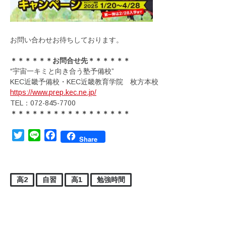
お問い合わせお待ちしております。
＊＊＊＊＊＊お問合せ先＊＊＊＊＊＊
“宇宙一キミと向き合う塾予備校”
KEC近畿予備校・KEC近畿教育学院 枚方本校
https://www.prep.kec.ne.jp/
TEL：072-845-7700
＊＊＊＊＊＊＊＊＊＊＊＊＊＊＊＊＊
Twitter
Line
Facebook
Share
高2
自習
高1
勉強時間