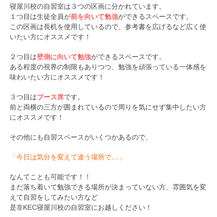
寝屋川校の自習室は３つの区画に分かれています。
１つ目は生徒全員が
前を向いて勉強
ができるスペースです。
この区画は長机を使用しているので、参考書を広げるなど広く使
いたい方にオススメです！
２つ目は
壁側に向いて勉強
ができるスペースです。
ある程度の視界の制限もありつつ、勉強を頑張っている一体感を
味わいたい方にオススメです！
３つ目は
ブース席
です。
前と両横の三方が囲まれているので周りを気にせず集中したい方
にオススメです！
その他にも自習スペースがいくつかあるので、
「今日は気分を変えて違う場所で…」
なんてことも可能です！！
まだ落ち着いて勉強できる場所が決まっていない方、雰囲気を変
えて自習をしてみたい方など
是非KEC寝屋川校の自習室にお越しください！