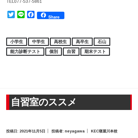
TEL077-537-5861
Twitter
Line
Facebook
Share
小学生
中学生
高校生
高卒生
石山
能力診断テスト
個別
自習
期末テスト
自習室のススメ
投稿日:
2021年11月5日
投稿者:
neyagawa
KEC寝屋川本校