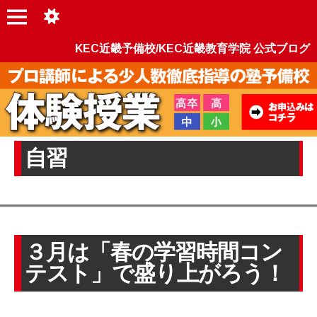
KEC近畿予備校/KEC近畿教育学院 公式ブログ
自習
３月は「春の学習時間コン
テスト」で盛り上がろう！