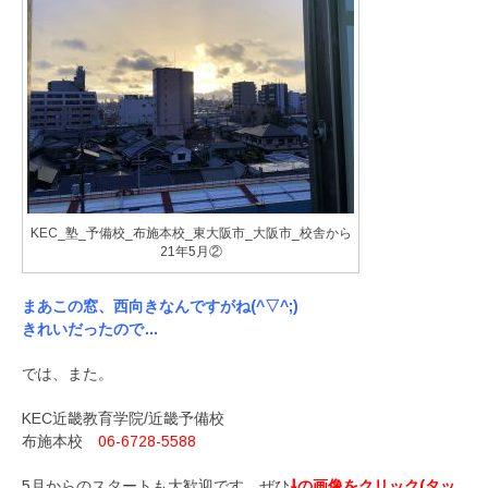
KEC_塾_予備校_布施本校_東大阪市_大阪市_校舎から
21年5月②
まあこの窓、西向きなんですがね(^▽^;)
きれいだったので…
では、また。
KEC近畿教育学院/近畿予備校
布施本校
06-6728-5588
5月からのスタートも大歓迎です。ぜひ
⇩の画像をクリック(タッ