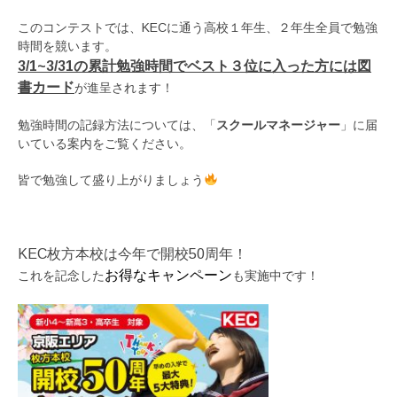
このコンテストでは、KECに通う高校１年生、２年生全員で勉強
時間を競います。
3/1~3/31の累計勉強時間でベスト３位に入った方には図
書カード
が進呈されます！
勉強時間の記録方法については、「
スクールマネージャー
」に届
いている案内をご覧ください。
皆で勉強して盛り上がりましょう
KEC枚方本校は今年で開校50周年！
お得なキャンペーン
これを記念した
も実施中です！