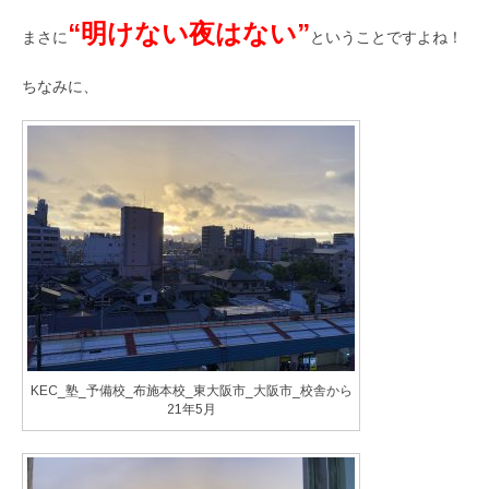
“明けない夜はない”
まさに
ということですよね！
ちなみに、
KEC_塾_予備校_布施本校_東大阪市_大阪市_校舎から
21年5月