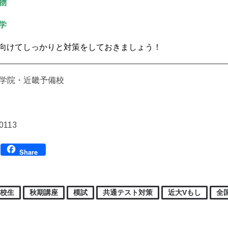
物
学
向けてしっかりと対策をしておきましょう！
育学院・近畿予備校
0113
Facebook
Share
高校生
秋期講座
模試
共通テスト対策
近大Vもし
全