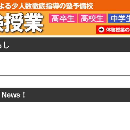
もし
 News！