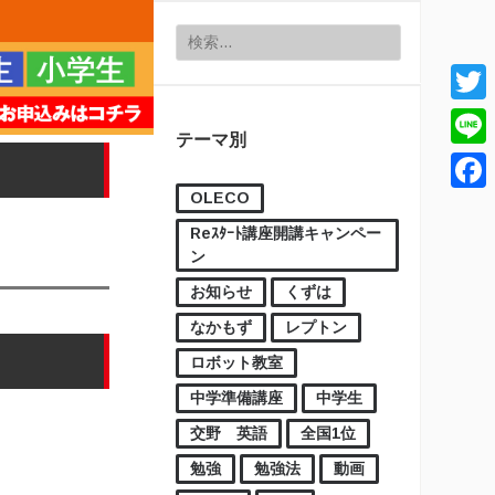
検索:
Twitt
テーマ別
Line
OLECO
Face
Reｽﾀｰﾄ講座開講キャンペー
ン
お知らせ
くずは
なかもず
レプトン
ロボット教室
中学準備講座
中学生
交野 英語
全国1位
勉強
勉強法
動画