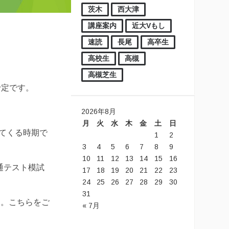
茨木
西大津
講座案内
近大Vもし
速読
長尾
高卒生
高校生
高槻
高槻芝生
予定です。
2026年8月
月
火
水
木
金
土
日
てくる時期で
1
2
3
4
5
6
7
8
9
10
11
12
13
14
15
16
通テスト模試
17
18
19
20
21
22
23
24
25
26
27
28
29
30
31
た。こちらをご
« 7月