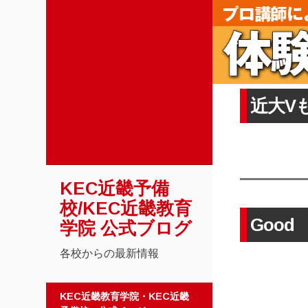
近大V
KEC近畿予備
校/KEC近畿教育
Good
学院 公式ブログ
各校からの最新情報
コンテンツへスキップ
KEC近畿教育学院・KEC近畿