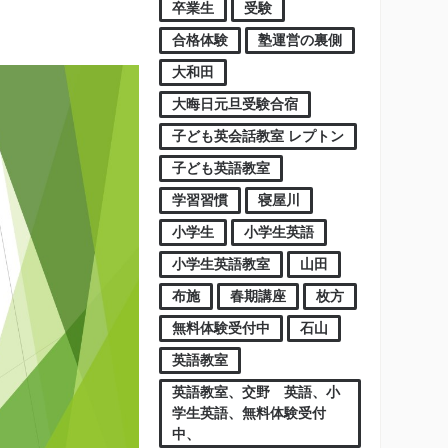
卒業生
受験
合格体験
塾運営の裏側
大和田
大晦日元旦受験合宿
子ども英会話教室 レプトン
子ども英語教室
学習習慣
寝屋川
小学生
小学生英語
小学生英語教室
山田
布施
春期講座
枚方
無料体験受付中
石山
英語教室
英語教室、交野 英語、小
学生英語、無料体験受付
中、