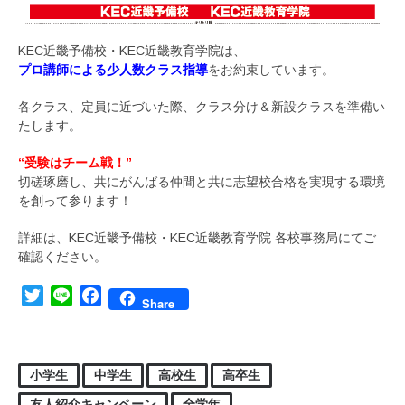
KEC近畿予備校・KEC近畿教育学院は、
プロ講師による少人数クラス指導
をお約束しています。
各クラス、定員に近づいた際、クラス分け＆新設クラスを準備い
たします。
“受験はチーム戦！”
切磋琢磨し、共にがんばる仲間と共に志望校合格を実現する環境
を創って参ります！
詳細は、KEC近畿予備校・KEC近畿教育学院 各校事務局にてご
確認ください。
Twitter
Line
Facebook
Share
小学生
中学生
高校生
高卒生
友人紹介キャンペーン
全学年