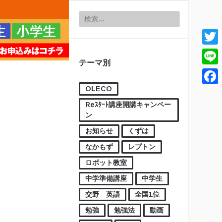
検索:
Twitt
テーマ別
Line
OLECO
Face
Reｽﾀｰﾄ講座開講キャンペー
ン
お知らせ
くずは
なかもず
レプトン
ロボット教室
中学準備講座
中学生
交野 英語
全国1位
勉強
勉強法
動画