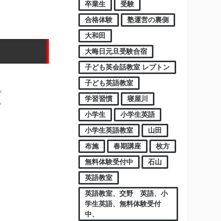
卒業生
受験
合格体験
塾運営の裏側
大和田
大晦日元旦受験合宿
子ども英会話教室 レプトン
子ども英語教室
。
学習習慣
寝屋川
。
小学生
小学生英語
小学生英語教室
山田
布施
春期講座
枚方
無料体験受付中
石山
英語教室
英語教室、交野 英語、小
学生英語、無料体験受付
中、