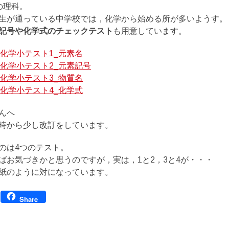
の理科。
生が通っている中学校では，化学から始める所が多いようす。
記号や化学式のチェックテスト
も用意しています。
_化学小テスト1_元素名
_化学小テスト2_元素記号
_化学小テスト3_物質名
_化学小テスト4_化学式
んへ
時から少し改訂をしています。
のは4つのテスト。
ばお気づきかと思うのですが，実は，1と2，3と4が・・・
紙のように対になっています。
Facebook
Share