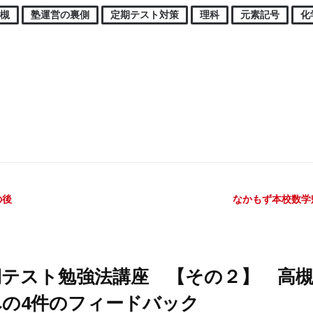
高槻
塾運営の裏側
定期テスト対策
理科
元素記号
化
ビゲーション
の後
なかもず本校数学
期テスト勉強法講座 【その２】 高
への4件のフィードバック