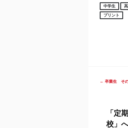
中学生
プリント
投稿ナ
←
卒業生 そ
「
定
校
」