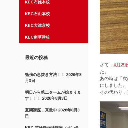
KEC布施本校
KEC石山本校
KEC大津京校
KEC南草津校
最近の投稿
さて，
4月2
た。
勉強の息抜き方法！！
2026年8
あの時は「次
月3日
にしました。
その代わり，
明日から第二タームが始まりま
す！！！
2026年8月3日
夏期講座，真最中
2026年8月3
日
KEC 英検勉強法講座（オンラ