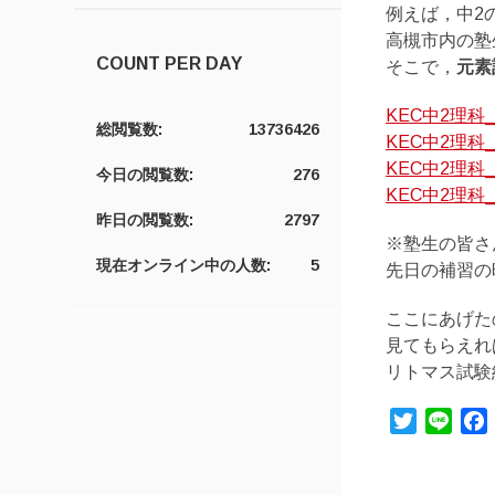
例えば，中2
高槻市内の塾
COUNT PER DAY
そこで，
元素
KEC中2理科
総閲覧数:
13736426
KEC中2理科
KEC中2理科
今日の閲覧数:
276
KEC中2理科
昨日の閲覧数:
2797
※塾生の皆さ
現在オンライン中の人数:
5
先日の補習の
ここにあげた
見てもらえれ
リトマス試験
Twitter
Line