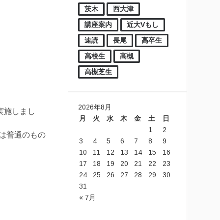
茨木
西大津
講座案内
近大Vもし
速読
長尾
高卒生
高校生
高槻
高槻芝生
2026年8月
実施しまし
月
火
水
木
金
土
日
1
2
は普通のもの
3
4
5
6
7
8
9
10
11
12
13
14
15
16
17
18
19
20
21
22
23
24
25
26
27
28
29
30
31
« 7月