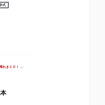
学式
帰れま１０！
→
槻本