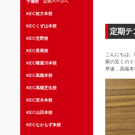
予備校 公式ページへ
KEC枚方本校
KECくずは本校
定期テ
KEC交野校
KEC長尾校
こんにちは。
家の近くのド
KEC寝屋川本校
早速，高槻本
KEC高槻本校
KEC高槻芝生校
KEC茨木本校
KEC山田本校
KECなかもず本校