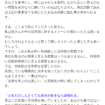
文などを参考にし、時にはそれらを批判しながら正しい答えのな
い問題を自分なりに解いていかねばなりません。筆記試験であれ
ば上記の要素全てを頭にたたき込み試験に臨む事が求められま
す。
さあ、ここまで読んでくださった皆さん。
私は皆さんの中の法学部に対するイメージが変わったとは思いま
せん。
むしろそれよりももっと堅くて難しそうだったと感じた方も多い
でしょう。
ですが、これが私が約一年経験した法学部の実態です。
単位を取るのが簡単と言える授業は一つもありませんし、内容的
に比較的簡単だと言える授業もありません。
では、何故私が法学部を志望したのか。
目指している職業的に法学を知っておく方が良いからということ
もありますが、一番はやはり
「法律を学ぶのは楽しい」と高校生の時に感じてしまったからで
す。
「どれだけしんどくても自分が好きなら頑張れる」
昔はこの言葉に不信感を抱いていましたが、あながち嘘ではない