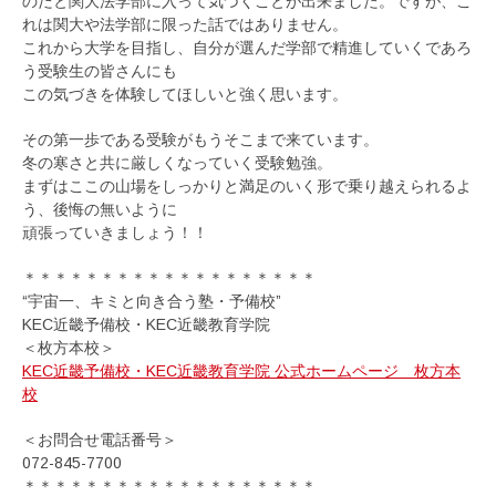
のだと関大法学部に入って気づくことが出来ました。ですが、こ
れは関大や法学部に限った話ではありません。
これから大学を目指し、自分が選んだ学部で精進していくであろ
う受験生の皆さんにも
この気づきを体験してほしいと強く思います。
その第一歩である受験がもうそこまで来ています。
冬の寒さと共に厳しくなっていく受験勉強。
まずはここの山場をしっかりと満足のいく形で乗り越えられるよ
う、後悔の無いように
頑張っていきましょう！！
＊＊＊＊＊＊＊＊＊＊＊＊＊＊＊＊＊＊＊
“宇宙一、キミと向き合う塾・予備校”
KEC近畿予備校・KEC近畿教育学院
＜枚方本校＞
KEC近畿予備校・KEC近畿教育学院 公式ホームページ 枚方本
校
＜お問合せ電話番号＞
072-845-7700
＊＊＊＊＊＊＊＊＊＊＊＊＊＊＊＊＊＊＊