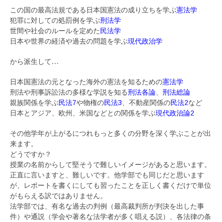
この国の最高法規である日本国憲法の成り立ちを学ぶ
憲法学
犯罪に対しての処罰例を学ぶ
刑法学
世間や社会のルールを定めた
民法学
日本や世界の経済や過去の問題を学ぶ
現代政治学
から派生して…
日本国憲法の元となった海外の憲法を知るための
憲法学
刑法や刑事訴訟法の多様な学説を知る
刑法各論
、
刑法総論
親族関係を学ぶ
民法7
や物権の
民法3
、不動産関係の
民法2
など
日本とアジア、欧州、米国などとの関係を学ぶ
現代政治論2
その他学年が上がるにつれもっと多くの分野を深く学ぶことが出
来ます。
どうですか？
授業の名前からして堅そうで難しいイメージがあると思います。
正直に言いますと、難しいです。他学部でも同じだと思います
が、レポートを書くにしても習ったことを正しく書くだけで単位
がもらえる訳ではありません。
法学部では、有名な過去の判例（最高裁判所が判決を出した事
件）や通説（学会や著名な法学者が多く唱える説）、各法律の条