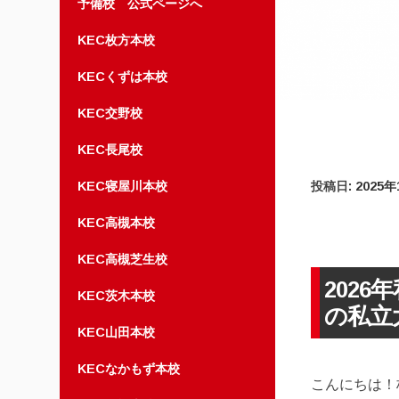
予備校 公式ページへ
KEC枚方本校
KECくずは本校
KEC交野校
KEC長尾校
KEC寝屋川本校
投稿日:
2025年
KEC高槻本校
KEC高槻芝生校
202
KEC茨木本校
の私立
KEC山田本校
KECなかもず本校
こんにちは！