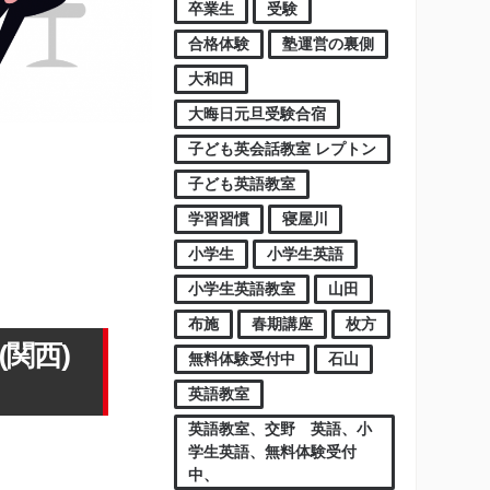
卒業生
受験
合格体験
塾運営の裏側
大和田
大晦日元旦受験合宿
子ども英会話教室 レプトン
子ども英語教室
学習習慣
寝屋川
小学生
小学生英語
小学生英語教室
山田
布施
春期講座
枚方
関西)
無料体験受付中
石山
英語教室
英語教室、交野 英語、小
学生英語、無料体験受付
中、