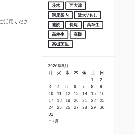
茨木
西大津
講座案内
近大Vもし
ご活用くださ
速読
長尾
高卒生
高校生
高槻
高槻芝生
2026年8月
月
火
水
木
金
土
日
1
2
3
4
5
6
7
8
9
10
11
12
13
14
15
16
17
18
19
20
21
22
23
24
25
26
27
28
29
30
31
« 7月