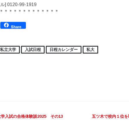
 0120-99-1919
＊＊＊＊＊＊＊＊＊＊＊＊＊
Facebook
Share
私立大学
入試日程
日程カレンダー
私大
ビゲーション
学入試の合格体験談2025 その13
五ツ木で校内１位を