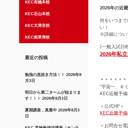
KEC布施本校
2026年の
KEC石山本校
何をいつまで
KEC大津京校
い！
※詳細につい
KEC南草津校
⇩一般入試日
2026年
最近の投稿
勉強の息抜き方法！！
2026年8
＊＊＊＊＊＊
月3日
“宇宙一、キ
明日から第二タームが始まりま
KEC近畿予
す！！！
2026年8月3日
＜公式HP＞
夏期講座，真最中
2026年8月3
KEC近畿予
日
＜お問合せ電
KEC 英検勉強法講座（オンラ