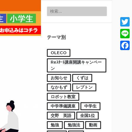
検索:
Twitt
テーマ別
Line
OLECO
Face
Reｽﾀｰﾄ講座開講キャンペー
ン
お知らせ
くずは
なかもず
レプトン
ロボット教室
中学準備講座
中学生
交野 英語
全国1位
勉強
勉強法
動画