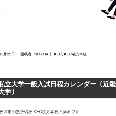
10月29日
投稿者:
hirakata
KEC
,
KEC枚方本校
6年私立大学一般入試日程カレンダー〔近畿(
大学〕
枚方市の塾予備校 KEC枚方本校の藤原です