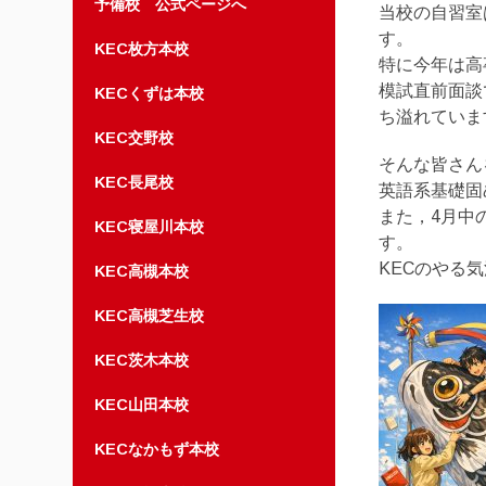
予備校 公式ページへ
当校の自習室
す。
KEC枚方本校
特に今年は高
模試直前面談
KECくずは本校
ち溢れていま
KEC交野校
そんな皆さん
KEC長尾校
英語系基礎固
また，4月中
KEC寝屋川本校
す。
KECのやる
KEC高槻本校
KEC高槻芝生校
KEC茨木本校
KEC山田本校
KECなかもず本校