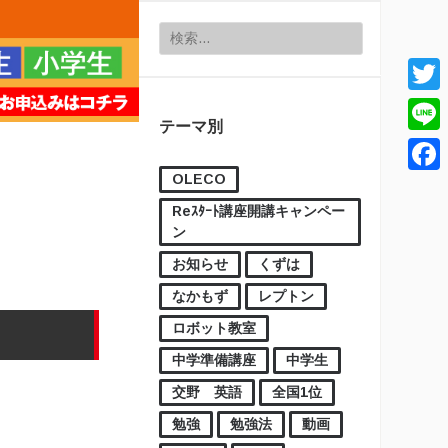
検索:
Twitt
テーマ別
Line
OLECO
Face
Reｽﾀｰﾄ講座開講キャンペー
ン
お知らせ
くずは
なかもず
レプトン
ロボット教室
中学準備講座
中学生
交野 英語
全国1位
勉強
勉強法
動画