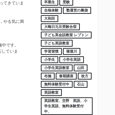
卒業生
受験
ってきていま
合格体験
塾運営の裏側
大和田
，やる気に満
大晦日元旦受験合宿
子ども英会話教室 レプトン
。
子ども英語教室
施中です。
応していま
学習習慣
寝屋川
小学生
小学生英語
小学生英語教室
山田
布施
春期講座
枚方
無料体験受付中
石山
英語教室
英語教室、交野 英語、小
学生英語、無料体験受付
中、