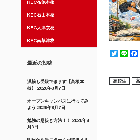
KEC布施本校
KEC石山本校
KEC大津京校
KEC南草津校
Twitter
Line
最近の投稿
高校生
漢検も受験できます【高槻本
校】
2026年8月7日
オープンキャンパスに行ってみ
よう
2026年8月7日
勉強の息抜き方法！！
2026年8
月3日
明日から第二タームが始まりま