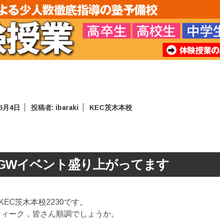
年5月4日
投稿者:
ibaraki
KEC茨木本校
GWイベント盛り上がってます
EC茨木本校2230です。
ウィーク，皆さん順調でしょうか。