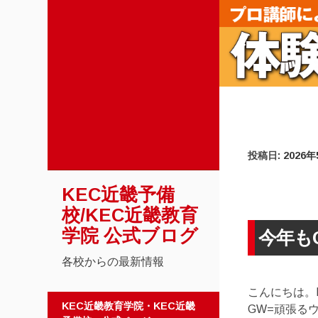
投稿日:
2026
KEC近畿予備
校/KEC近畿教育
学院 公式ブログ
今年も
各校からの最新情報
こんにちは。K
コンテンツへスキップ
KEC近畿教育学院・KEC近畿
GW=頑張る