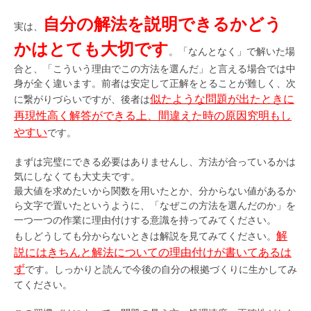
自分の解法を説明できるかどう
実は、
かはとても大切です
。「なんとなく」で解いた場
合と、「こういう理由でこの方法を選んだ」と言える場合では中
身が全く違います。前者は安定して正解をとることが難しく、次
似たような問題が出たときに
に繋がりづらいですが、後者は
再現性高く解答ができる上、間違えた時の原因究明もし
やすい
です。
まずは完璧にできる必要はありませんし、方法が合っているかは
気にしなくても大丈夫です。
最大値を求めたいから関数を用いたとか、分からない値があるか
ら文字で置いたというように、「なぜこの方法を選んだのか」を
一つ一つの作業に理由付けする意識を持ってみてください。
解
もしどうしても分からないときは解説を見てみてください。
説にはきちんと解法についての理由付けが書いてあるは
ず
です。しっかりと読んで今後の自分の根拠づくりに生かしてみ
てください。