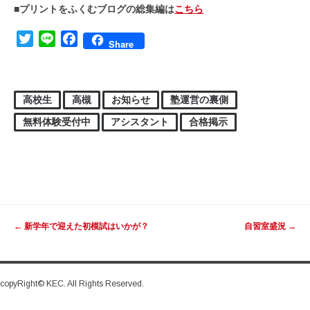
■プリントをふくむブログの総集編は
こちら
Twitter
Line
Facebook
Share
高校生
高槻
お知らせ
塾運営の裏側
無料体験受付中
アシスタント
合格掲示
投稿ナビゲーション
←
新学年で迎えた初模試はいかが？
自習室盛況
→
copyRight© KEC. All Rights Reserved.