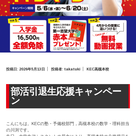
投稿日:
2026年5月13日
投稿者:
takatuki
KEC高槻本校
部活引退生応援キャンペー
ン
こんにちは。KECの塾・予備校部門，高槻本校の数学・理科担当
の川渕です。