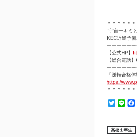
＊＊＊＊＊＊
”宇宙一キミ
KEC近畿予
ーーーーーー
【公式HP】
h
【総合電話】01
ーーーーーー
「逆転合格体
https://www.p
＊＊＊＊＊＊
Twitter
Line
高校１年生