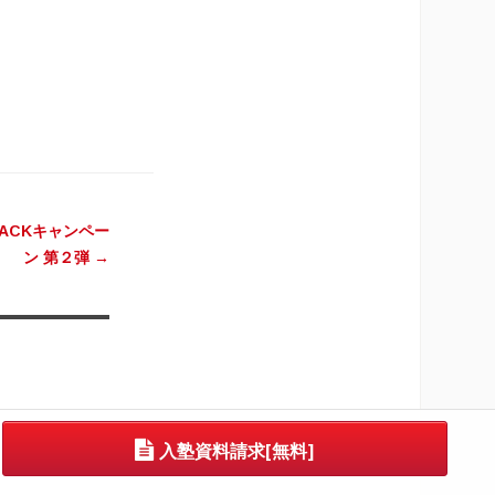
BACKキャンペー
ン 第２弾
→
入塾資料請求[無料]