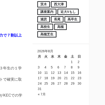
茨木
西大津
講座案内
近大Vもし
速読
長尾
高卒生
高校生
高槻
高槻芝生
力で７割以上
2026年8月
月
火
水
木
金
土
日
1
2
3
4
5
6
7
8
9
３年生の１学
10
11
12
13
14
15
16
17
18
19
20
21
22
23
トで確実に取
24
25
26
27
28
29
30
31
« 7月
がKECでの学