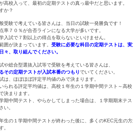
が高校入って、最初の定期テストの真っ最中だと思います。
すか？
般受験で考えている皆さんは、当日の試験一発勝負です！
点率７０％が合否ラインになる大学が多いです。
学入試で７割以上の得点を取らないといけません。
範囲が決まっています。
受験に必要な科目の定期テストは、実
日々、取り組んでください。
試や総合型選抜入試等で受験を考えている皆さんは、
るその定期テストが入試本番のつもり
でいてください。
試は、ほぼほぼ評定平均値のみで決まります。
いられる評定平均値は、高校１年生の１学期中間テスト～高校
で決まります。
学期中間テスト、やらかしてしまった場合は、１学期期末テス
さい。
年生の１学期中間テストが終わった後に、多くのKEC元生の方
す。