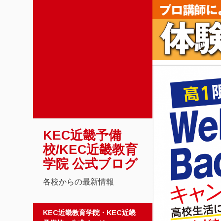
KEC近畿予備
校/KEC近畿教育
学院 公式ブログ
各校からの最新情報
コンテンツへスキップ
KEC近畿教育学院・KEC近畿