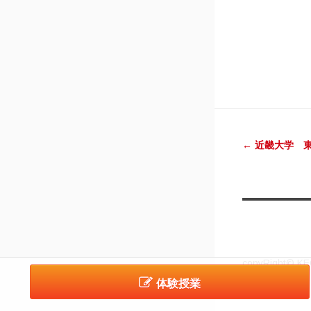
投稿ナ
←
近畿大学 
copyRight© KEC
体験授業