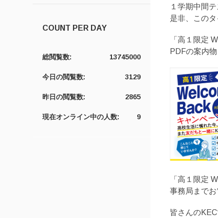
１学期中間テ
是非、このタ
COUNT PER DAY
「高１限定 W
PDFの案内
総閲覧数:
13745000
今日の閲覧数:
3129
昨日の閲覧数:
2865
現在オンライン中の人数:
9
「高１限定 W
事務局までお
皆さんのKE