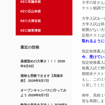
KEC布施本校
大半の皆さん
テスト順調で
KEC石山本校
大学入試を一
KEC大津京校
大学入試は得
範囲がない大
KEC南草津校
定期テストは
取れるように
最近の投稿
指定校推薦入
今、受けてい
基礎固めの大事さ！！！
2026
指定校推薦入
年8月8日
推薦入試で用
期期末テスト
漢検も受験できます【高槻本
もし、この１
校】
2026年8月7日
り戻してくだ
オープンキャンパスに行ってみ
よう
2026年8月7日
例年、高校１
習を再開しま
勉強の息抜き方法！！
2026年8