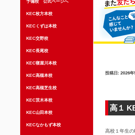
予備校 公式ページへ
KEC枚方本校
KECくずは本校
KEC交野校
KEC長尾校
KEC寝屋川本校
投稿日:
2026
KEC高槻本校
KEC高槻芝生校
KEC茨木本校
高１ K
KEC山田本校
KECなかもず本校
高校１年生の