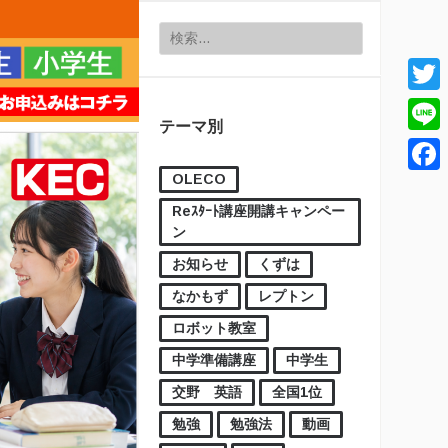
検索:
Twitt
テーマ別
Line
OLECO
Face
Reｽﾀｰﾄ講座開講キャンペー
ン
お知らせ
くずは
なかもず
レプトン
ロボット教室
中学準備講座
中学生
交野 英語
全国1位
勉強
勉強法
動画