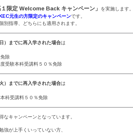
１限定 Welcome Back キャンペーン」
を実施します
KEC元生の方限定のキャンペーン
です。
個別指導、どちらにも適用されます。
日）までに再入学された場合
は
除
料免除
月度受験本科受講料５０％免除
火）までに再入学された場合
は
除
験本科受講料５０％免除
得なキャンペーンとなっています。
勉強が上手くいっていない方、