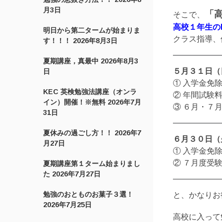
月3日
「高
そこで、
高校１年生の
明日から第二タームが始まりま
クラス指導、
す！！！
2026年8月3日
夏期講座，真最中
2026年8月3
５月３１日（
日
① 入学金免
KEC 英検勉強法講座（オンラ
② 年間試験
イン）開催！※無料
2026年7月
③ ６月・７
31日
夏休みの過ごし方！！
2026年7
６月３０日（
月27日
① 入学金免
② ７月度受
夏期講座第１ターム始まりまし
た
2026年7月27日
勉強のおとものお菓子３選！
と、かなりお
2026年7月25日
高校に入って