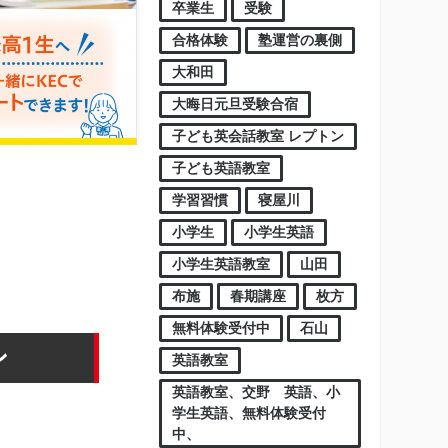
卒業生
受験
合格体験
塾運営の裏側
大和田
大晦日元旦受験合宿
子ども英会話教室 レプトン
子ども英語教室
学習習慣
寝屋川
小学生
小学生英語
小学生英語教室
山田
布施
春期講座
枚方
無料体験受付中
石山
ン
英語教室
英語教室、交野 英語、小
学生英語、無料体験受付
中、