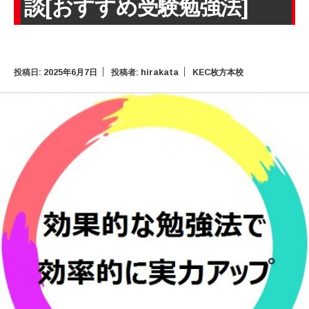
談[おすすめ受験勉強法]
投稿日:
2025年6月7日
投稿者:
hirakata
KEC枚方本校