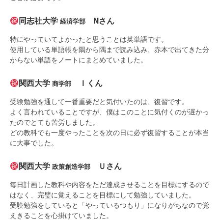
同志社大学
Nさん
経済学部
特にやっていてよかったと思うことは英単語です。
使用している単語帳を隅から隅まで読み込み、赤本で出てきた分
からない単語をノートにまとめていました。
関西大学
Ｉくん
商学部
受験勉強を通して一番重要だと気付いたのは、復習です。
よく言われていることですが、僕はこのことに気付くのが遅かっ
たのでとても苦労しました。
どの教科でも一度やったことを次の日に必ず復習することが本当
に大事でした。
関西大学
Ｕさん
政策創造学部
毎日計画した教科や内容をただ達成させることを目標にするので
はなく、完璧に覚えることを目標にして勉強していました。
受験勉強をしていると「やっているつもり」になりがちなので覚
えきることを心掛けていました。