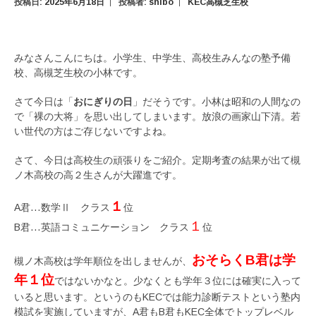
投稿日:
2025年6月18日
投稿者:
shibo
KEC高槻芝生校
みなさんこんにちは。小学生、中学生、高校生みんなの塾予備
校、高槻芝生校の小林です。
さて今日は「
おにぎりの日
」だそうです。小林は昭和の人間なの
で「裸の大将」を思い出してしまいます。放浪の画家山下清。若
い世代の方はご存じないですよね。
さて、今日は高校生の頑張りをご紹介。定期考査の結果が出て槻
ノ木高校の高２生さんが大躍進です。
１
A君…数学Ⅱ クラス
位
１
B君…英語コミュニケーション クラス
位
おそらくB君は学
槻ノ木高校は学年順位を出しませんが、
年１位
ではないかなと。少なくとも学年３位には確実に入って
いると思います。というのもKECでは能力診断テストという塾内
模試を実施していますが、A君もB君もKEC全体でトップレベル