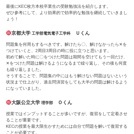
最後にKEC枚方本校卒業生の受験勉強法を紹介します。
ぜひ参考にして、より効果的で効率的な勉強を継続していきまし
ょう！
京都大学
Ｕくん
工学部電気電子工学科
問題集を何周もするべきです。解けたら〇、解けなかったら✕を
つけていくと、2周目3周目の時に役に立つと思います。
初めて解いた時に〇をつけた問題は期間を空けてもう一回だけ、
✕をつけた問題は解けるようになるまで繰り返し、その後も何度
も繰り返しました。
そうすることで、問題集の中にはもう解けない問題はないという
状況まで仕上がり、過去問演習をしても大半の問題は解けるよう
になっていました。
大阪公立大学
Ｏくん
理学部
授業ではインプットすることが多いですが、復習をして定着させ
ることが重要です。
KECの授業を最大限生かすためには自分で問題を解いて復習する
ことが必要です。