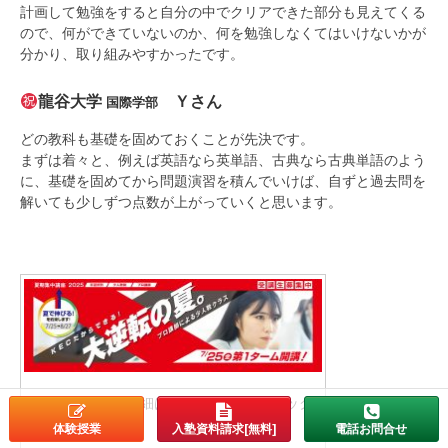
計画して勉強をすると自分の中でクリアできた部分も見えてくる
ので、何ができていないのか、何を勉強しなくてはいけないかが
分かり、取り組みやすかったです。
龍谷大学
Ｙさん
国際学部
どの教科も基礎を固めておくことが先決です。
まずは着々と、例えば英語なら英単語、古典なら古典単語のよう
に、基礎を固めてから問題演習を積んでいけば、自ずと過去問を
解いても少しずつ点数が上がっていくと思います。
⇧夏期集中講座の詳細はここをタップ(クリック)⇧
体験授業
入塾資料請求[無料]
電話お問合せ