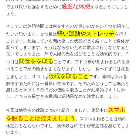
適度な休憩
でより良い勉強をするために
を取るようにしまし
ょう。
そこでこの休憩時間には何をするのが良いのかをいくつか紹介し
軽い運動やストレッチ
たいと思います。１つ目は
を行う
ことです。勉強している間は座った状態が長く続くことで身体が
凝ってしまいます。そうはならないために散歩に行くなどすると
良いでしょうまた、外で太陽の光を浴びることも効果的です。２
間食をを取る
つ目は
ことです。ブドウ糖が含まれるものを食
べることで頭の働きがよくなります。しかし、食べすぎには注意
仮眠を取ること
しましょう。３つ目は
です。睡眠は疲れを
解消するためには一番良い方法です。そのためどうしても眠たく
感じるときは１５分ほどの仮眠を取ることが効果的です！しか
し、こちらも長すぎる睡眠は逆効果なので注意しましょう。
スマホ
今回は勉強中の休憩について紹介しました。休憩中に
を触ることは控えましょう
。スマホを触ることは頭の
休憩にもならないですし、実体験なのですが罪悪感を感じてしま
います。