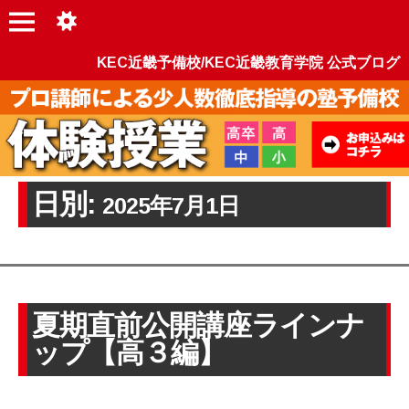
KEC近畿予備校/KEC近畿教育学院 公式ブログ
日別:
2025年7月1日
夏期直前公開講座ラインナ
ップ【高３編】