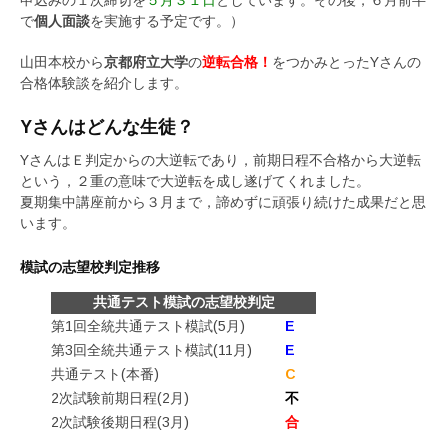
で
個人面談
を実施する予定です。）
山田本校から
京都府立大学
の
逆転合格！
をつかみとったYさんの
合格体験談を紹介します。
Yさんはどんな生徒？
YさんはＥ判定からの大逆転であり，前期日程不合格から大逆転
という，２重の意味で大逆転を成し遂げてくれました。
夏期集中講座前から３月まで，諦めずに頑張り続けた成果だと思
います。
模試の志望校判定推移
共通テスト模試の志望校判定
第1回全統共通テスト模試(5月)
E
第3回全統共通テスト模試(11月)
E
共通テスト(本番)
C
2次試験前期日程(2月)
不
2次試験後期日程(3月)
合