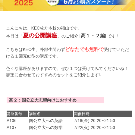
こんにちは、KEC枚方本校の福山です。
夏の公開講座
高１・２編
本日は「
」のご紹介 [
] です！
どなたでも無料で
こちらはKEC生、外部生問わず
受けていただ
ける１回完結型の講座です。
色々な講座がありますので、ぜひ１つは受けてみてくださいね！
志望に合わせておすすめのセットをご紹介します⇩
高２：国公立大志望向けにおすすめ
講座番号
講座名
開催日時
A106
国公立大への英語
7/18(金) 20:20~21:50
A107
国公立大への数学
7/22(火) 20:20~21:50