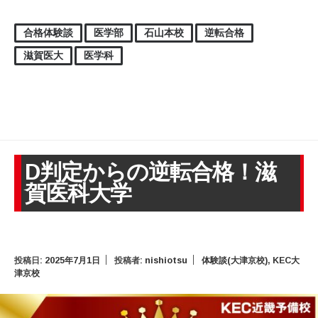
合格体験談
医学部
石山本校
逆転合格
滋賀医大
医学科
D判定からの逆転合格！滋
賀医科大学
投稿日:
2025年7月1日
投稿者:
nishiotsu
体験談(大津京校)
,
KEC大
津京校