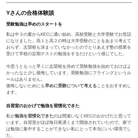
Yさんの合格体験談
受験勉強は早めのスタートを
私は中３の夏からKECに通い始め、高校受験と大学受験でお世話
になりました。高１と高２の時は大学受験のことをあまり考えて
おらず、志望校も決まっていなかったのでとりあえず塾の授業を
受けて学校の定期テストの勉強をするだけという感じでした。
今思うともっと早くに志望校を決めて受験勉強を始めておけばよ
かったなと少し後悔しています。受験勉強にフライングというル
ールはありません。
後悔しないためにも
早めに受験について考える
ことをおすすめし
ます。
自習室のおかげで勉強を習慣化できた
私が
勉強を習慣化できた
のは間違いなくKECのおかげだと思って
います。自習室がほぼ毎日夜遅くまで開放されていたので、家で
は勉強に集中することができない私にとって本当にいい環境でし
た。