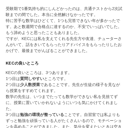
受験期で1番気持ち的にしんどかったのは、共通テストから2次試
験までの間でした。本当に全然解けなかったです。
特に苦手な数学はひどくて、1つも完答できない年が多かったで
す。あと数週間で合格点に達するのか、不安でいっぱいでした。
もう諦めようと思ったこともありました。
ですが、KECには私を支えてくれる先生方や友達、チューターさ
んがいて、話をきいてもらったりアドバイスをもらったりしたお
かげで、最後までがんばることができました。
KECの良いところ
KECの良いところは、3つあります。
1つ目は
質問しやすい
ところです。
2つ目は
少人数授業
であることです。先生が生徒の様子を見なが
ら授業をすすめてくれます。
数学の先生は、いつまでたっても数学ができない私を見捨てず
に、授業に置いていかれないようにいつも気にかけてくれまし
た。
3つ目は
勉強の環境が整っている
ことです。自習室では私よりも
ずっと勉強を頑張っている人がたくさんいるので、モチベーショ
ンを高めることができました。また、気分を変えたいときは空き