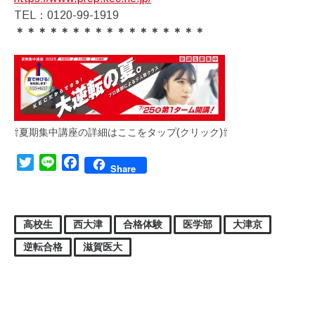
TEL：0120-99-1919
＊＊＊＊＊＊＊＊＊＊＊＊＊＊＊＊＊
⇧夏期集中講座の詳細はここをタップ(クリック)⇧
Twitter
Line
Facebook
Share
高校生
西大津
合格体験
医学部
大津京
逆転合格
滋賀医大