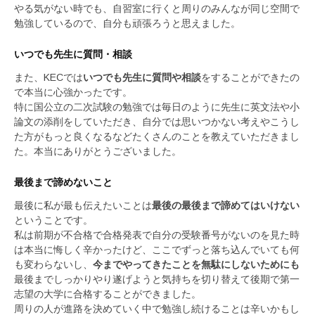
やる気がない時でも、自習室に行くと周りのみんなが同じ空間で
勉強しているので、自分も頑張ろうと思えました。
いつでも先生に質問・相談
また、KECでは
いつでも先生に質問や相談
をすることができたの
で本当に心強かったです。
特に国公立の二次試験の勉強では毎日のように先生に英文法や小
論文の添削をしていただき、自分では思いつかない考えやこうし
た方がもっと良くなるなどたくさんのことを教えていただきまし
た。本当にありがとうございました。
最後まで諦めないこと
最後に私が最も伝えたいことは
最後の最後まで諦めてはいけない
ということです。
私は前期が不合格で合格発表で自分の受験番号がないのを見た時
は本当に悔しく辛かったけど、ここでずっと落ち込んでいても何
も変わらないし、
今までやってきたことを無駄にしないためにも
最後までしっかりやり遂げようと気持ちを切り替えて後期で第一
志望の大学に合格することができました。
周りの人が進路を決めていく中で勉強し続けることは辛いかもし