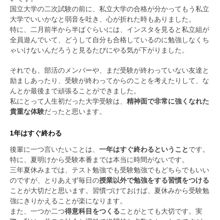
国立大学の二次試験の前に、私立大学の合格が分かってもう私立
大学でいいかなと弱音を吐き、心が折れた時もありました。
特に、二月前半から半ばぐらいには、インスタを見ると私立組が
全員遊んでいて、どうして自分も合格しているのに勉強しなくち
ゃいけないんだろうと見るたびにやる気が下がりました。
それでも、部活のメンバーや、まだ受験が終わっていない友達と
励ましあったり、受験が終わってからのことを考えたりして、な
んとか最後まで頑張ることができました。
私にとって人生初だった大学受験は、
精神面で非常に強くなれた
貴重な体験
だったと思います。
1年はすぐ終わる
後輩に一つ言いたいことは、
一年はすぐ終わるということ
です。
特に、夏明けから受験本番までは本当に時間がないです。
三年夏休みまでは、テスト勉強でも受験勉強でもどちらでもいい
のですが、とりあえず毎日の
授業以外で勉強をする習慣をつける
ことが大切だと思います。習慣づけておけば、夏休みから受験勉
強にきりかえることが楽になります。
また、一つか二つ
得意科目をつくる
ことがとても大切です。実