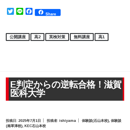
Twitter
Line
Facebook
Share
公開講座
高2
英検対策
無料講座
高1
E判定からの逆転合格！滋賀
医科大学
投稿日:
2025年7月1日
投稿者:
ishiyama
体験談(石山本校)
,
体験談
(南草津校)
,
KEC石山本校