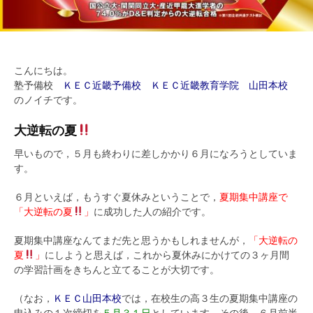
こんにちは。
塾予備校
ＫＥＣ近畿予備校 ＫＥＣ近畿教育学院 山田本校
のノイチです。
大逆転の夏
早いもので，５月も終わりに差しかかり６月になろうとしていま
す。
６月といえば，もうすぐ夏休みということで，
夏期集中講座で
「大逆転の夏
」
に成功した人の紹介です。
夏期集中講座なんてまだ先と思うかもしれませんが，
「大逆転の
夏
」
にしようと思えば，これから夏休みにかけての３ヶ月間
の学習計画をきちんと立てることが大切です。
（なお，
ＫＥＣ山田本校
では，在校生の高３生の夏期集中講座の
申込みの１次締切を
５月３１日
としています。その後，６月前半