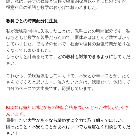
際、私は、共テの社会と理科で絶望的な点数をとったのですが、
得意科目の英語と数学のおかげで救われました。
教科ごとの時間配分に注意
私が受験期間中に失敗したことは、教科ごとの時間配分です。私
はもともと数学が苦手だったので、夏休みはほとんど数学ばかり
していました。でもそのせいで、社会や理科の勉強時間が足りな
くなってしまいました。
しっかりと計画をたてて、
どの教科も対策できるように
してくだ
さい。
これから、受験勉強をしていく上で、不安とか辛いことが、たく
さんでてくると思います。泣きたいときは、我慢せず、休憩して
自分のペースで大丈夫です。応援しています。
KECには毎年E判定からの逆転合格をつかみとった生徒がたくさ
んいます。
目指したい大学があるなら諦めずに全力で取り組んでほしい。
困ったこと・不安なことがあればいつでも遠慮なく相談してくだ
さい！