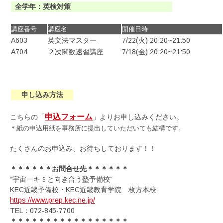
全学年：英検対策
講座番号
講座名
開催日時
A603
英文法マスター
7/22(火) 20:20~21:50
A704
２次関数速習講座
7/18(金) 20:20~21:50
申し込み方法
申込フォーム
こちらの「
」よりお申し込みください。
＊紙の申込用紙を事務所に提出していただいても結構です。
たくさんのお申込み、お待ちしております！！
＊＊＊＊＊＊お問合せ先＊＊＊＊＊＊
“宇宙一キミと向き合う塾予備校”
KEC近畿予備校・KEC近畿教育学院 枚方本校
https://www.prep.kec.ne.jp/
TEL：072-845-7700
＊＊＊＊＊＊＊＊＊＊＊＊＊＊＊＊＊