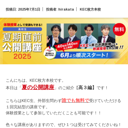
投稿日:
2025年7月1日
投稿者:
hirakata
KEC枚方本校
こんにちは、KEC枚方本校です。
夏の公開講座
高３編】
本日は「
」のご紹介【
です！
誰でも無料で
こちらはKEC生、外部生問わず
受けていただける
１回完結型の講座です。
体験授業として参加していただくことも可能です！！
色々な講座がありますので、ぜひ１つは受けてみてくださいね！