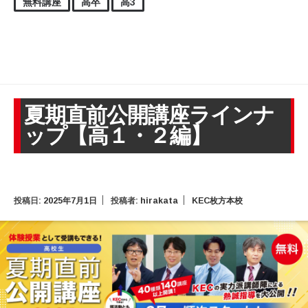
無料講座
高卒
高3
夏期直前公開講座ラインナ
ップ【高１・２編】
投稿日:
2025年7月1日
投稿者:
hirakata
KEC枚方本校