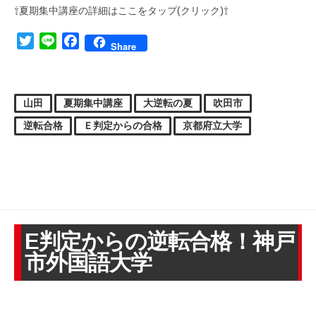
⇧夏期集中講座の詳細はここをタップ(クリック)⇧
Twitter
Line
Facebook
Share
山田
夏期集中講座
大逆転の夏
吹田市
逆転合格
Ｅ判定からの合格
京都府立大学
E判定からの逆転合格！神戸
市外国語大学