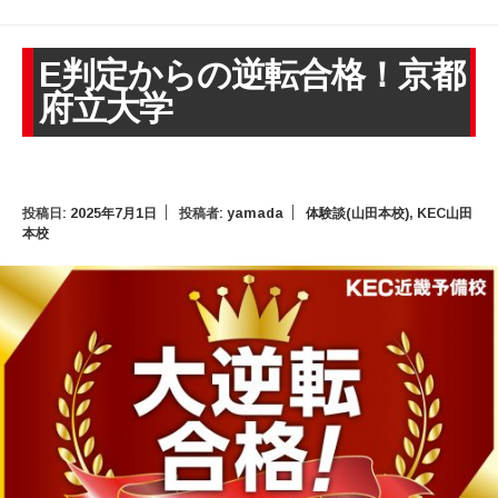
E判定からの逆転合格！京都
府立大学
投稿日:
2025年7月1日
投稿者:
yamada
体験談(山田本校)
,
KEC山田
本校