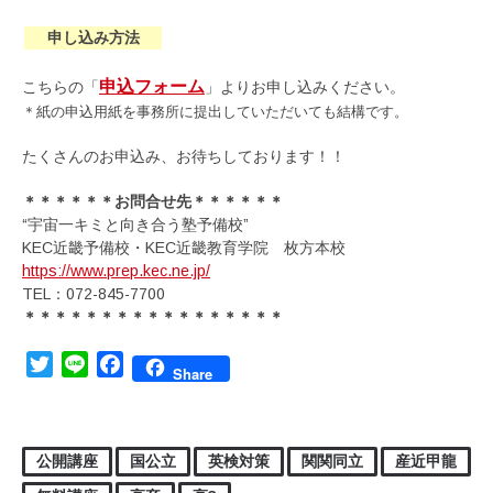
申し込み方法
申込フォーム
こちらの「
」よりお申し込みください。
＊紙の申込用紙を事務所に提出していただいても結構です。
たくさんのお申込み、お待ちしております！！
＊＊＊＊＊＊お問合せ先＊＊＊＊＊＊
“宇宙一キミと向き合う塾予備校”
KEC近畿予備校・KEC近畿教育学院 枚方本校
https://www.prep.kec.ne.jp/
TEL：072-845-7700
＊＊＊＊＊＊＊＊＊＊＊＊＊＊＊＊＊
Twitter
Line
Facebook
Share
公開講座
国公立
英検対策
関関同立
産近甲龍