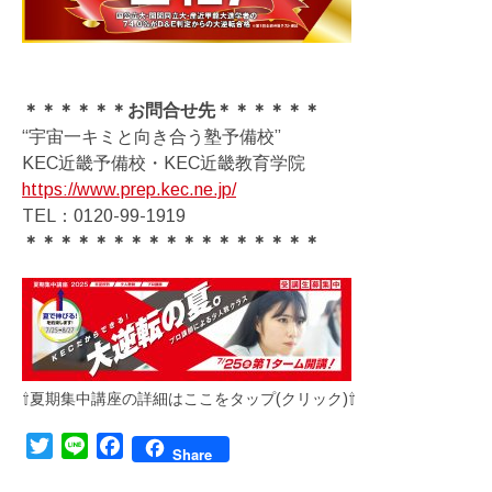
＊＊＊＊＊＊お問合せ先＊＊＊＊＊＊
“宇宙一キミと向き合う塾予備校”
KEC近畿予備校・KEC近畿教育学院
https://www.prep.kec.ne.jp/
TEL：0120-99-1919
＊＊＊＊＊＊＊＊＊＊＊＊＊＊＊＊＊
⇧夏期集中講座の詳細はここをタップ(クリック)⇧
Twitter
Line
Facebook
Share