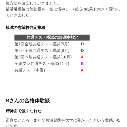
強方法を確立していきました。
部活引退後は勉強量を一気に増やし、模試の結果も大きく変わっ
ていきました。
模試の志望校判定推移
共通テスト模試の志望校判定
第1回全統共通テスト模試(5月)
D
第2回全統共通テスト模試(8月)
D
第3回ベ駿共通テスト模試(10月)
A
全統プレ共通テスト模試(11月)
B
共通テスト(本番)
A
Rさんの合格体験談
精神面で強くなれた
正直なところ、まだ全然滋賀医科大学に受かったという実感がな
いです。