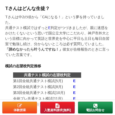
Tさんはどんな生徒？
Tさんは中2の頃から「CAになる！」という夢を持っていまし
た。
共通テスト模試ではずっと
E
判定がつづきましたが、親に迷惑を
かけたくないという思いで国公立大学にこだわり、神戸市外大と
いう目標に向かって英語と世界史を中心に平日も土日も毎日自習
室で勉強し続け、分からないところは必ず質問していました。
「諦めなかったら叶うんですね！」
彼女が合格報告のときに言っ
ていた言葉です。
模試の志望校判定推移
共通テスト模試の志望校判定
第1回全統共通テスト模試(5月)
E
第2回全統共通テスト模試(8月)
E
第3回全統共通テスト模試(10月)
E
全統プレ共通テスト模試(11月)
E
共通テスト(本番)
C
体験授業
入塾資料請求[無料]
電話お問合せ