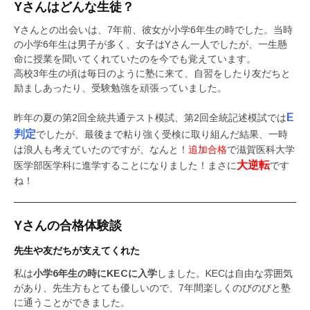
Yさんはどんな生徒？
Yさんとの出会いは、7年前、彼女が小学6年生の時でした。当時
の小学6年生は男子が多く、女子はYさん一人でしたが、一生懸
命に授業を聞いてくれていたのを今でも覚えています。
高校3年生の頃は毎日のように塾に来て、自習をしたり友だちと
励ましあったり、受験勉強を頑張っていました。
E
昨年の夏の第2回全統共通テスト模試、第2回全統記述模試では
判定
でしたが、最後まで粘り強く受検に取り組んだ結果、一時
は浪人も考えていたのですが、なんと！
追加合格
で滋賀医科大学
大逆転
医学部医学科に進学することになりました！まさに
です
ね！
Yさんの合格体験談
先生や友だちが支えてくれた
私は
小学6年生の時にKECに入学
しました。KECは自由な雰囲気
があり、先生方もとても優しいので、7年間楽しくのびのびと塾
に通うことができました。