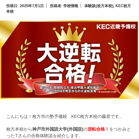
投稿日:
2025年7月1日
投稿者:
学校情報
体験談(枚方本校)
,
KEC枚方
本校
こんにちは！枚方市の塾予備校 KEC枚方本校の藤原です。
枚方本校から
神戸市外国語大学(外国語)
の
逆転合格！
をつかみと
ったTさんの合格体験談を紹介します。