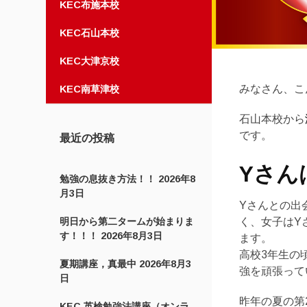
KEC布施本校
KEC石山本校
KEC大津京校
みなさん、こ
KEC南草津校
石山本校から
です。
最近の投稿
Yさん
勉強の息抜き方法！！
2026年8
月3日
Yさんとの出
明日から第二タームが始まりま
く、女子はY
す！！！
2026年8月3日
ます。
高校3年生の
夏期講座，真最中
2026年8月3
強を頑張って
日
昨年の夏の第
KEC 英検勉強法講座（オンラ