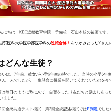
んにちは！KEC近畿教育学院・予備校 石山本校の後藤です。
滋賀医科大学医学部医学科の
逆転合格！
をつかみとった
Yさん
はどんな生徒？
会いは、7年前、彼女が小学6年生の時でした。当時の小学6年
さん一人でしたが、一生懸命に授業を聞いてくれていたのを今
頃は毎日のように塾に来て、自習をしたり友だちと励ましあっ
いました。
2回全統共通テスト模試、第2回全統記述模試では
E判定
でした