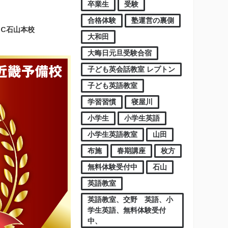
卒業生
受験
合格体験
塾運営の裏側
EC石山本校
大和田
大晦日元旦受験合宿
子ども英会話教室 レプトン
子ども英語教室
学習習慣
寝屋川
小学生
小学生英語
小学生英語教室
山田
布施
春期講座
枚方
無料体験受付中
石山
英語教室
英語教室、交野 英語、小
学生英語、無料体験受付
中、