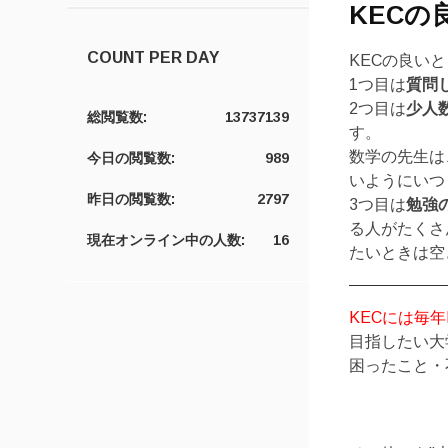
KECの
COUNT PER DAY
KECの良い
1つ目は
質問
2つ目は
少人
総閲覧数:
13737139
す。
数学の先生は
今日の閲覧数:
989
いようにいつ
昨日の閲覧数:
2797
3つ目は
勉強
る人がたくさ
現在オンライン中の人数:
16
たいときは空
KECには毎
目指したい大
困ったこと・