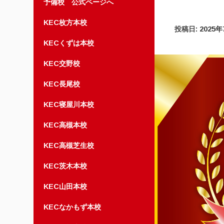
予備校 公式ページへ
KEC枚方本校
投稿日:
2025
KECくずは本校
KEC交野校
KEC長尾校
KEC寝屋川本校
KEC高槻本校
KEC高槻芝生校
KEC茨木本校
KEC山田本校
KECなかもず本校