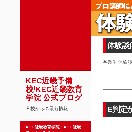
体験談
卒業生 体験
KEC近畿予備
校/KEC近畿教育
学院 公式ブログ
E判定
各校からの最新情報
コンテンツへスキップ
KEC近畿教育学院・KEC近畿