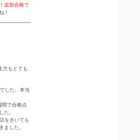
！
追加合格
で
ね！
生方もとても
間でした。本当
週間で合格点
した。
、話をきいても
きました。