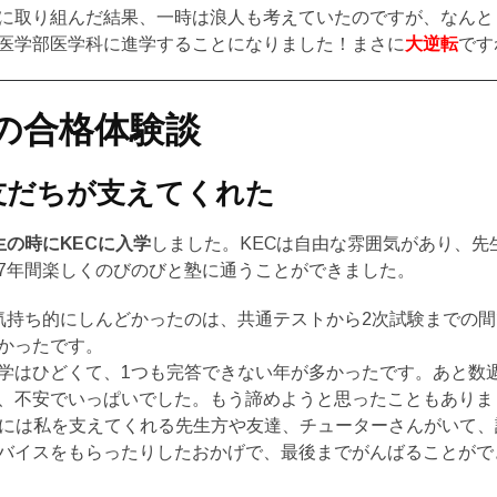
に取り組んだ結果、一時は浪人も考えていたのですが、なんと
医学部医学科に進学することになりました！まさに
大逆転
です
の合格体験談
友だちが支えてくれた
生の時にKECに入学
しました。KECは自由な雰囲気があり、先
7年間楽しくのびのびと塾に通うことができました。
気持ち的にしんどかったのは、共通テストから2次試験までの
かったです。
学はひどくて、1つも完答できない年が多かったです。あと数
、不安でいっぱいでした。もう諦めようと思ったこともありま
Cには私を支えてくれる先生方や友達、チューターさんがいて
バイスをもらったりしたおかげで、最後までがんばることがで