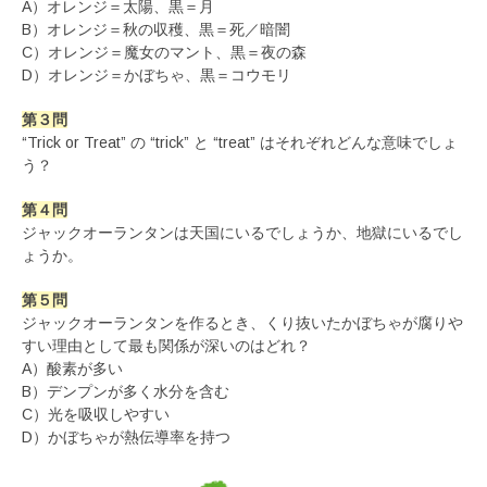
A）オレンジ＝太陽、黒＝月
B）オレンジ＝秋の収穫、黒＝死／暗闇
C）オレンジ＝魔女のマント、黒＝夜の森
D）オレンジ＝かぼちゃ、黒＝コウモリ
第３問
“Trick or Treat” の “trick” と “treat” はそれぞれどんな意味でしょ
う？
第４問
ジャックオーランタンは天国にいるでしょうか、地獄にいるでし
ょうか。
第５問
ジャックオーランタンを作るとき、くり抜いたかぼちゃが腐りや
すい理由として最も関係が深いのはどれ？
A）酸素が多い
B）デンプンが多く水分を含む
C）光を吸収しやすい
D）かぼちゃが熱伝導率を持つ