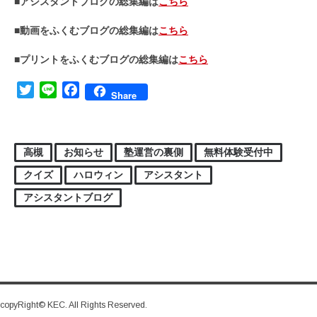
■アシスタントブログの総集編は
こちら
■動画をふくむブログの総集編は
こちら
■プリントをふくむブログの総集編は
こちら
Twitter
Line
Facebook
Share
高槻
お知らせ
塾運営の裏側
無料体験受付中
クイズ
ハロウィン
アシスタント
アシスタントブログ
copyRight© KEC. All Rights Reserved.