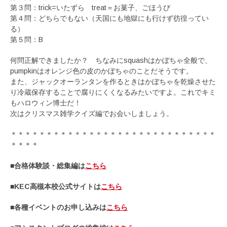
第３問：trick=いたずら treat＝お菓子、ごほうび
第４問：どちらでもない（天国にも地獄にも行けず彷徨ってい
る）
第５問：B
何問正解できましたか？ ちなみにsquashはかぼちゃ全般で、
pumpkinはオレンジ色の皮のかぼちゃのことだそうです。
また、ジャックオーランタンを作るときはかぼちゃを乾燥させた
り冷蔵保存することで腐りにくくなるみたいですよ。これでキミ
もハロウィン博士だ！
次はクリスマス雑学クイズ編でお会いしましょう。
＊＊＊＊＊＊＊＊＊＊＊＊＊＊＊＊＊＊＊＊＊＊＊＊＊＊＊＊＊
＊＊＊＊
■合格体験談・総集編は
こちら
■KEC高槻本校公式サイトは
こちら
■各種イベントのお申し込みは
こちら