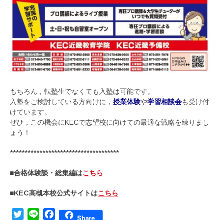
もちろん，転塾生でなくても入塾は可能です。
入塾をご検討している方向けに，
授業体験
や
学習相談会
も受け付
けています。
ぜひ，この機会にKECで志望校に向けての最適な戦略を練りまし
ょう！
*************************************
■合格体験談・総集編は
こちら
■KEC高槻本校公式サイトは
こちら
Twitter
Line
Facebook
Share