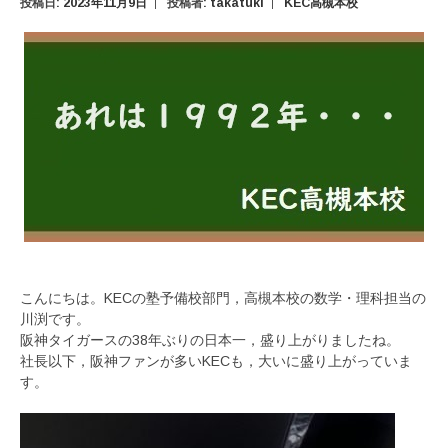
投稿日:
2023年11月9日
投稿者:
takatuki
KEC高槻本校
こんにちは。KECの塾予備校部門，高槻本校の数学・理科担当の
川渕です。
阪神タイガースの38年ぶりの日本一，盛り上がりましたね。
社長以下，阪神ファンが多いKECも，大いに盛り上がっていま
す。