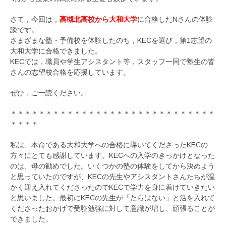
さて，今回は，
高槻北高校から大和大学
に合格したNさんの体験
談です。
さまざまな塾・予備校を体験したのち，KECを選び，第1志望の
大和大学に合格できました。
KECでは，職員や学生アシスタント等，スタッフ一同で塾生の皆
さんの志望校合格を応援しています。
ぜひ，ご一読ください。
＊＊＊＊＊＊＊＊＊＊＊＊＊＊＊＊＊＊＊＊＊＊＊＊＊＊＊＊＊
＊＊＊＊
私は、本命である大和大学への合格に導いてくださったKECの
方々にとても感謝しています。KECへの入学のきっかけとなった
のは、母の勧めでした。いくつかの塾の体験をしてから決めよう
と思っていたのですが、KECの先生やアシスタントさんたちが温
かく迎え入れてくださったのでKECで学力を身に着けていきたい
と思いました。最初にKECの先生が「たらはない」と活を入れて
くださったおかげで受験勉強に対して意識が増し、頑張ることが
できました。