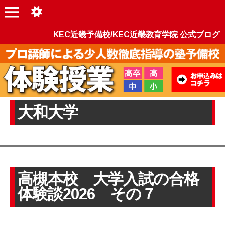
KEC近畿予備校/KEC近畿教育学院 公式ブログ
大和大学
高槻本校 大学入試の合格
体験談2026 その７