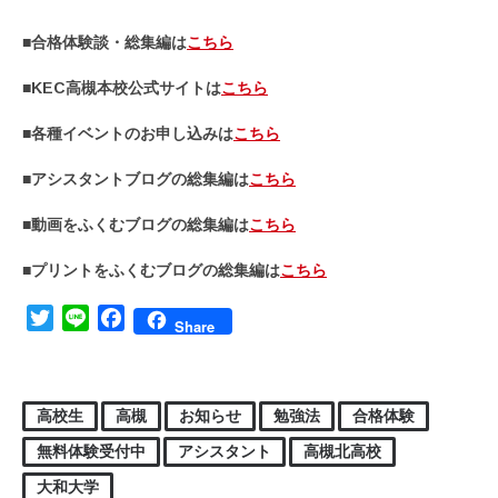
■合格体験談・総集編は
こちら
■KEC高槻本校公式サイトは
こちら
■各種イベントのお申し込みは
こちら
■アシスタントブログの総集編は
こちら
■動画をふくむブログの総集編は
こちら
■プリントをふくむブログの総集編は
こちら
Twitter
Line
Facebook
Share
高校生
高槻
お知らせ
勉強法
合格体験
無料体験受付中
アシスタント
高槻北高校
大和大学