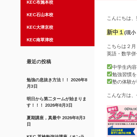
KEC布施本校
KEC石山本校
こんにちは、
KEC大津京校
新中１
(現小
KEC南草津校
こちらは２月
英語・数学併
最近の投稿
中学生内容
勉強習慣を
勉強の息抜き方法！！
2026年8
塾の体験が
月3日
こんな方は、
明日から第二タームが始まりま
す！！！
2026年8月3日
夏期講座，真最中
2026年8月3
日
KEC 英検勉強法講座（オンラ