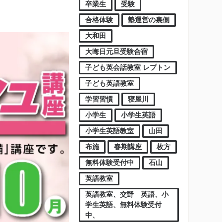
卒業生
受験
合格体験
塾運営の裏側
大和田
大晦日元旦受験合宿
子ども英会話教室 レプトン
子ども英語教室
学習習慣
寝屋川
小学生
小学生英語
小学生英語教室
山田
布施
春期講座
枚方
無料体験受付中
石山
英語教室
英語教室、交野 英語、小
学生英語、無料体験受付
中、