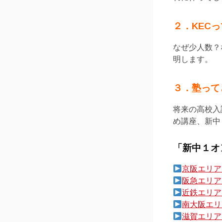
２．KEC
なぜ少人数？
明します。
３．塾って
将来の高校入
め講座、新中
「新中１オ
京阪エリア
阪急エリア
近鉄エリア
南大阪エリ
滋賀エリア