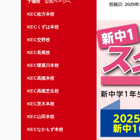
予備校 公式ページへ
投稿日:
2025年
KEC枚方本校
KECくずは本校
KEC交野校
KEC長尾校
KEC寝屋川本校
KEC高槻本校
KEC高槻芝生校
KEC茨木本校
KEC山田本校
KECなかもず本校