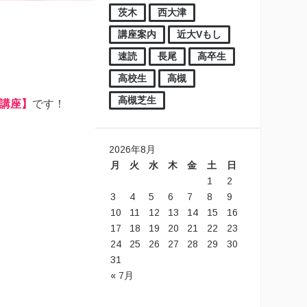
茨木
西大津
講座案内
近大Vもし
速読
長尾
高卒生
高校生
高槻
高槻芝生
講座】
です！
2026年8月
月
火
水
木
金
土
日
1
2
3
4
5
6
7
8
9
10
11
12
13
14
15
16
17
18
19
20
21
22
23
24
25
26
27
28
29
30
31
« 7月