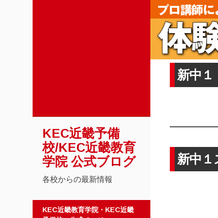
新中１
KEC近畿予備
校/KEC近畿教育
新中１
学院 公式ブログ
各校からの最新情報
コンテンツへスキップ
KEC近畿教育学院・KEC近畿