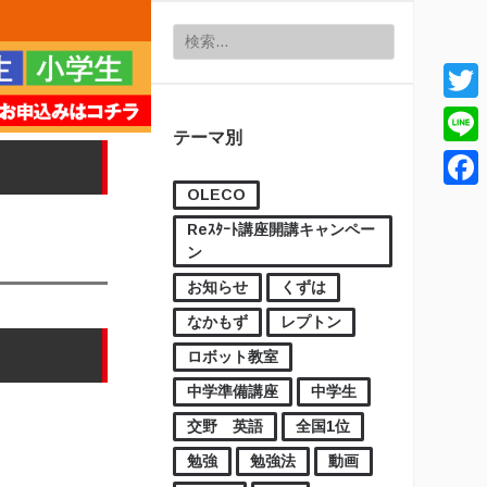
検索:
Twitt
テーマ別
Line
OLECO
Face
Reｽﾀｰﾄ講座開講キャンペー
ン
お知らせ
くずは
なかもず
レプトン
ロボット教室
中学準備講座
中学生
交野 英語
全国1位
勉強
勉強法
動画