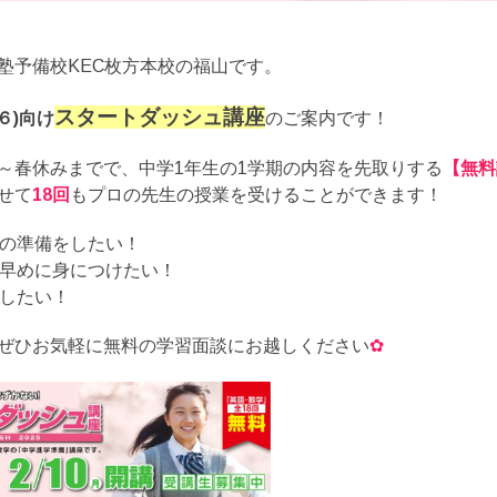
塾予備校KEC枚方本校の福山です。
スタートダッシュ講座
６)向け
のご案内です！
～春休みまでで、中学1年生の1学期の内容を先取りする
【無料
せて
18回
もプロの先生の授業を受けることができます！
の準備をしたい！
早めに身につけたい！
したい！
ぜひお気軽に無料の学習面談にお越しください
✿