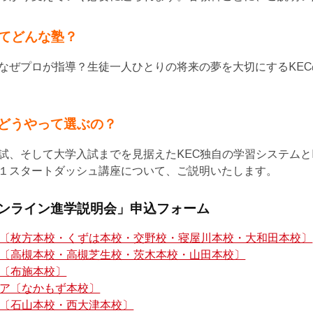
ってどんな塾？
なぜプロが指導？生徒一人ひとりの将来の夢を大切にするKE
どうやって選ぶの？
試、そして大学入試までを見据えたKEC独自の学習システムと
１スタートダッシュ講座について、ご説明いたします。
ンライン進学説明会」申込フォーム
〔枚方本校・くずは本校・交野校・寝屋川本校・大和田本校〕
〔高槻本校・高槻芝生校・茨木本校・山田本校〕
〔布施本校〕
ア〔なかもず本校〕
〔石山本校・西大津本校〕