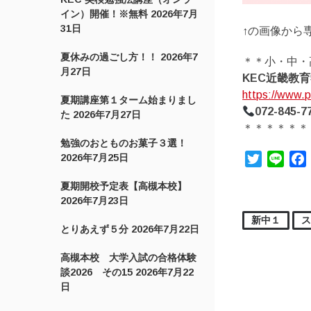
イン）開催！※無料
2026年7月
31日
↑の画像から
夏休みの過ごし方！！
2026年7
＊＊小・中・
月27日
KEC近畿教
https://www.p
夏期講座第１ターム始まりまし
072-845-7
た
2026年7月27日
＊＊＊＊＊＊
勉強のおとものお菓子３選！
2026年7月25日
Twitter
Line
夏期開校予定表【高槻本校】
2026年7月23日
新中１
とりあえず５分
2026年7月22日
高槻本校 大学入試の合格体験
談2026 その15
2026年7月22
日