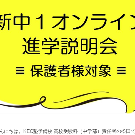
んにちは。KEC塾予備校 高校受験科（中学部）責任者の松田