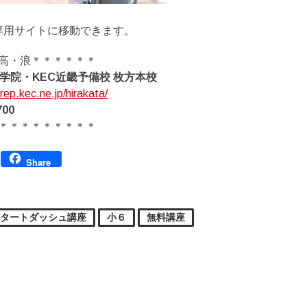
専用サイトに移動できます。
高・浪＊＊＊＊＊＊
育学院・KEC近畿予備校 枚方本校
rep.kec.ne.jp/hirakata/
700
＊＊＊＊＊＊＊＊＊
Facebook
Share
スタートダッシュ講座
小６
無料講座