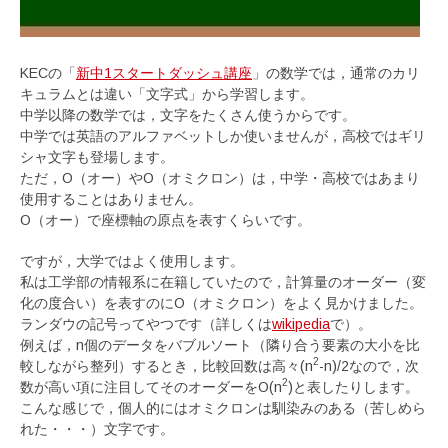
KECの「
新中1スタートダッシュ講座
」の数学では，通常のカリ
キュラムとは違い「文字式」から学習します。
中学以降の数学では，文字をたくさん使うからです。
中学では英語のアルファベットしか使いませんが，高校ではギリ
シャ文字も登場します。
ただ，O（オー）やΟ（オミクロン）は，中学・高校ではあまり
使用することはありません。
O（オー）で座標軸の原点を表すくらいです。
ですが，大学ではよく使用します。
私は工学部の情報系に在籍していたので，計算量のオーダー（変
化の度合い）を表すのにΟ（オミクロン）をよく見かけました。
ランダウの記号ってやつです（詳しくは
wikipedia
で）。
例えば，n個のデータをバブルソート（隣り合う要素の大小を比
2
較しながら整列）するとき，比較回数は高々(n
-n)/2なので，次
2
数が高い項に注目してそのオーダーをΟ(n
)と表したりします。
こんな感じで，個人的にはオミクロンは馴染みのある（苦しめら
れた・・・）文字です。