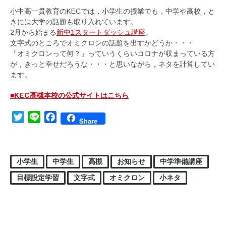
小中高一貫教育のKECでは，小学生の授業でも，中学や高校，と
きには大学の話題も取り入れています。
2月から始まる
新中1スタートダッシュ講座
。
文字式のところでオミクロンの話題を出すかどうか・・・
「オミクロンって何？」っていうくらいコロナが収まっている方
が，きっと幸せだろうな・・・と思いながら，ネタを計算してい
ます。
■KEC高槻本校の公式サイトはこちら
Twitter
Line
Facebook
Share
小学生
中学生
高槻
お知らせ
中学準備講座
目標設定学習
文字式
オミクロン
小ネタ