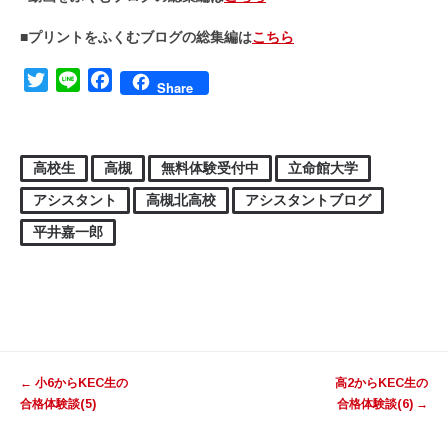
■プリントをふくむブログの総集編は
こちら
Twitter
Line
Facebook
Share
高校生
高槻
無料体験受付中
立命館大学
アシスタント
高槻北高校
アシスタントブログ
平井嘉一郎
投稿ナビゲーション
←
小6からKEC生の
高2からKEC生の
合格体験談(5)
合格体験談(6)
→