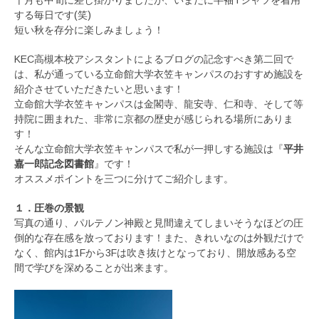
する毎日です(笑)
短い秋を存分に楽しみましょう！
KEC高槻本校アシスタントによるブログの記念すべき第二回で
は、私が通っている立命館大学衣笠キャンパスのおすすめ施設を
紹介させていただきたいと思います！
立命館大学衣笠キャンパスは金閣寺、龍安寺、仁和寺、そして等
持院に囲まれた、非常に京都の歴史が感じられる場所にありま
す！
そんな立命館大学衣笠キャンパスで私が一押しする施設は『
平井
嘉一郎記念図書館
』です！
オススメポイントを三つに分けてご紹介します。
１．圧巻の景観
写真の通り、パルテノン神殿と見間違えてしまいそうなほどの圧
倒的な存在感を放っております！また、きれいなのは外観だけで
なく、館内は1Fから3Fは吹き抜けとなっており、開放感ある空
間で学びを深めることが出来ます。