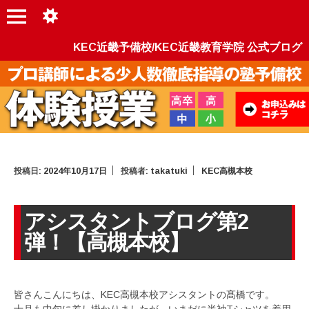
KEC近畿予備校/KEC近畿教育学院 公式ブログ
投稿日:
2024年10月17日
投稿者:
takatuki
KEC高槻本校
アシスタントブログ第2
弾！【高槻本校】
皆さんこんにちは、KEC高槻本校アシスタントの髙橋です。
十月も中旬に差し掛かりましたが、いまだに半袖Tシャツを着用