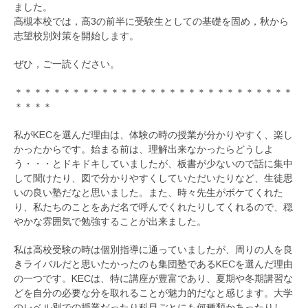
ました。
高槻本校では，高3の前半に受験生としての基礎を固め，秋から
志望校別対策を開始します。
ぜひ，ご一読ください。
＊＊＊＊＊＊＊＊＊＊＊＊＊＊＊＊＊＊＊＊＊＊＊＊＊＊＊＊＊
＊＊＊＊
私がKECを選んだ理由は、体験の時の授業が分かりやすく、楽し
かったからです。始まる前は、理解出来なかったらどうしよ
う・・・とドキドキしていましたが、板書が少ないので話に集中
して聞けたり、図で分かりやすくしていただいたりなど、生徒思
いの良い塾だなと思いました。また、時々先生がボケてくれた
り、私たちのことをあだ名で呼んでくれたりしてくれるので、穏
やかな雰囲気で勉強することが出来ました。
私は高校受験の時は個別指導に通っていましたが、周りの人を良
きライバルだと思いたかったのも集団塾であるKECを選んだ理由
の一つです。KECは、特に講座が豊富であり、夏期や冬期講習な
どを自分の必要な分を取れることが魅力的だなと感じます。大学
のレベル別での授業だったり科目ごとにも何種類かあったりし