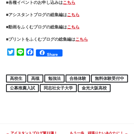
■各種イベントのお申し込みは
こちら
■アシスタントブログの総集編は
こちら
■動画をふくむブログの総集編は
こちら
■プリントをふくむブログの総集編は
こちら
Twitter
Line
Facebook
Share
高校生
高槻
勉強法
合格体験
無料体験受付中
公募推薦入試
同志社女子大学
金光大阪高校
投稿ナビゲーション
←
アイスタントブログ第11弾！
もう一歩、頑張りたいあなたに！
→