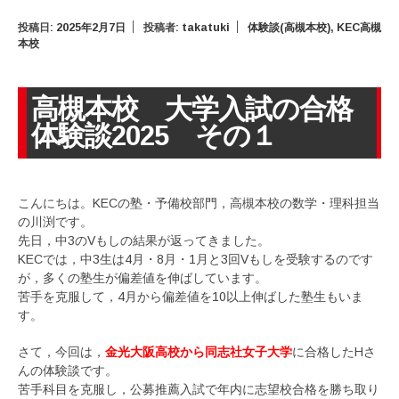
投稿日:
2025年2月7日
投稿者:
takatuki
体験談(高槻本校)
,
KEC高槻
本校
高槻本校 大学入試の合格
体験談2025 その１
こんにちは。KECの塾・予備校部門，高槻本校の数学・理科担当
の川渕です。
先日，中3のVもしの結果が返ってきました。
KECでは，中3生は4月・8月・1月と3回Vもしを受験するのです
が，多くの塾生が偏差値を伸ばしています。
苦手を克服して，4月から偏差値を10以上伸ばした塾生もいま
す。
さて，今回は，
金光大阪高校から同志社女子大学
に合格したHさ
んの体験談です。
苦手科目を克服し，公募推薦入試で年内に志望校合格を勝ち取り