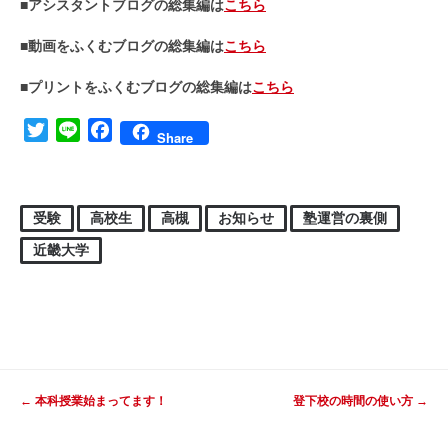
■アシスタントブログの総集編は
こちら
■動画をふくむブログの総集編は
こちら
■プリントをふくむブログの総集編は
こちら
Twitter
Line
Facebook
Share
受験
高校生
高槻
お知らせ
塾運営の裏側
近畿大学
投稿ナビゲーション
←
本科授業始まってます！
登下校の時間の使い方
→