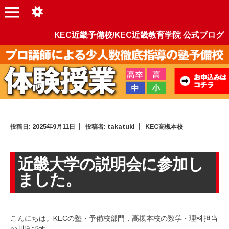
KEC近畿予備校/KEC近畿教育学院 公式ブログ
投稿日:
2025年9月11日
投稿者:
takatuki
KEC高槻本校
近畿大学の説明会に参加し
ました。
こんにちは。KECの塾・予備校部門，高槻本校の数学・理科担当
の川渕です。