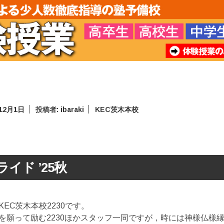
年12月1日
投稿者:
ibaraki
KEC茨木本校
イド ’25秋
EC茨木本校2230です。
を願って励む2230ほかスタッフ一同ですが，時には神様仏様