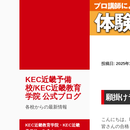
投稿日:
2025
KEC近畿予備
校/KEC近畿教育
学院 公式ブログ
願掛けラ
各校からの最新情報
こんにちは。K
コンテンツへスキップ
KEC近畿教育学院・KEC近畿
皆さんの合格