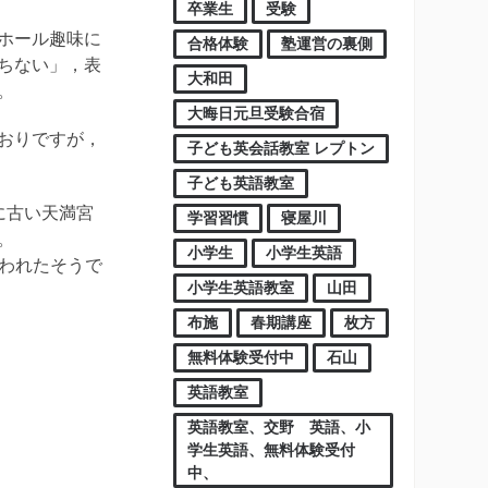
卒業生
受験
ホール趣味に
合格体験
塾運営の裏側
ちない」，表
大和田
。
大晦日元旦受験合宿
おりですが，
子ども英会話教室 レプトン
子ども英語教室
に古い天満宮
学習習慣
寝屋川
。
小学生
小学生英語
行われたそうで
小学生英語教室
山田
布施
春期講座
枚方
無料体験受付中
石山
英語教室
英語教室、交野 英語、小
学生英語、無料体験受付
中、