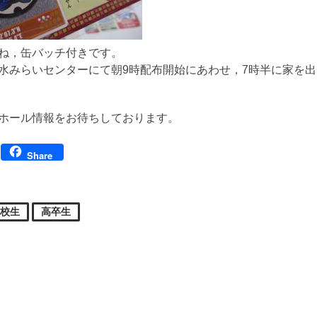
ね，缶バッチ付きです。
水みらいセンターにて朝9時配布開始にあわせ，7時半に家を
ホール情報をお待ちしております。
Facebook
Share
高校生
高卒生