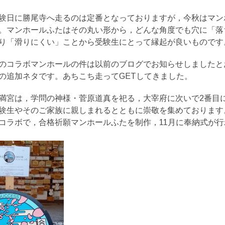
験日に勝尾寺へ走るのは定番となっておりますが，今秋はマン
。マンホールふたはその丸い形から，どんな角度でも穴に「落
り「滑りにくい」ことから受験生にとって縁起が良いものです
のコラボマンホールの件は以前のブログでお知らせしましたと
の追加ネタです。あちこち走ってGETしてきました。
満宮は，学問の神様・菅原道真を祀る，大宰府に次いで2番目
験生やそのご家族に親しまれるとともに崇敬を集めております
コラボで，合格祈願マンホールふたを制作，11月に奉納式が