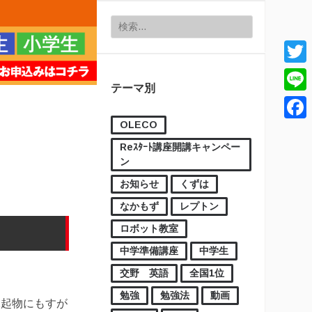
検索:
Twitt
テーマ別
Line
OLECO
Face
Reｽﾀｰﾄ講座開講キャンペー
ン
お知らせ
くずは
なかもず
レプトン
ロボット教室
中学準備講座
中学生
交野 英語
全国1位
勉強
勉強法
動画
縁起物にもすが