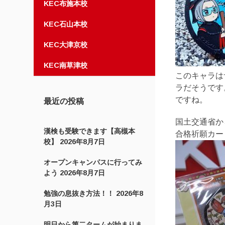
KEC布施本校
KEC石山本校
KEC大津京校
KEC南草津校
このキャラは
ラだそうです
ですね。
最近の投稿
国土交通省か
漢検も受験できます【高槻本
合格祈願カー
校】
2026年8月7日
オープンキャンパスに行ってみ
よう
2026年8月7日
勉強の息抜き方法！！
2026年8
月3日
明日から第二タームが始まりま