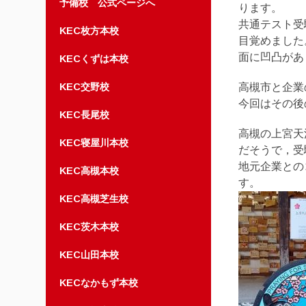
予備校 公式ページへ
ります。
共通テスト受
KEC枚方本校
目覚めました
面に凹凸があ
KECくずは本校
KEC交野校
高槻市と企業
今回はその後
KEC長尾校
高槻の上宮天
KEC寝屋川本校
だそうで，受
地元企業との
KEC高槻本校
す。
KEC高槻芝生校
KEC茨木本校
KEC山田本校
KECなかもず本校