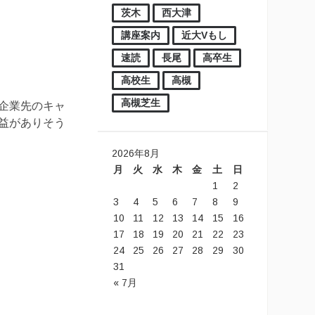
茨木
西大津
講座案内
近大Vもし
速読
長尾
高卒生
高校生
高槻
高槻芝生
企業先のキャ
益がありそう
2026年8月
月
火
水
木
金
土
日
1
2
3
4
5
6
7
8
9
10
11
12
13
14
15
16
17
18
19
20
21
22
23
24
25
26
27
28
29
30
31
« 7月