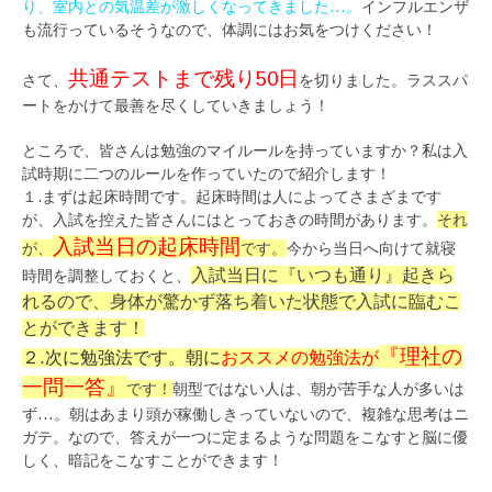
り、室内との気温差が激しくなってきました…。
インフルエンザ
も流行っているそうなので、体調にはお気をつけください！
共通テストまで残り50日
さて、
を切りました。ラススパ
ートをかけて最善を尽くしていきましょう！
ところで、皆さんは勉強のマイルールを持っていますか？私は入
試時期に二つのルールを作っていたので紹介します！
１.まずは起床時間です。起床時間は人によってさまざまです
が、入試を控えた皆さんにはとっておきの時間があります。
それ
入試当日の起床時間
が、
です。
今から当日へ向けて就寝
入試当日に『いつも通り』起きら
時間を調整しておくと、
れるので、身体が驚かず落ち着いた状態で入試に臨むこ
とができます！
『理社の
２.次に勉強法です。
朝に
おススメの勉強法が
一問一答』
です！
朝型ではない人は、朝が苦手な人が多いは
ず…。朝はあまり頭が稼働しきっていないので、複雑な思考はニ
ガテ。なので、答えが一つに定まるような問題をこなすと脳に優
しく、暗記をこなすことができます！