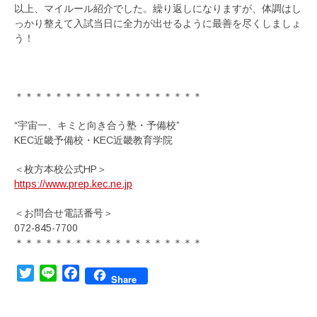
以上、マイルール紹介でした。繰り返しになりますが、体調はし
っかり整えて入試当日に全力が出せるように最善を尽くしましょ
う！
＊＊＊＊＊＊＊＊＊＊＊＊＊＊＊＊＊＊＊
“宇宙一、キミと向き合う塾・予備校”
KEC近畿予備校・KEC近畿教育学院
＜枚方本校公式HP＞
https://www.prep.kec.ne.jp
＜お問合せ電話番号＞
072-845-7700
＊＊＊＊＊＊＊＊＊＊＊＊＊＊＊＊＊＊＊
Twitter
Line
Facebook
Share