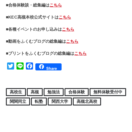
■合格体験談・総集編は
こちら
■KEC高槻本校公式サイトは
こちら
■各種イベントのお申し込みは
こちら
■動画をふくむブログの総集編は
こちら
■プリントをふくむブログの総集編は
こちら
Twitter
Line
Facebook
Share
高校生
高槻
勉強法
合格体験
無料体験受付中
関関同立
転塾
関西大学
高槻北高校