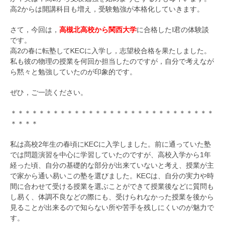
高2からは開講科目も増え，受験勉強が本格化していきます。
さて，今回は，
高槻北高校から関西大学
に合格したI君の体験談
です。
高2の春に転塾してKECに入学し，志望校合格を果たしました。
私も彼の物理の授業を何回か担当したのですが，自分で考えなが
ら黙々と勉強していたのが印象的です。
ぜひ，ご一読ください。
＊＊＊＊＊＊＊＊＊＊＊＊＊＊＊＊＊＊＊＊＊＊＊＊＊＊＊＊＊
＊＊＊＊
私は高校2年生の春頃にKECに入学しました。前に通っていた塾
では問題演習を中心に学習していたのですが、高校入学から1年
経った頃、自分の基礎的な部分が出来ていないと考え、授業が主
で家から通い易いこの塾を選びました。KECは、自分の実力や時
間に合わせて受ける授業を選ぶことができて授業後などに質問も
し易く、体調不良などの際にも、受けられなかった授業を後から
見ることが出来るので知らない所や苦手を残しにくいのが魅力で
す。