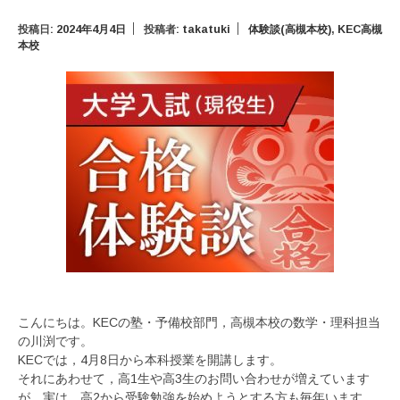
投稿日:
2024年4月4日
投稿者:
takatuki
体験談(高槻本校)
,
KEC高槻
本校
こんにちは。KECの塾・予備校部門，高槻本校の数学・理科担当
の川渕です。
KECでは，4月8日から本科授業を開講します。
それにあわせて，高1生や高3生のお問い合わせが増えています
が，実は，高2から受験勉強を始めようとする方も毎年います。