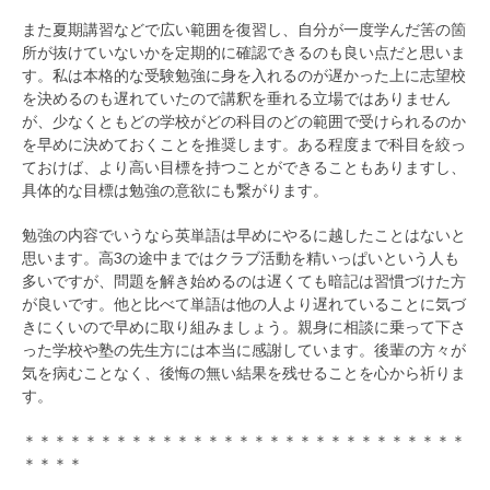
また夏期講習などで広い範囲を復習し、自分が一度学んだ筈の箇
所が抜けていないかを定期的に確認できるのも良い点だと思いま
す。私は本格的な受験勉強に身を入れるのが遅かった上に志望校
を決めるのも遅れていたので講釈を垂れる立場ではありません
が、少なくともどの学校がどの科目のどの範囲で受けられるのか
を早めに決めておくことを推奨します。ある程度まで科目を絞っ
ておけば、より高い目標を持つことができることもありますし、
具体的な目標は勉強の意欲にも繋がります。
勉強の内容でいうなら英単語は早めにやるに越したことはないと
思います。高3の途中まではクラブ活動を精いっぱいという人も
多いですが、問題を解き始めるのは遅くても暗記は習慣づけた方
が良いです。他と比べて単語は他の人より遅れていることに気づ
きにくいので早めに取り組みましょう。親身に相談に乗って下さ
った学校や塾の先生方には本当に感謝しています。後輩の方々が
気を病むことなく、後悔の無い結果を残せることを心から祈りま
す。
＊＊＊＊＊＊＊＊＊＊＊＊＊＊＊＊＊＊＊＊＊＊＊＊＊＊＊＊＊
＊＊＊＊