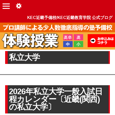
KEC近畿予備校/KEC近畿教育学院 公式ブログ
私立大学
2026年私立大学一般入試日
程カレンダー〔近畿(関西)
の私立大学〕