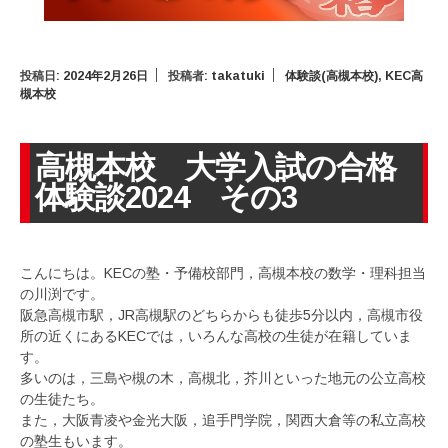
投稿日:
2024年2月26日
投稿者:
takatuki
体験談(高槻本校)
,
KEC高
槻本校
高槻本校 大学入試の合格
体験談2024 その3
こんにちは。KECの塾・予備校部門，高槻本校の数学・理科担当
の川渕です。
阪急高槻市駅，JR高槻駅のどちらからも徒歩5分以内，高槻市役
所の近くにあるKECでは，いろんな高校の生徒が在籍していま
す。
多いのは，三島や槻の木，高槻北，芥川といった地元の公立高校
の生徒たち。
また，大阪青凌や金光大阪，追手門学院，関西大倉等の私立高校
の塾生もいます。