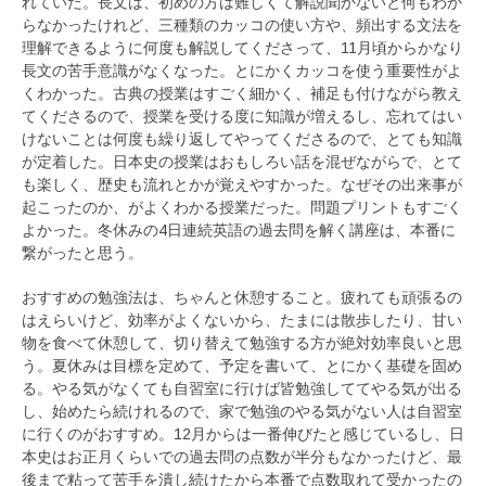
れていた。長文は、初めの方は難しくて解説聞かないと何もわか
らなかったけれど、三種類のカッコの使い方や、頻出する文法を
理解できるように何度も解説してくださって、11月頃からかなり
長文の苦手意識がなくなった。とにかくカッコを使う重要性がよ
くわかった。古典の授業はすごく細かく、補足も付けながら教え
てくださるので、授業を受ける度に知識が増えるし、忘れてはい
けないことは何度も繰り返してやってくださるので、とても知識
が定着した。日本史の授業はおもしろい話を混ぜながらで、とて
も楽しく、歴史も流れとかが覚えやすかった。なぜその出来事が
起こったのか、がよくわかる授業だった。問題プリントもすごく
よかった。冬休みの4日連続英語の過去問を解く講座は、本番に
繋がったと思う。
おすすめの勉強法は、ちゃんと休憩すること。疲れても頑張るの
はえらいけど、効率がよくないから、たまには散歩したり、甘い
物を食べて休憩して、切り替えて勉強する方が絶対効率良いと思
う。夏休みは目標を定めて、予定を書いて、とにかく基礎を固め
る。やる気がなくても自習室に行けば皆勉強しててやる気が出る
し、始めたら続けれるので、家で勉強のやる気がない人は自習室
に行くのがおすすめ。12月からは一番伸びたと感じているし、日
本史はお正月くらいでの過去問の点数が半分もなかったけど、最
後まで粘って苦手を潰し続けたから本番で点数取れて受かったの