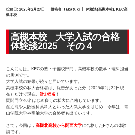
投稿日:
2025年2月23日
投稿者:
takatuki
体験談(高槻本校)
,
KEC高
槻本校
高槻本校 大学入試の合格
体験談2025 その４
こんにちは。KECの塾・予備校部門，高槻本校の数学・理科担当
の川渕です。
大学入試の結果が続々と届いています。
高槻本校の私大合格者は、報告があった分（2025年2月22日現
在）だけで現在、
計145名
！
関関同立40名はじめ多くの私大に合格しています。
産近龍や大阪医科薬科大といった人気大学をはじめ、今年は、青
山学院大学や明治大学の合格者も出ています。
さて，今回は，
高槻北高校から関西大学
に合格したFさんの体験
談です。