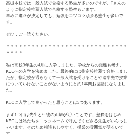
高槻本校では一般入試で合格する塾生が多いのですが、Fさんの
ように指定校推薦入試で合格する塾生もいます。
早めに進路が決定しても、勉強をコツコツ頑張る塾生が多いで
す。
ぜひ，ご一読ください。
＊＊＊＊＊＊＊＊＊＊＊＊＊＊＊＊＊＊＊＊＊＊＊＊＊＊＊＊＊
＊＊＊＊
私は高校3年生の4月に入学しました。学校からの距離も考え、
KECへの入学を決めました。最終的には指定校推薦で合格しまし
たが、指定校が通らなくて一般入試を受けることや進学先で授業
についていけないことがないようにと約1年間お世話になりまし
た。
KECに入学して良かったと思うことは3つあります。
まず1つ目は先生と生徒の距離が近いことです。塾長をはじめ
KECには私たちをニックネームで呼んでくださる先生がいらっし
ゃいます。そのため相談もしやすく、授業の雰囲気が明るいで
す。