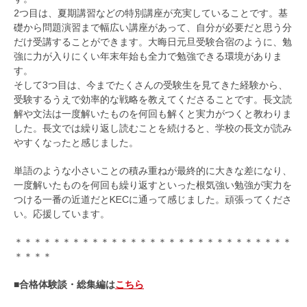
2つ目は、夏期講習などの特別講座が充実していることです。基
礎から問題演習まで幅広い講座があって、自分が必要だと思う分
だけ受講することができます。大晦日元旦受験合宿のように、勉
強に力が入りにくい年末年始も全力で勉強できる環境がありま
す。
そして3つ目は、今までたくさんの受験生を見てきた経験から、
受験するうえで効率的な戦略を教えてくださることです。長文読
解や文法は一度解いたものを何回も解くと実力がつくと教わりま
した。長文では繰り返し読むことを続けると、学校の長文が読み
やすくなったと感じました。
単語のような小さいことの積み重ねが最終的に大きな差になり、
一度解いたものを何回も繰り返すといった根気強い勉強が実力を
つける一番の近道だとKECに通って感じました。頑張ってくださ
い。応援しています。
＊＊＊＊＊＊＊＊＊＊＊＊＊＊＊＊＊＊＊＊＊＊＊＊＊＊＊＊＊
＊＊＊＊
■合格体験談・総集編は
こちら