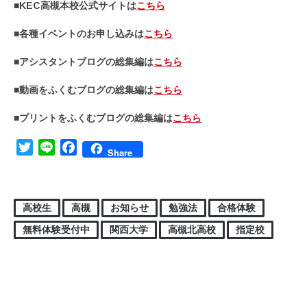
■KEC高槻本校公式サイトは
こちら
■各種イベントのお申し込みは
こちら
■アシスタントブログの総集編は
こちら
■動画をふくむブログの総集編は
こちら
■プリントをふくむブログの総集編は
こちら
Twitter
Line
Facebook
Share
高校生
高槻
お知らせ
勉強法
合格体験
無料体験受付中
関西大学
高槻北高校
指定校