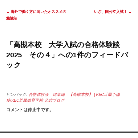
投稿ナビゲーション
←
海外で働く方に聞いたオススメの
いざ、国公立入試！
→
勉強法
「
高槻本校 大学入試の合格体験談
2025 その４
」への1件のフィードバ
ック
ピンバック:
合格体験談 総集編 【高槻本校】 | KEC近畿予備
校/KEC近畿教育学院 公式ブログ
コメントは停止中です。