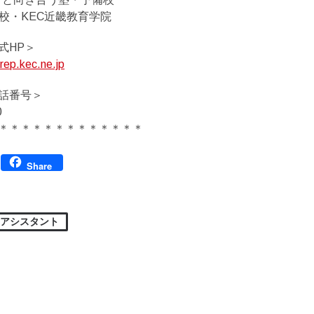
備校・KEC近畿教育学院
式HP＞
rep.kec.ne.jp
話番号＞
0
＊＊＊＊＊＊＊＊＊＊＊＊＊
Facebook
Share
アシスタント