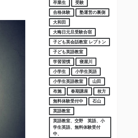
卒業生
受験
合格体験
塾運営の裏側
大和田
大晦日元旦受験合宿
子ども英会話教室 レプトン
子ども英語教室
学習習慣
寝屋川
小学生
小学生英語
小学生英語教室
山田
布施
春期講座
枚方
無料体験受付中
石山
英語教室
英語教室、交野 英語、小
学生英語、無料体験受付
中、