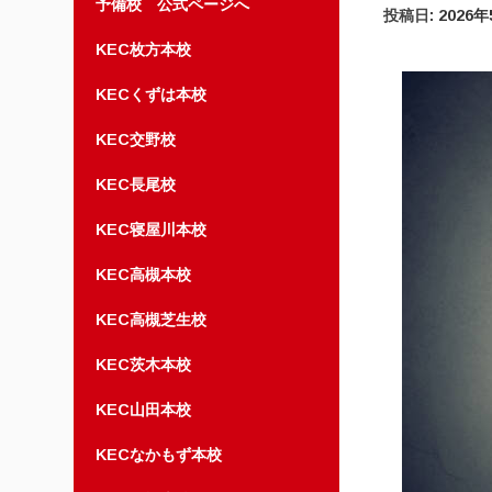
予備校 公式ページへ
投稿日:
2026
KEC枚方本校
KECくずは本校
KEC交野校
KEC長尾校
KEC寝屋川本校
KEC高槻本校
KEC高槻芝生校
KEC茨木本校
KEC山田本校
KECなかもず本校