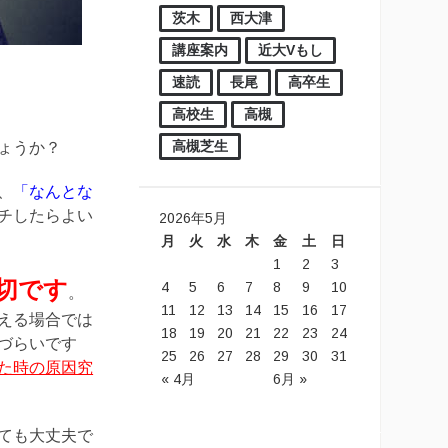
茨木
西大津
講座案内
近大Vもし
速読
長尾
高卒生
高校生
高槻
高槻芝生
ょうか？
、
「なんとな
チしたらよい
2026年5月
月
火
水
木
金
土
日
1
2
3
切です
4
5
6
7
8
9
10
。
11
12
13
14
15
16
17
える場合では
18
19
20
21
22
23
24
づらいです
25
26
27
28
29
30
31
た時の原因究
« 4月
6月 »
ても大丈夫で