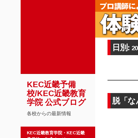
日別:
2
KEC近畿予備
校/KEC近畿教育
脱「な
学院 公式ブログ
各校からの最新情報
コンテンツへスキップ
KEC近畿教育学院・KEC近畿