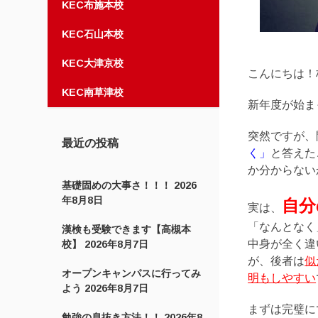
KEC布施本校
KEC石山本校
KEC大津京校
こんにちは！
KEC南草津校
新年度が始ま
突然ですが、
最近の投稿
く」
と答えた
か分からない
基礎固めの大事さ！！！
2026
年8月8日
自分
実は、
「なんとなく
漢検も受験できます【高槻本
中身が全く違
校】
2026年8月7日
が、後者は
似
オープンキャンパスに行ってみ
明もしやすい
よう
2026年8月7日
まずは完璧に
勉強の息抜き方法！！
2026年8