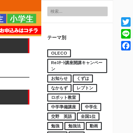
検索:
Twitt
テーマ別
Line
OLECO
Face
Reｽﾀｰﾄ講座開講キャンペー
ン
お知らせ
くずは
なかもず
レプトン
ロボット教室
中学準備講座
中学生
交野 英語
全国1位
勉強
勉強法
動画