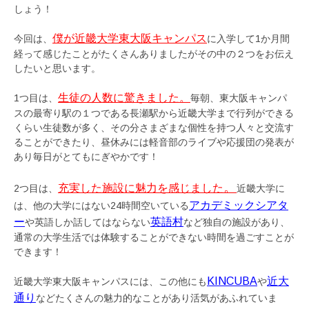
しょう！
僕が近畿大学東大阪キャンパス
今回は、
に入学して1か月間
経って感じたことがたくさんありましたがその中の２つをお伝え
したいと思います。
生徒の人数に驚きました。
1つ目は、
毎朝、東大阪キャンパ
スの最寄り駅の１つである長瀬駅から近畿大学まで行列ができる
くらい生徒数が多く、その分さまざまな個性を持つ人々と交流す
ることができたり、昼休みには軽音部のライブや応援団の発表が
あり毎日がとてもにぎやかです！
。
充実した施設に魅力を感じました
2つ目は、
近畿大学に
アカデミックシアタ
は、他の大学にはない24時間空いている
ー
英語村
や英語しか話してはならない
など独自の施設があり、
通常の大学生活では体験することができない時間を過ごすことが
できます！
KINCUBA
近大
近畿大学東大阪キャンパスには、この他にも
や
通り
などたくさんの魅力的なことがあり活気があふれていま