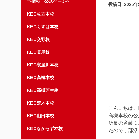
予備校 公式ページへ
投稿日:
2026
KEC枚方本校
KECくずは本校
KEC交野校
KEC長尾校
KEC寝屋川本校
KEC高槻本校
KEC高槻芝生校
KEC茨木本校
こんにちは。
高槻本校の公
KEC山田本校
所長の斉藤ミ
KECなかもず本校
たので，部活