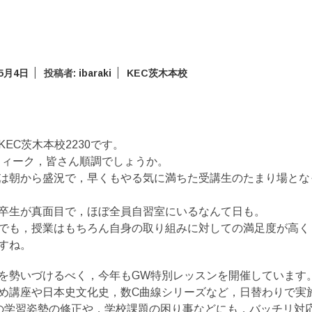
年5月4日
投稿者:
ibaraki
KEC茨木本校
EC茨木本校2230です。
ウィーク，皆さん順調でしょうか。
は朝から盛況で，早くもやる気に満ちた受講生のたまり場とな
卒生が真面目で，ほぼ全員自習室にいるなんて日も。
でも，授業はもちろん自身の取り組みに対しての満足度が高く
すね。
を勢いづけるべく，今年もGW特別レッスンを開催しています
め講座や日本史文化史，数C曲線シリーズなど，日替わりで実
の学習姿勢の修正や，学校課題の困り事などにも，バッチリ対