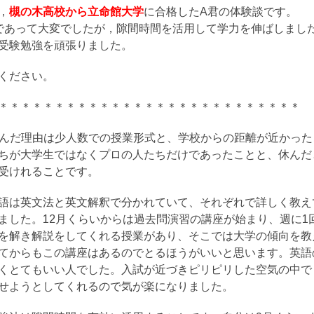
，
槻の木高校から立命館大学
に合格したA君の体験談です。
であって大変でしたが，隙間時間を活用して学力を伸ばしまし
受験勉強を頑張りました。
ください。
＊＊＊＊＊＊＊＊＊＊＊＊＊＊＊＊＊＊＊＊＊＊＊＊＊＊＊
選んだ理由は少人数での授業形式と、学校からの距離が近かっ
ちが大学生ではなくプロの人たちだけであったことと、休んだ
受けれることです。
語は英文法と英文解釈で分かれていて、それぞれで詳しく教え
ました。12月くらいからは過去問演習の講座が始まり、週に1
を解き解説をしてくれる授業があり、そこでは大学の傾向を教
てからもこの講座はあるのでとるほうがいいと思います。英語
くとてもいい人でした。入試が近づきピリピリした空気の中で
せようとしてくれるので気が楽になりました。