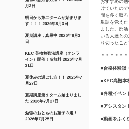
おすすめの勉
月3日
けていたので
間を多く取ろ
明日から第二タームが始まりま
単語を覚えた
す！！！
2026年8月3日
ました。部活
夏期講座，真最中
2026年8月3
いる人達との
日
り切ったこと
KEC 英検勉強法講座（オンラ
＊＊＊＊＊＊
イン）開催！※無料
2026年7月
31日
■合格体験談
夏休みの過ごし方！！
2026年7
■KEC高槻
月27日
■各種イベン
夏期講座第１ターム始まりまし
た
2026年7月27日
■アシスタン
勉強のおとものお菓子３選！
■動画をふく
2026年7月25日