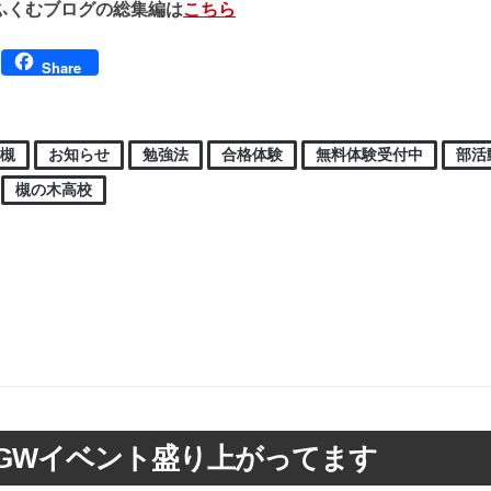
ふくむブログの総集編は
こちら
Facebook
Share
高槻
お知らせ
勉強法
合格体験
無料体験受付中
部活
槻の木高校
GWイベント盛り上がってます