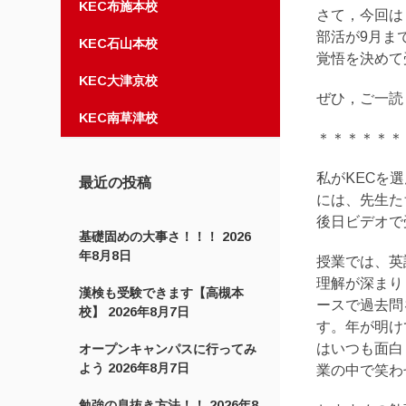
KEC布施本校
さて，今回は
部活が9月ま
KEC石山本校
覚悟を決めて
KEC大津京校
ぜひ，ご一読
KEC南草津校
＊＊＊＊＊＊
私がKECを
最近の投稿
には、先生た
後日ビデオで
基礎固めの大事さ！！！
2026
年8月8日
授業では、英
理解が深まり
漢検も受験できます【高槻本
ースで過去問
校】
2026年8月7日
す。年が明け
はいつも面白
オープンキャンパスに行ってみ
よう
2026年8月7日
業の中で笑わ
勉強の息抜き方法！！
2026年8