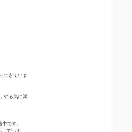
ってきていま
，やる気に満
。
施中です。
応していま