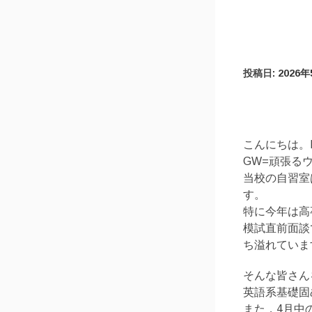
投稿日:
2026
こんにちは。K
GW=頑張る
当校の自習室
す。
特に今年は高
模試直前面談
ち溢れていま
そんな皆さん
英語系基礎固
また，4月中