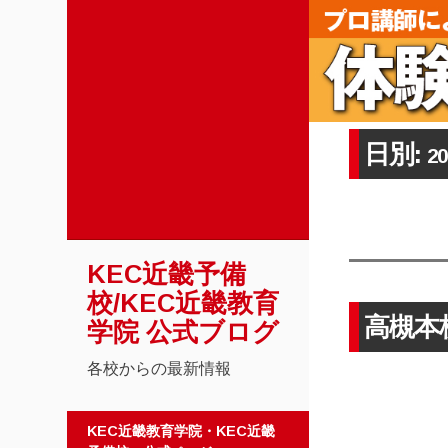
日別:
2
KEC近畿予備
校/KEC近畿教育
高槻本
学院 公式ブログ
各校からの最新情報
コンテンツへスキップ
KEC近畿教育学院・KEC近畿