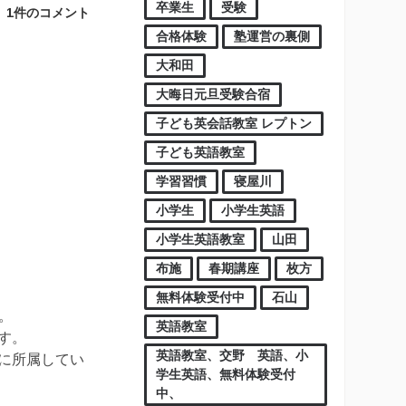
卒業生
受験
1件のコメント
合格体験
塾運営の裏側
大和田
大晦日元旦受験合宿
子ども英会話教室 レプトン
子ども英語教室
学習習慣
寝屋川
小学生
小学生英語
小学生英語教室
山田
布施
春期講座
枚方
無料体験受付中
石山
。
英語教室
す。
英語教室、交野 英語、小
に所属してい
学生英語、無料体験受付
中、