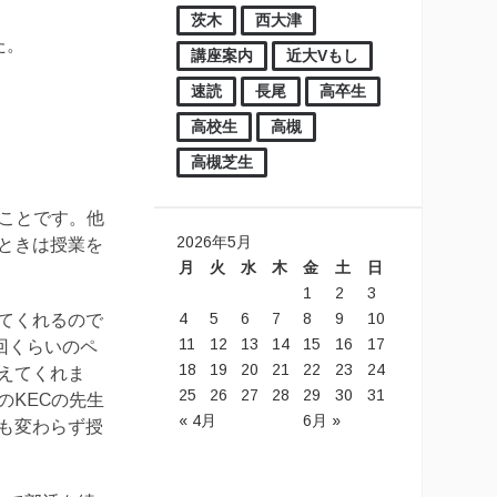
茨木
西大津
た。
講座案内
近大Vもし
速読
長尾
高卒生
高校生
高槻
高槻芝生
たことです。他
2026年5月
ときは授業を
月
火
水
木
金
土
日
1
2
3
4
5
6
7
8
9
10
てくれるので
11
12
13
14
15
16
17
回くらいのペ
18
19
20
21
22
23
24
えてくれま
25
26
27
28
29
30
31
のKECの先生
« 4月
6月 »
も変わらず授