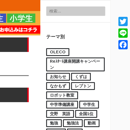
検索:
Twitt
テーマ別
Line
OLECO
Face
Reｽﾀｰﾄ講座開講キャンペー
ン
お知らせ
くずは
なかもず
レプトン
ロボット教室
中学準備講座
中学生
交野 英語
全国1位
勉強
勉強法
動画