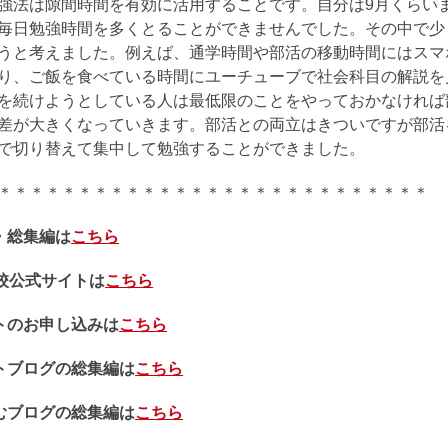
強法は隙間時間を有効に活用することです。自分は9月くらい
毎日勉強時間を多くとることができませんでした。その中で少
うと考えました。例えば、通学時間や部活の移動時間にはスマ
り、ご飯を食べている時間にユーチューブで社会科目の解説を
を続けようとしている人は最低限のことをやっておかなければ
差が大きくなっていきます。部活との両立はきついですが部活
で切り替えて集中して勉強することができました。
＊＊＊＊＊＊＊＊＊＊＊＊＊＊＊＊＊＊＊＊＊＊＊＊＊＊＊
・総集編は
こちら
本校公式サイトは
こちら
トのお申し込みは
こちら
トブログの総集編は
こちら
むブログの総集編は
こちら