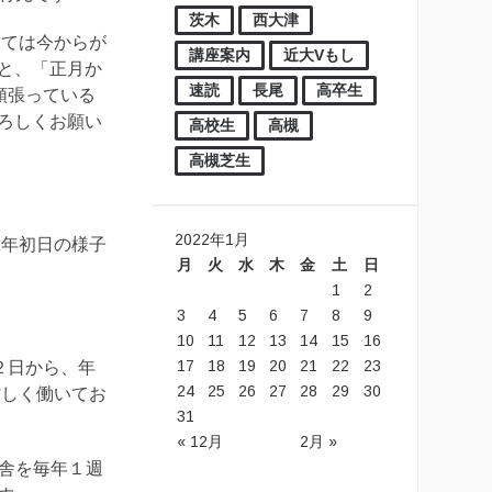
茨木
西大津
っては今からが
講座案内
近大Vもし
と、「正月か
速読
長尾
高卒生
頑張っている
ろしくお願い
高校生
高槻
高槻芝生
2022年1月
2年初日の様子
月
火
水
木
金
土
日
1
2
3
4
5
6
7
8
9
10
11
12
13
14
15
16
17
18
19
20
21
22
23
２日から、年
24
25
26
27
28
29
30
忙しく働いてお
31
« 12月
2月 »
校舎を毎年１週