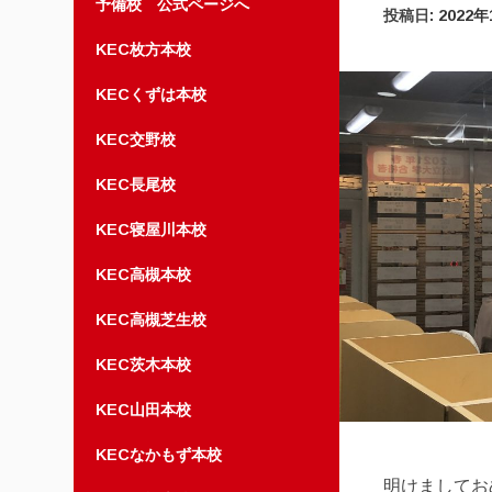
予備校 公式ページへ
投稿日:
2022
KEC枚方本校
KECくずは本校
KEC交野校
KEC長尾校
KEC寝屋川本校
KEC高槻本校
KEC高槻芝生校
KEC茨木本校
KEC山田本校
KECなかもず本校
明けましてお