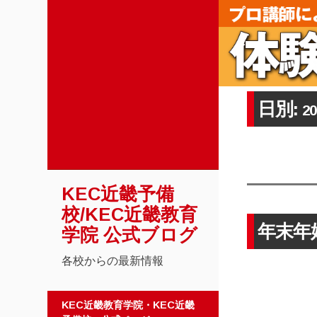
日別:
2
KEC近畿予備
校/KEC近畿教育
年末年
学院 公式ブログ
各校からの最新情報
コンテンツへスキップ
KEC近畿教育学院・KEC近畿