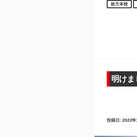
枚方本校
明けま
投稿日:
2022