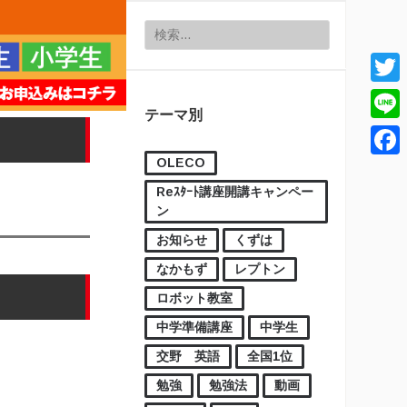
検索:
Twitt
テーマ別
Line
OLECO
Face
Reｽﾀｰﾄ講座開講キャンペー
ン
お知らせ
くずは
なかもず
レプトン
ロボット教室
中学準備講座
中学生
交野 英語
全国1位
勉強
勉強法
動画