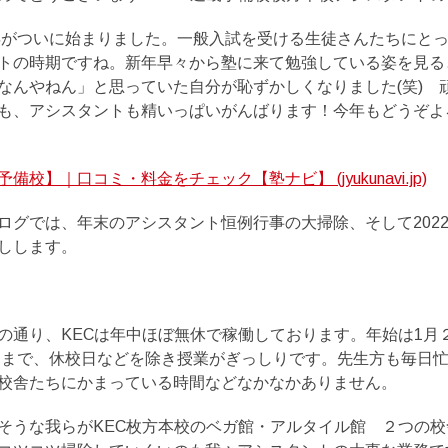
2年がついに始まりました。一般入試を受ける生徒さんたちにと
トの時期ですね。新年早々から塾に来て勉強している姿を見る
なんやねん」と思っていた自分が恥ずかしくなりました(笑) 
も、アシスタントも精いっぱいがんばります！今年もどうぞよ
備校】｜口コミ・料金をチェック【塾ナビ】 (jyukunavi.jp)
ログでは、年末のアシスタント恒例行事の大掃除、そして202
しします。
の通り、KECは年中ほぼ無休で稼働しております。年始は1月
0日まで、休校日などを除き授業がぎっしりです。先生方も毎日
校舎たちにかまっている時間などなかなかありません。
そうな我らがKEC枚方本校のベガ館・アルタイル館 ２つの