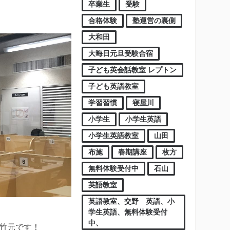
卒業生
受験
合格体験
塾運営の裏側
大和田
大晦日元旦受験合宿
子ども英会話教室 レプトン
子ども英語教室
学習習慣
寝屋川
小学生
小学生英語
小学生英語教室
山田
布施
春期講座
枚方
無料体験受付中
石山
英語教室
英語教室、交野 英語、小
学生英語、無料体験受付
中、
竹元です！