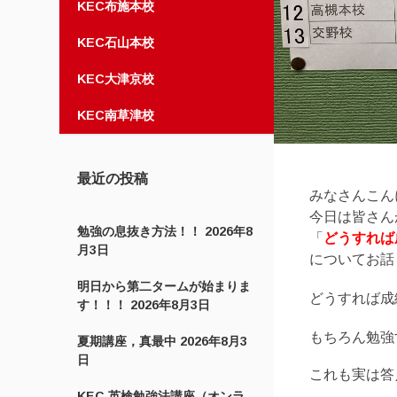
KEC布施本校
KEC石山本校
KEC大津京校
KEC南草津校
最近の投稿
みなさんこん
今日は皆さん
勉強の息抜き方法！！
2026年8
「
どうすれば
月3日
についてお話
明日から第二タームが始まりま
どうすれば成
す！！！
2026年8月3日
もちろん勉強
夏期講座，真最中
2026年8月3
日
これも実は答
KEC 英検勉強法講座（オンラ