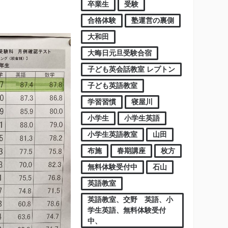
卒業生
受験
合格体験
塾運営の裏側
大和田
大晦日元旦受験合宿
子ども英会話教室 レプトン
子ども英語教室
学習習慣
寝屋川
小学生
小学生英語
小学生英語教室
山田
布施
春期講座
枚方
無料体験受付中
石山
英語教室
英語教室、交野 英語、小
学生英語、無料体験受付
中、