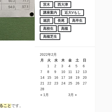
茨木
西大津
講座案内
近大Vもし
速読
長尾
高卒生
高校生
高槻
高槻芝生
2022年2月
月
火
水
木
金
土
日
1
2
3
4
5
6
7
8
9
10
11
12
13
14
15
16
17
18
19
20
21
22
23
24
25
26
27
28
« 1月
3月 »
ること
です。