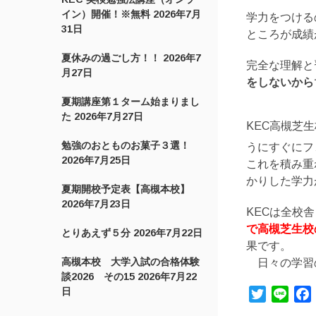
イン）開催！※無料
2026年7月
学力をつける
31日
ところが成績
夏休みの過ごし方！！
2026年7
完全な理解と
月27日
をしないから
夏期講座第１ターム始まりまし
た
2026年7月27日
KEC高槻芝
勉強のおとものお菓子３選！
うにすぐにフ
2026年7月25日
これを積み重
かりした学力
夏期開校予定表【高槻本校】
2026年7月23日
KECは全校
で高槻芝生校
とりあえず５分
2026年7月22日
果です。
高槻本校 大学入試の合格体験
日々の学習の
談2026 その15
2026年7月22
日
Twitter
Line