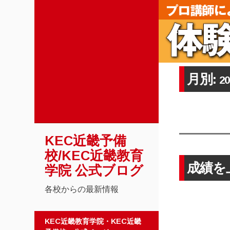
月別:
2
KEC近畿予備
校/KEC近畿教育
成績を
学院 公式ブログ
各校からの最新情報
コンテンツへスキップ
KEC近畿教育学院・KEC近畿