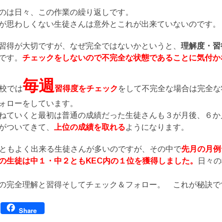
のは日々、この作業の繰り返しです。
が思わしくない生徒さんは意外とこれが出来ていないのです。
習得が大切ですが、なぜ完全ではないかというと、
理解度・習
です。
チェックをしないので不完全な状態であることに気付か
毎週
生校では
習得度をチェック
をして不完全な場合は完全な
ォローをしています。
ねていくと最初は普通の成績だった生徒さんも３が月後、６か
がついてきて、
上位の成績を取れる
ようになります。
舎ともよく出来る生徒さんが多いのですが、その中で
先月の月例
の生徒は中１・中２ともKEC内の１位を獲得しました。
日々の
完全理解と習得そしてチェック＆フォロー。 これが秘訣で
Facebook
Share