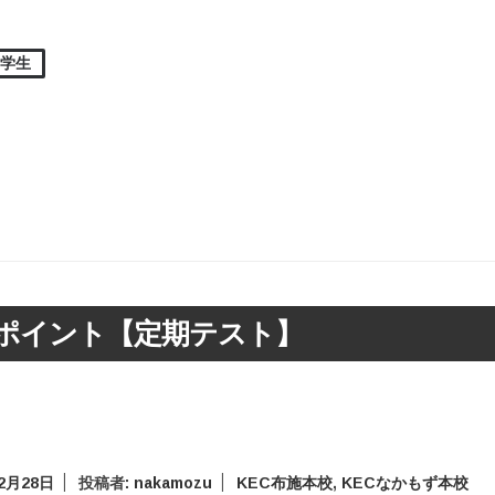
中学生
ポイント【定期テスト】
年2月28日
投稿者:
nakamozu
KEC布施本校
,
KECなかもず本校