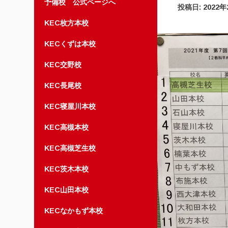
予備校 公式ページへ
投稿日:
2022
KEC枚方本校
KECくずは本校
KEC交野校
KEC長尾校
KEC寝屋川本校
KEC高槻本校
KEC高槻芝生校
KEC茨木本校
KEC山田本校
KECなかもず本校