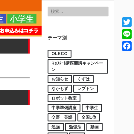
検索:
Twitt
テーマ別
Line
OLECO
Face
Reｽﾀｰﾄ講座開講キャンペー
ン
お知らせ
くずは
なかもず
レプトン
ロボット教室
中学準備講座
中学生
交野 英語
全国1位
勉強
勉強法
動画