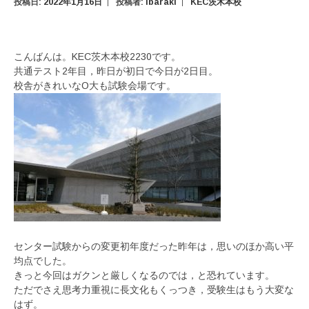
投稿日:
2022年1月16日
投稿者:
ibaraki
KEC茨木本校
こんばんは。KEC茨木本校2230です。
共通テスト2年目，昨日が初日で今日が2日目。
校舎がきれいなO大も試験会場です。
センター試験からの変更初年度だった昨年は，思いのほか高い平
均点でした。
きっと今回はガクンと厳しくなるのでは，と恐れています。
ただでさえ思考力重視に長文化もくっつき，受験生はもう大変な
はず。