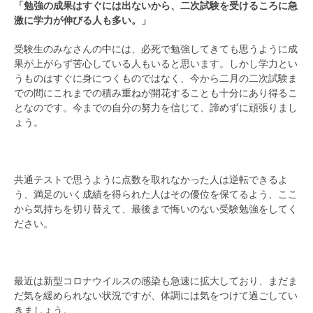
「勉強の成果はすぐには出ないから、二次試験を受けるころに急
激に学力が伸びる人も多い。」
受験生のみなさんの中には、必死で勉強してきても思うように成
果が上がらず苦心している人もいると思います。しかし学力とい
うものはすぐに身につくものではなく、今から二月の二次試験ま
での間にこれまでの積み重ねが開花することも十分にあり得るこ
となのです。今までの自分の努力を信じて、諦めずに頑張りまし
ょう。
共通テストで思うように点数を取れなかった人は逆転できるよ
う、満足のいく成績を得られた人はその優位を保てるよう、ここ
から気持ちを切り替えて、最後まで悔いのない受験勉強をしてく
ださい。
最近は新型コロナウイルスの感染も急速に拡大しており、まだま
だ気を緩められない状況ですが、体調には気をつけて過ごしてい
きましょう。