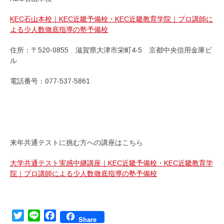
KEC石山本校｜KEC近畿予備校・KEC近畿教育学院｜プロ講師に
よる少人数徹底指導の塾予備校
住所：〒520-0855 滋賀県大津市栄町4-5 京都中央信用金庫ビ
ル
電話番号：077-537-5861
来年共通テストに挑む方への講座はこちら
大学共通テスト実感中継講座｜KEC近畿予備校・KEC近畿教育学
院｜プロ講師による少人数徹底指導の塾予備校
Twitter
Line
Facebook
Share