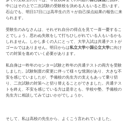
中にはその上で二次試験の受験校を決める人もいると思います。
石山でも、明日17日には高卒生の方々が自己採点結果の報告に来
られます。
受験生のみなさんは、それぞれ自分の得点を見て一喜一憂するこ
とでしょう。思わぬ失敗をして打ちひしがれている人もいるかも
しれません。しかし多くの人にとって、大学入試は共通テストが
ゴールではありません。明日からは
私立大学
や
国公立大学
に向け
ての対策を進めていく必要があります。
私自身は一昨年のセンター試験と昨年の共通テストの両方を受験
しました。試験制度の変更に伴って様々な憶測があり、大きな不
安を感じていましたが、予備校の先生方の支えもあって乗り切
り、二次試験の対策へと切り替えることができました。共通テス
トを終え、不安を感じている方は是非とも、学校や塾、予備校の
先生方に相談してみてはいかがでしょうか。
そして、私は高校の先生から、よくこう言われていました。