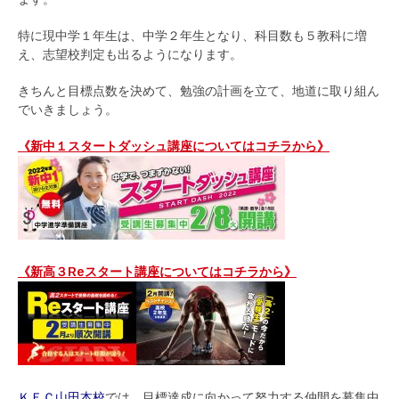
特に現中学１年生は、中学２年生となり、科目数も５教科に増
え、志望校判定も出るようになります。
きちんと目標点数を決めて、勉強の計画を立て、地道に取り組ん
でいきましょう。
《新中１スタートダッシュ講座についてはコチラから》
《新高３Reスタート講座についてはコチラから》
ＫＥＣ山田本校
では、目標達成に向かって努力する仲間を募集中