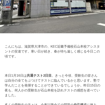
こんにちは。滋賀県大津市の、KEC近畿予備校石山本校アシスタ
ントの安達です。寒い日が続き、春が待ち遠しく感じる今日この
頃です。
本日1月16日は
共通テスト2日目
。きっと今頃、受験生の皆さん
は自分の全てをぶつけてテストに臨んでいるかと思います。塾で
学んだことを発揮することができているでしょうか。昨日15日の
夜も、何人かの受験生が石山本校を訪れテストの感想を述べてい
ました。
多くの受験生の方々は、今夜以降全ての問題の
自己採点
に挑み、