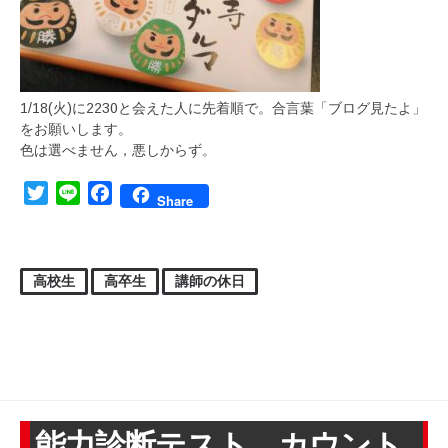
1/18(火)に2230と会えた人に先着順で。合言葉「ブログ見たよ」
をお願いします。
色は選べません，悪しからず。
Twitter
Line
Facebook
Share
高校生
高卒生
講師の休日
能力診断テスト カウント