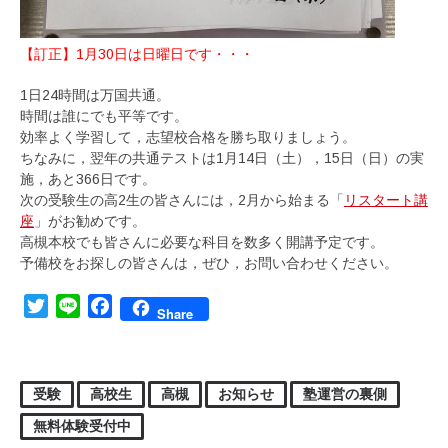
【訂正】1月30日は日曜日です・・・
1日24時間は万国共通。
時間は誰にでも平等です。
効率よく学習して，志望校合格を勝ち取りましょう。
ちなみに，翌年の共通テストは1月14日（土），15日（日）の実
施，あと366日です。
次の受験生の高2生の皆さんには，2月から始まる「
リスタート講
座
」がお勧めです。
高槻本校でも皆さんに必要な科目を数多く開講予定です。
予備校をお探しの皆さんは，ぜひ，お問い合わせください。
Twitter
Line
Facebook
Share
受験
高校生
高槻
お知らせ
塾運営の裏側
無料体験受付中