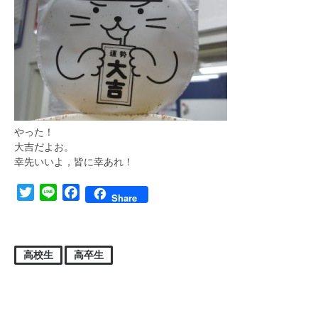
やった！
大吉だよお。
幸先いいよ，皆に幸あれ！
Twitter
Line
Facebook
Share
高校生
高卒生