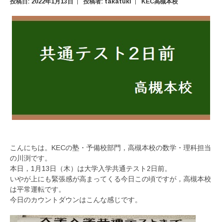
投稿日:
2022年1月13日
投稿者:
takatuki
KEC高槻本校
こんにちは。KECの塾・予備校部門，高槻本校の数学・理科担当
の川渕です。
本日，1月13日（木）は大学入学共通テスト2日前。
いやが上にも緊張感が高まってくる今日この頃ですが，高槻本校
は平常運転です。
今日のカウントダウンはこんな感じです。