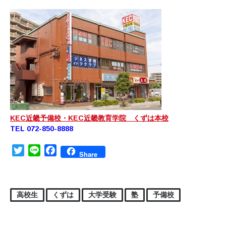
KEC近畿予備校・KEC近畿教育学院 くずは本校
TEL 072-850-8888
Twitter
Line
Facebook
Share
高校生
くずは
大学受験
塾
予備校