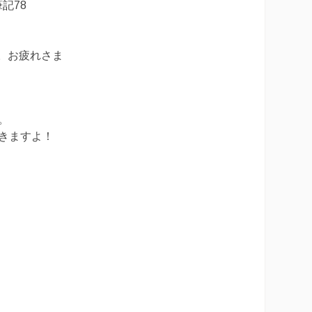
記78
で。お疲れさま
。
きますよ！