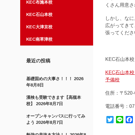
KEC布施本校
くさん用意さ
KEC石山本校
しかし、なに
広がってきて
KEC大津京校
張ってくださ
KEC南草津校
KEC石山本校
最近の投稿
KEC石山本
基礎固めの大事さ！！！
2026
予備校
年8月8日
住所：〒520
漢検も受験できます【高槻本
校】
2026年8月7日
電話番号：077-
オープンキャンパスに行ってみ
Twitter
Line
よう
2026年8月7日
勉強の息抜き方法！！
2026年8