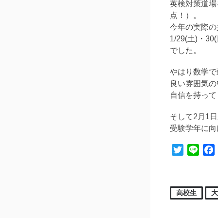
英検対策道場
点！）。
今年の実際の
1/29(土)
でした。
やはり数学で
良い雰囲気の
自信を持って
そして2月1
受験学年に向
Twitter
Line
高校生