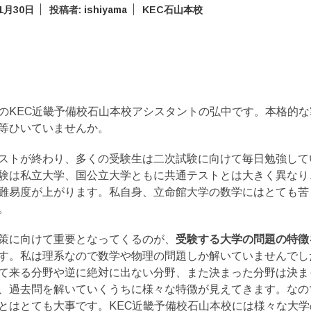
年1月30日
投稿者:
ishiyama
KEC石山本校
のKEC近畿予備校石山本校アシスタントの弘中です。本格的
等ひいていませんか。
ストが終わり、多くの受験生は二次試験に向けて毎日勉強して
験は私立大学、国公立大学ともに共通テストとは大きく異なり
難易度が上がります。私自身、立命館大学の数学にはとても苦
。
策に向けて重要となってくるのが、
受験する大学の問題の特徴
す。私は理系なので数学や物理の問題しか解いていませんでし
て来る分野や逆に絶対に出ない分野、また決まった分野は決ま
、過去問を解いていくうちに様々な特徴が見えてきます。なの
とはとても大事です。KEC近畿予備校石山本校には様々な大