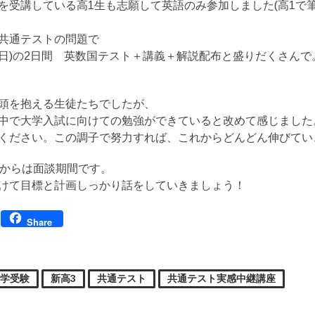
を受講している高1生も志願して英語のみ参加しました(高1で筆
共通テストの問題で
・30(日)の2日間 英数国テスト＋講義＋解説配布と盛りだくさん
頭を抱える生徒たちでしたが、
中で大学入試に向けての勉強ができていると改めて感じました
ください。この調子で努力すれば、これからどんどん伸びてい
日からは面談期間です。
けて目標と計画しっかり話をしていきましょう！
Facebook
Share
大学受験
新高3
共通テスト
共通テスト実感中継講座