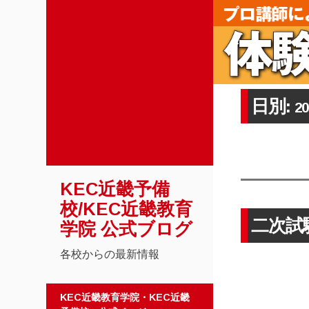
日別:
2
KEC近畿予備
校/KEC近畿教育
二次試
学院 公式ブログ
各校からの最新情報
コンテンツへスキップ
KEC近畿教育学院・KEC近畿