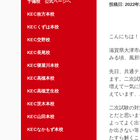
予備校 公式ページへ
投稿日:
2022
KEC枚方本校
KECくずは本校
こんにちは！
KEC交野校
滋賀県大津市
KEC長尾校
みる頃、風邪
KEC寝屋川本校
先日、共通テ
KEC高槻本校
ます。二次試
増えて一気に
KEC高槻芝生校
えています、
KEC茨木本校
二次試験の対
とだと思いま
KEC山田本校
よってよく出
KECなかもず本校
か出さない等
たすら解くこ