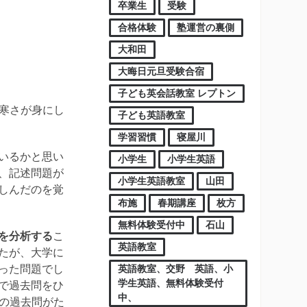
卒業生
受験
合格体験
塾運営の裏側
大和田
大晦日元旦受験合宿
子ども英会話教室 レプトン
な寒さが身にし
子ども英語教室
学習習慣
寝屋川
いるかと思い
小学生
小学生英語
、記述問題が
小学生英語教室
山田
しんだのを覚
布施
春期講座
枚方
無料体験受付中
石山
を分析する
こ
英語教室
たが、大学に
英語教室、交野 英語、小
った問題でし
学生英語、無料体験受付
で過去問をひ
中、
学の過去問がた