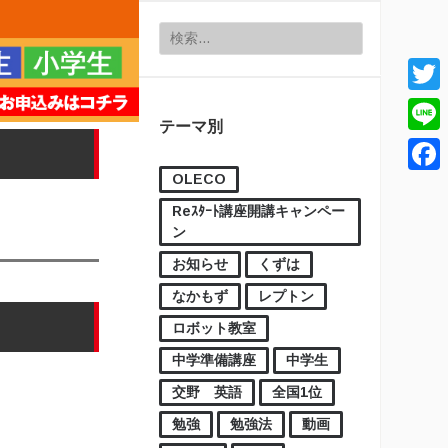
検索:
Twitt
テーマ別
Line
OLECO
Face
Reｽﾀｰﾄ講座開講キャンペー
ン
お知らせ
くずは
なかもず
レプトン
ロボット教室
中学準備講座
中学生
交野 英語
全国1位
勉強
勉強法
動画