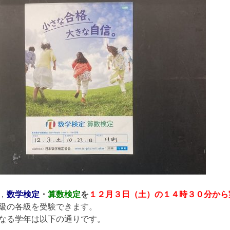
，
数学検定
・
算数検定
を
１２月３日（土）の１４時３０分から
級の各級を受験できます。
なる学年は以下の通りです。