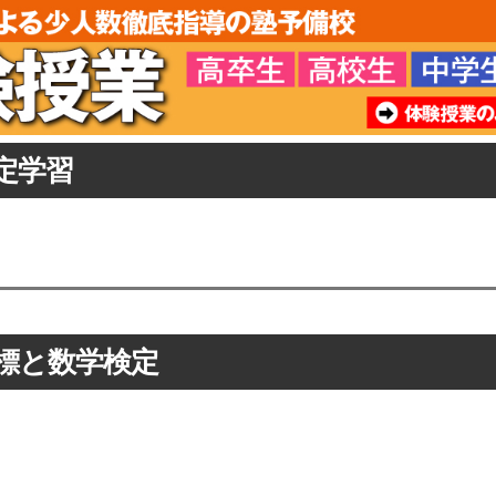
定学習
標と数学検定