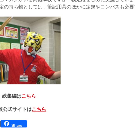
定の持ち物としては，筆記用具のほかに定規やコンパスも必要
・総集編は
こちら
本校公式サイトは
こちら
Facebook
Share