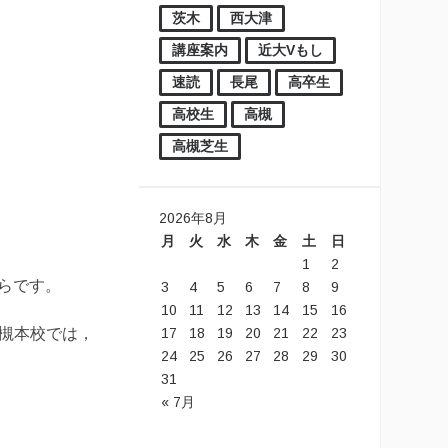
茨木
西大津
講座案内
近大Vもし
速読
長尾
高卒生
高校生
高槻
高槻芝生
2026年8月
月
火
水
木
金
土
日
1
2
らです。
3
4
5
6
7
8
9
10
11
12
13
14
15
16
17
18
19
20
21
22
23
高槻本校では，
24
25
26
27
28
29
30
31
« 7月