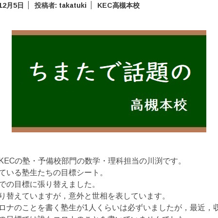
年12月5日
投稿者:
takatuki
KEC高槻本校
KECの塾・予備校部門の数学・理科担当の川渕です。
ている塾生たちの目標シート。
での目標に張り替えました。
り替えていますが，意外と世相を表しています。
ロナのことを書く塾生が1人くらいは必ずいましたが，最近，