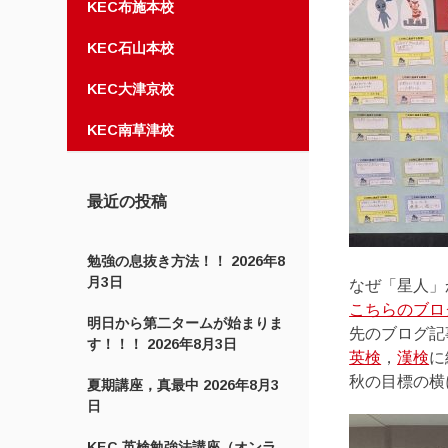
KEC布施本校
KEC石山本校
KEC大津京校
KEC南草津校
最近の投稿
勉強の息抜き方法！！
2026年8
月3日
なぜ「星人」
こちらのブロ
明日から第二タームが始まりま
先のブログ記
す！！！
2026年8月3日
英検
，
漢検
に
秋の目標の横
夏期講座，真最中
2026年8月3
日
KEC 英検勉強法講座（オンラ