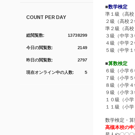
■
数学検定
準１級（高校
COUNT PER DAY
２級（高校２
準２級（高校
総閲覧数:
13738299
３級（中学３
４級（中学２
今日の閲覧数:
2149
５級（中学１
昨日の閲覧数:
2797
■
算数検定
６級（小学６
現在オンライン中の人数:
5
７級（小学５
８級（小学４
９級（小学３
１０級（小学
１１級（小学
数学検定・算
高槻本校の申
星人や〇〇〇