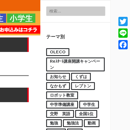
検索:
Twitt
テーマ別
Line
OLECO
Face
Reｽﾀｰﾄ講座開講キャンペー
ン
お知らせ
くずは
なかもず
レプトン
ロボット教室
中学準備講座
中学生
交野 英語
全国1位
勉強
勉強法
動画