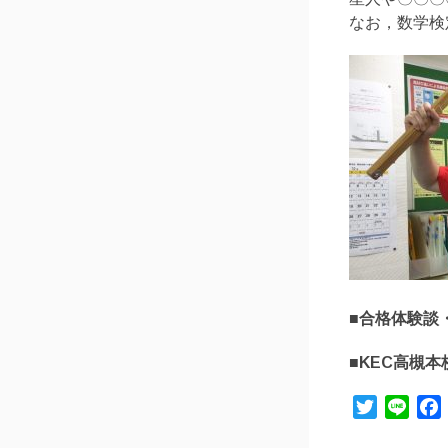
なお，数学検
■合格体験談
■KEC高槻
Twitter
Line