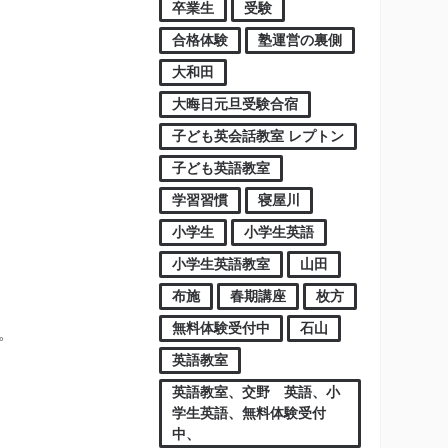
卒業生
受験
合格体験
塾運営の裏側
大和田
大晦日元旦受験合宿
子ども英会話教室 レプトン
子ども英語教室
学習習慣
寝屋川
小学生
小学生英語
小学生英語教室
山田
布施
春期講座
枚方
無料体験受付中
石山
。
英語教室
英語教室、交野 英語、小
学生英語、無料体験受付
中、