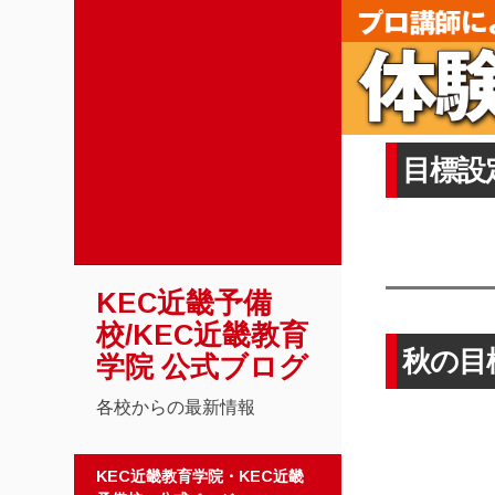
目標設
KEC近畿予備
校/KEC近畿教育
秋の目
学院 公式ブログ
各校からの最新情報
コンテンツへスキップ
KEC近畿教育学院・KEC近畿