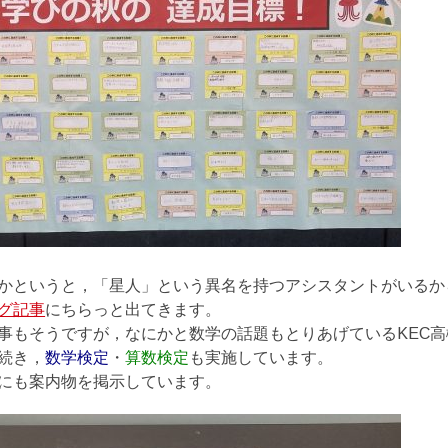
かというと，「星人」という異名を持つアシスタントがいるか
グ記事
にちらっと出てきます。
事もそうですが，なにかと数学の話題もとりあげているKEC
続き，
数学検定
・
算数検定
も実施しています。
にも案内物を掲示しています。