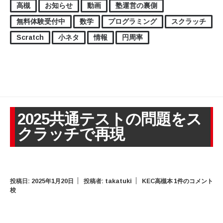
高槻
お知らせ
動画
塾運営の裏側
無料体験受付中
数学
プログラミング
スクラッチ
Scratch
小ネタ
情報
円周率
2025共通テストの問題をス
クラッチで再現
投稿日:
2025年1月20日
投稿者:
takatuki
KEC高槻本
1件のコメント
校