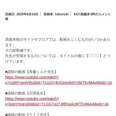
投稿日:
2025年8月10日
投稿者:
takatuki
KEC高槻本
9件のコメント
校
高槻本校のサイトやブログでは，動画をふくむものがいつかあり
ます。
その総集編です。
先生が登場するものについては，タイトルの後に【〇〇〇】とつ
けています。
■講師の動画【斉藤ミルク先生】
https://www.youtube.com/watch?
v=n1B0YzpgV9s&list=TLGGY4OCpqVAxhYzMTEyMjAyMw&t=2s
■講師の動画【川渕先生】
https://www.youtube.com/watch?
v=bqnYrKqng98&list=TLGGTq27JKfDgokzMTEyMjAyMw&t=4s
■講師の動画【？？？先生】