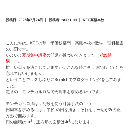
投稿日:
2025年7月24日
投稿者:
takatuki
KEC高槻本校
こんにちは。KECの塾・予備校部門，高槻本校の数学・理科担当
の川渕です。
いよいよ
夏期集中講座
の開講が近づいてきました（
7/25開
講！
）。
忙しい日々を過ごしていますが，こんな時こそ，遊び心（？）を
忘れてはいけません。
ということで，久しぶりにScratchでプログラミングをしてみま
した。
定番の，モンテカルロ法で円周率を求めるやつです。
モンテカルロ法は，乱数を使う計算手法の１つ。
円周率を求めるには，半径rの円を描き，それを，一辺が2rの正
方形で囲みます。
2
2
円の面積はπr
，正方形の面積は4r
になります。