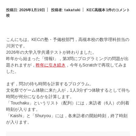
投稿日:
2026年1月19日
投稿者:
takatuki
KEC高槻本
1件のコメント
校
こんにちは。KECの塾・予備校部門，高槻本校の数学理科担当の
川渕です。
2026年の大学入学共通テストが終わりました。
昨年から始まった「情報I」，第3問にプログラミングの問題が出
題されますが，
昨年に引き続き
，今年もScratchで再現してみま
した。
まず，問2の待ち時間を計算するプログラム。
文化祭でゲーム体験に来た人が，1人3分ずつ体験するとして待ち
時間が何分になるかを計算します。
「Touchaku」というリスト（配列）には，来訪者（6人）の到着
時刻が入ります。
「Kaishi」と「Shuryou」には，各来訪者の開始時刻，終了時刻
が入ります。