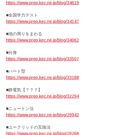
https://www.prep.kec.ne.jp/blog/34619
■全国学力テスト
https://www.prep.kec.ne.jp/blog/34147
■池の周りをまわる
https://www.prep.kec.ne.jp/blog/34062
■分身
https://www.prep.kec.ne.jp/blog/33507
■ハート型
https://www.prep.kec.ne.jp/blog/33188
■静電気【？？？】
https://www.prep.kec.ne.jp/blog/32294
■ニュートン法
https://www.prep.kec.ne.jp/blog/29942
■ユークリッドの互除法
https://www.prep.kec.ne.jp/blog/29268