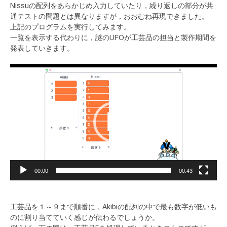
Nissuの配列をあらかじめ入力していたり，繰り返しの部分が共
通テストの問題とは異なりますが，おおむね再現できました。
上記のプログラムを実行してみます。
一覧を表示する代わりに，謎のUFOが工芸品の担当と製作期間を
発表していきます。
動
画
プ
レ
ー
ヤ
ー
00:00
00:43
工芸品を１～９まで順番に，Akibiの配列の中で最も数字が低いも
のに割り当てていく感じが伝わるでしょうか。