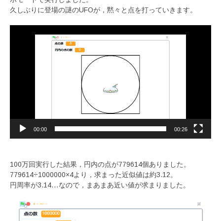
久しぶりに登場の謎のUFOが，黙々と点を打っていきます。
動
画
プ
レ
ー
ヤ
ー
00:00
00:26
100万回実行した結果，円内の点が779614個ありました。
779614÷1000000×4より，求まった近似値は約3.12。
円周率が3.14…なので，まあまあ近い値が求まりました。