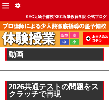
KEC近畿予備校/KEC近畿教育学院 公式ブログ
動画
2026共通テストの問題をス
クラッチで再現