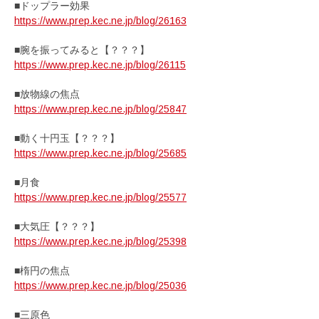
■ドップラー効果
https://www.prep.kec.ne.jp/blog/26163
■腕を振ってみると【？？？】
https://www.prep.kec.ne.jp/blog/26115
■放物線の焦点
https://www.prep.kec.ne.jp/blog/25847
■動く十円玉【？？？】
https://www.prep.kec.ne.jp/blog/25685
■月食
https://www.prep.kec.ne.jp/blog/25577
■大気圧【？？？】
https://www.prep.kec.ne.jp/blog/25398
■楕円の焦点
https://www.prep.kec.ne.jp/blog/25036
■三原色