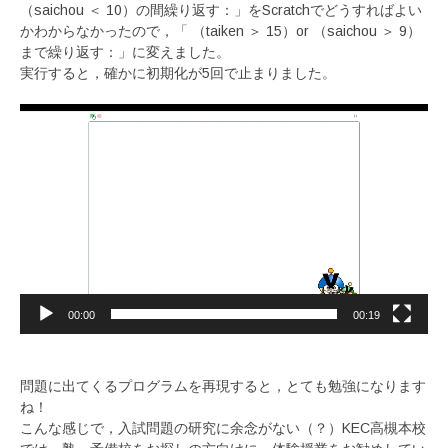
（saichou ＜ 10）の間繰り返す：」をScratchでどうすればよい
かわからなかったので，「 （taiken ＞ 15）or （saichou ＞ 9）
まで繰り返す：」に変えました。
実行すると，確かに初期化が5回で止まりました。
動
画
プ
レ
ー
ヤ
ー
00:00
00:19
問題に出てくるプログラムを再現すると，とても勉強になります
ね！
こんな感じで，入試問題の研究に余念がない（？）KEC高槻本校