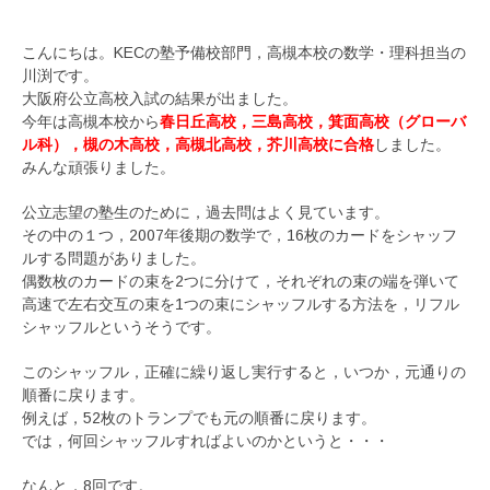
こんにちは。KECの塾予備校部門，高槻本校の数学・理科担当の
川渕です。
大阪府公立高校入試の結果が出ました。
今年は高槻本校から
春日丘高校，三島高校，箕面高校（グローバ
ル科），槻の木高校，高槻北高校，芥川高校に合格
しました。
みんな頑張りました。
公立志望の塾生のために，過去問はよく見ています。
その中の１つ，2007年後期の数学で，16枚のカードをシャッフ
ルする問題がありました。
偶数枚のカードの束を2つに分けて，それぞれの束の端を弾いて
高速で左右交互の束を1つの束にシャッフルする方法を，リフル
シャッフルというそうです。
このシャッフル，正確に繰り返し実行すると，いつか，元通りの
順番に戻ります。
例えば，52枚のトランプでも元の順番に戻ります。
では，何回シャッフルすればよいのかというと・・・
なんと，8回です。