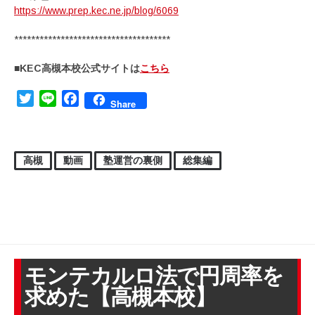
https://www.prep.kec.ne.jp/blog/6069
*************************************
■KEC高槻本校公式サイトは
こちら
Twitter
Line
Facebook
Share
高槻
動画
塾運営の裏側
総集編
モンテカルロ法で円周率を
求めた【高槻本校】