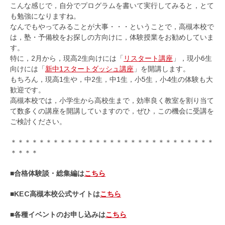
こんな感じで，自分でプログラムを書いて実行してみると，とて
も勉強になりますね。
なんでもやってみることが大事・・・ということで，高槻本校で
は，塾・予備校をお探しの方向けに，体験授業をお勧めしていま
す。
特に，2月から，現高2生向けには「
リスタート講座
」，現小6生
向けには「
新中1スタートダッシュ講座
」を開講します。
もちろん，現高1生や，中2生，中1生，小5生，小4生の体験も大
歓迎です。
高槻本校では，小学生から高校生まで，効率良く教室を割り当て
て数多くの講座を開講していますので，ぜひ，この機会に受講を
ご検討ください。
＊＊＊＊＊＊＊＊＊＊＊＊＊＊＊＊＊＊＊＊＊＊＊＊＊＊＊＊＊
＊＊＊＊
■合格体験談・総集編は
こちら
■KEC高槻本校公式サイトは
こちら
■各種イベントのお申し込みは
こちら