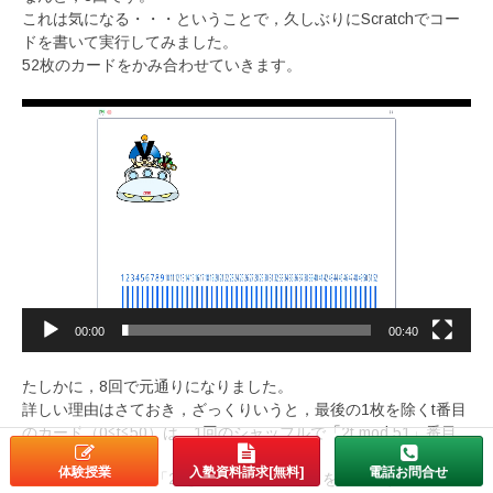
これは気になる・・・ということで，久しぶりにScratchでコー
ドを書いて実行してみました。
52枚のカードをかみ合わせていきます。
動
画
プ
レ
ー
ヤ
ー
00:00
00:40
たしかに，8回で元通りになりました。
詳しい理由はさておき，ざっくりいうと，最後の1枚を除くt番目
のカード（0≦t≦50）は，1回のシャッフルで「2t mod 51」番目
に移動します。
体験授業
入塾資料請求[無料]
電話お問合せ
※「2t mod 51」は「2tを51でわった余り」を表します。