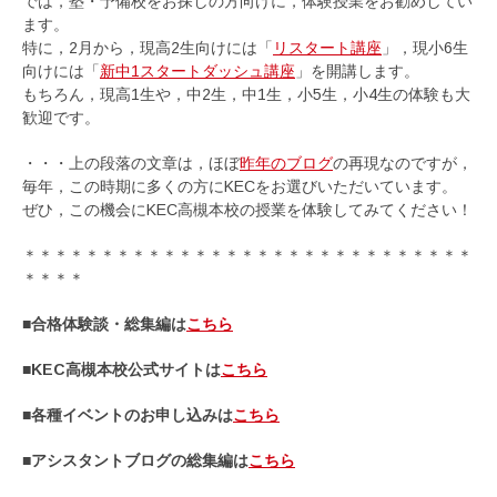
では，塾・予備校をお探しの方向けに，体験授業をお勧めしてい
ます。
特に，2月から，現高2生向けには「
リスタート講座
」，現小6生
向けには「
新中1スタートダッシュ講座
」を開講します。
もちろん，現高1生や，中2生，中1生，小5生，小4生の体験も大
歓迎です。
・・・上の段落の文章は，ほぼ
昨年のブログ
の再現なのですが，
毎年，この時期に多くの方にKECをお選びいただいています。
ぜひ，この機会にKEC高槻本校の授業を体験してみてください！
＊＊＊＊＊＊＊＊＊＊＊＊＊＊＊＊＊＊＊＊＊＊＊＊＊＊＊＊＊
＊＊＊＊
■合格体験談・総集編は
こちら
■KEC高槻本校公式サイトは
こちら
■各種イベントのお申し込みは
こちら
■アシスタントブログの総集編は
こちら