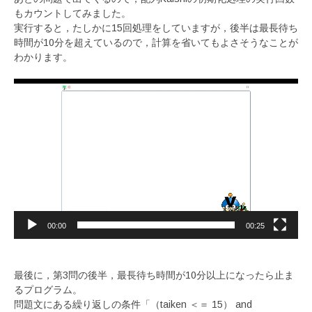
もカウントしてみました。
実行すると，たしかに15回処理をしていますが，後半は最長待ち
時間が10分を超えているので，計算を省いてもよさそうなことが
わかります。
動
画
プ
レ
ー
ヤ
ー
00:00
00:25
最後に，第3問の後半，最長待ち時間が10分以上になったら止ま
るプログラム。
問題文にある繰り返しの条件「（taiken ＜＝ 15） and