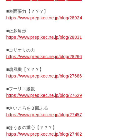
■表面張力【？？？】
https://www.prep.kec.ne.jp/blog/28924
■正多角形
https://www.prep.kec.ne.jp/blog/28831
■コリオリの力
https://www.prep.kec.ne.jp/blog/28266
■扇風機【？？？】
https://www.prep.kec.ne.jp/blog/27686
■フーリエ級数
https://www.prep.kec.ne.jp/blog/27629
■さいころを３回ふる
https://www.prep.kec.ne.jp/blog/27457
■ほうきの重心【？？？】
https://www.prep.kec.ne.jp/blog/27402