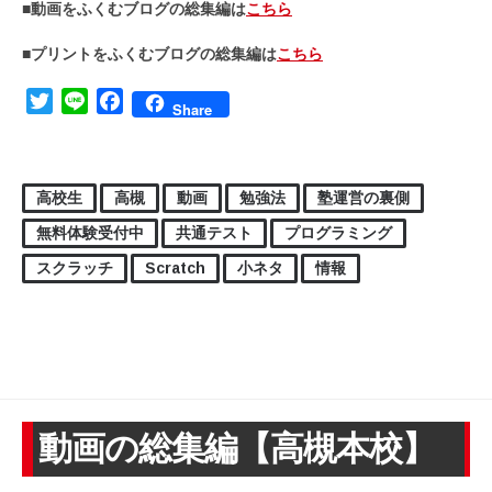
■動画をふくむブログの総集編は
こちら
■プリントをふくむブログの総集編は
こちら
Twitter
Line
Facebook
Share
高校生
高槻
動画
勉強法
塾運営の裏側
無料体験受付中
共通テスト
プログラミング
スクラッチ
Scratch
小ネタ
情報
動画の総集編【高槻本校】