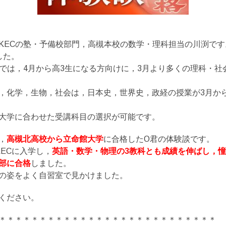
KECの塾・予備校部門，高槻本校の数学・理科担当の川渕です
した。
校では，4月から高3生になる方向けに，3月より多くの理科・社
，化学，生物，社会は，日本史，世界史，政経の授業が3月か
大学に合わせた受講科目の選択が可能です。
，
高槻北高校から立命館大学
に合格したO君の体験談です。
KECに入学し，
英語・数学・物理の3教科とも成績を伸ばし，
部に合格
しました。
の姿をよく自習室で見かけました。
ください。
＊＊＊＊＊＊＊＊＊＊＊＊＊＊＊＊＊＊＊＊＊＊＊＊＊＊＊