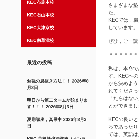
KEC布施本校
さまざまな塾
た。
KEC石山本校
KECでは，
しています。
KEC大津京校
KEC南草津校
ぜひ，ご一読
＊＊＊＊＊＊
最近の投稿
私は、本命で
す。KECへ
勉強の息抜き方法！！
2026年8
から決めよう
月3日
れてくださっ
「たらはない
明日から第二タームが始まりま
とができまし
す！！！
2026年8月3日
KECの良い
夏期講座，真最中
2026年8月3
日
ろであったり
では、英語は
KEC 英検勉強法講座（オンラ