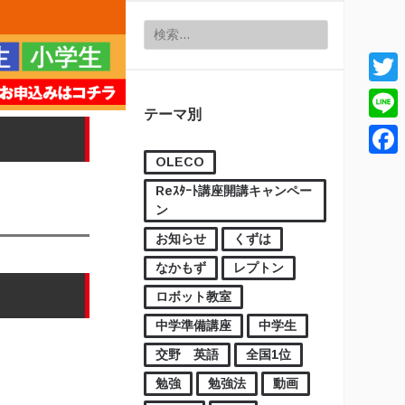
検索:
Twitt
テーマ別
Line
OLECO
Face
Reｽﾀｰﾄ講座開講キャンペー
ン
お知らせ
くずは
なかもず
レプトン
ロボット教室
中学準備講座
中学生
交野 英語
全国1位
勉強
勉強法
動画