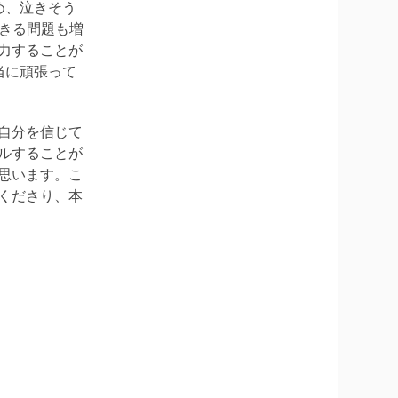
め、泣きそう
できる問題も増
力することが
当に頑張って
自分を信じて
ルすることが
思います。こ
くださり、本