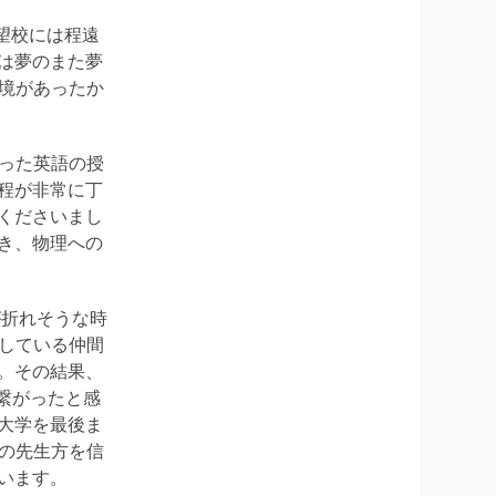
望校には程遠
は夢のまた夢
環境があったか
だった英語の授
程が非常に丁
くださいまし
き、物理への
が折れそうな時
力している仲間
。その結果、
繋がったと感
大学を最後ま
Cの先生方を信
います。