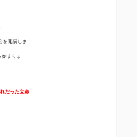
。
会を開講しま
ら始まりま
憧れだった立命