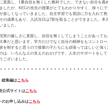
に直面し、1番自信を無くした教科でした。できない自分を責
ましたが、KECの先生の授業がとてもわかりやすく、徐々に
が楽しくなっていきました。自主学習でも英語に力を入れて努
その成果もあり、入試当日は7割を取ることができました。本
いました。
現実の厳しさに直面し、自信を無くしてしまうことがあっても
大事だと思います。学力だけでなく自分の精神をもコントロー
験を制すると思うので後輩の子たちにも頑張ってほしいと強く
のは、いろんな人の支えのおかげです。人生のサポートをして
うございました。
＊＊＊＊＊＊＊＊＊＊＊＊＊＊＊＊＊＊＊＊＊＊＊＊＊＊＊
・総集編は
こちら
本校公式サイトは
こちら
トのお申し込みは
こちら