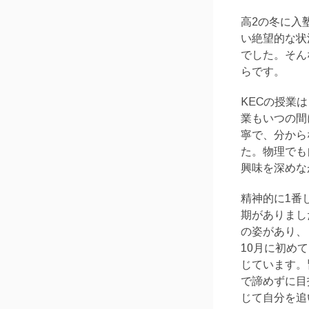
高2の冬に入
い絶望的な状
でした。そん
らです。
KECの授業
業もいつの間
寧で、分から
た。物理でも
興味を深めな
精神的に1番
期がありまし
の姿があり、
10月に初め
じています。
で諦めずに目
じて自分を追