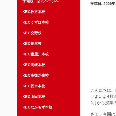
予備校 公式ページへ
投稿日:
2026
KEC枚方本校
KECくずは本校
KEC交野校
KEC長尾校
KEC寝屋川本校
KEC高槻本校
KEC高槻芝生校
KEC茨木本校
こんにちは。
いよいよ4月
KEC山田本校
4月から授業
KECなかもず本校
さて，今回は