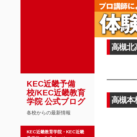
高槻北
KEC近畿予備
校/KEC近畿教育
高槻本
学院 公式ブログ
各校からの最新情報
コンテンツへスキップ
KEC近畿教育学院・KEC近畿