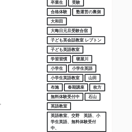
卒業生
受験
合格体験
塾運営の裏側
大和田
大晦日元旦受験合宿
子ども英会話教室 レプトン
子ども英語教室
学習習慣
寝屋川
小学生
小学生英語
小学生英語教室
山田
布施
春期講座
枚方
無料体験受付中
石山
。
英語教室
英語教室、交野 英語、小
学生英語、無料体験受付
中、