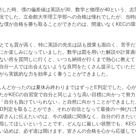
塾した時、僕の偏差値は英語が30、数学と物理が40という、志
況でした。立命館大学理工学部への合格は憧れでしたが、当時
な僕が合格を勝ち取ることができたのは、間違いなくKECの
はとても質が高く、特に英語の先生は話も授業も面白く、苦手
にか楽しみになっていました。数学は図を用いた解説や計算過
ない所を質問しに行くと、いつも納得が行くまで熱心に教えて
自分一人では出会えないような良問をたくさん提示していただ
がら実践的な力を効率よく養うことができました。
しんどかったのは夏休み終わりまではずっとE判定でした。心
たがKECの自習室で自分と同じような高い目標に向かって努
「自分も負けていられない」と自然に向かうことができました
てD判定を取ることができ、それが自信となって最後の一伸びに
皆さんに伝えたいのは、今の成績に関係なく、自分の行きたい
指してほしいということです。どんなに厳しい状態でも、KE
い込めば、必ず道は開けます。皆さんの合格を心から応援して