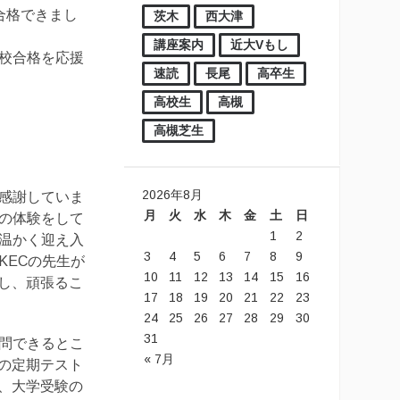
合格できまし
茨木
西大津
講座案内
近大Vもし
望校合格を応援
速読
長尾
高卒生
高校生
高槻
高槻芝生
2026年8月
も感謝していま
月
火
水
木
金
土
日
塾の体験をして
1
2
が温かく迎え入
3
4
5
6
7
8
9
KECの先生が
10
11
12
13
14
15
16
し、頑張るこ
17
18
19
20
21
22
23
24
25
26
27
28
29
30
31
質問できるとこ
« 7月
の定期テスト
、大学受験の