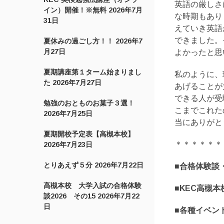
英語の厳しさ
イン）開催！※無料
2026年7月
な時期もあり
31日
えていき英語
できました。
夏休みの過ごし方！！
2026年7
月27日
よかったと思
夏期講座第１ターム始まりまし
私のように、
た
2026年7月27日
あげることが
できる人が受
勉強のおとものお菓子３選！
こまでこれた
2026年7月25日
当にありがと
夏期開校予定表【高槻本校】
＊＊＊＊＊＊
2026年7月23日
とりあえず５分
2026年7月22日
■合格体験談
高槻本校 大学入試の合格体験
■KEC高槻
談2026 その15
2026年7月22
日
■各種イベン