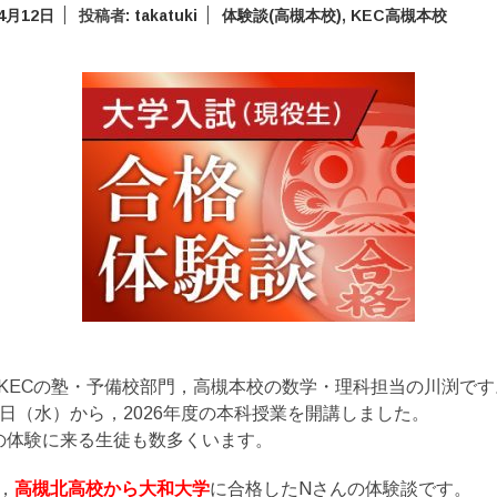
年4月12日
投稿者:
takatuki
体験談(高槻本校)
,
KEC高槻本校
KECの塾・予備校部門，高槻本校の数学・理科担当の川渕です
8日（水）から，2026年度の本科授業を開講しました。
の体験に来る生徒も数多くいます。
，
高槻北高校から大和大学
に合格したNさんの体験談です。